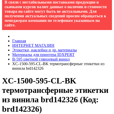
В связи с нестабильными поставками продукции и
скачками курсов валют данные о наличии и стоимости
товара на сайте могут быть не актуальными. Для
получения актуальных сведений просим обращаться к
менеджерам компании по телефонам указанным на
сайте.
Главная
ИНТЕРНЕТ МАГАЗИН
Этикетки, наклейки и др. материалы
Материалы для принтера IDXPERT
B-595 цветной глянцевый винил
XC-1500-595-CL-BK термотрансферные этикетки из
винила brd142326
XC-1500-595-CL-BK
термотрансферные этикетки
из винила brd142326
(Код:
brd142326
)