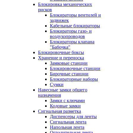
Блокировка механических
рисков
Блокираторы вентилей и
задвижек
Кабельные блокираторы
Блокираторы газо- и
воздухопроводов
Блокираторы клапана
"Бабочка"
Блокировочные боксы
Хранение и переноска
Замковые станции
Блокировочные станции
Бирочные станции
Блокираторные наборы
Сумки
Навесные замки общего
назначения
Замки с ключами
Кодовые замки
Сигнальная разметка
Диспенсеры для ленты
Сигнальная лента
Напольная лента
Оградительная лента