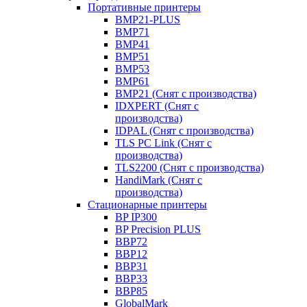
Портативные принтеры
BMP21-PLUS
BMP71
BMP41
BMP51
BMP53
BMP61
BMP21 (Снят с производства)
IDXPERT (Снят с
производства)
IDPAL (Снят с производства)
TLS PC Link (Снят с
производства)
TLS2200 (Снят с производства)
HandiMark (Снят с
производства)
Стационарные принтеры
BP IP300
BP Precision PLUS
BBP72
BBP12
BBP31
BBP33
BBP85
GlobalMark