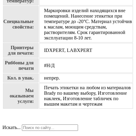
температур:
Маркировки изделий находящихся вне
помещений. Нанесение этикетки при
Специальные
температуре до -20°C. Материал устойчив
свойства:
к маслам, моющим средствам,
растворителям. Срок гарантированной
эксплуатации 8-10 лет.
Принтеры
IDXPERT, LABXPERT
для печати:
Риббоны для
#Н/Д
печати
Кол. в упак.
непрер.
Печать этикетки на любом из материалов
Мы
Brady по вашему выбору, Изготовление
оказываем
наклеек, Изготовление табличек по
услуги:
вышим макетам и чертежам
Искать...