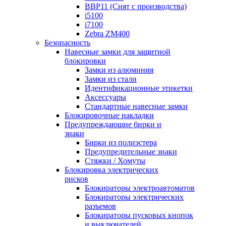
BBP11 (Снят с производства)
i5100
i7100
Zebra ZM400
Безопасность
Навесные замки для защитной
блокировки
Замки из алюминия
Замки из стали
Идентификационные этикетки
Аксессуары
Стандартные навесные замки
Блокировочные накладки
Предупреждающие бирки и
знаки
Бирки из полиэстера
Предупредительные знаки
Стяжки / Хомуты
Блокировка электрических
рисков
Блокираторы электроавтоматов
Блокираторы электрических
разъемов
Блокираторы пусковых кнопок
и выключателей