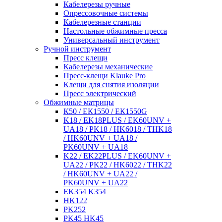
Кабелерезы ручные
Опрессовочные системы
Кабелерезные станции
Настольные обжимные пресса
Универсальный инструмент
Ручной инструмент
Пресс клещи
Кабелерезы механические
Пресс-клещи Klauke Pro
Клещи для снятия изоляции
Пресс электрический
Обжимные матрицы
К50 / ЕК1550 / ЕК1550G
K18 / EK18PLUS / EK60UNV +
UA18 / PK18 / HK6018 / THK18
/ HK60UNV + UA18 /
PK60UNV + UA18
K22 / EK22PLUS / EK60UNV +
UA22 / PK22 / HK6022 / THK22
/ HK60UNV + UA22 /
PK60UNV + UA22
EK354 K354
HK122
PK252
PK45 HK45