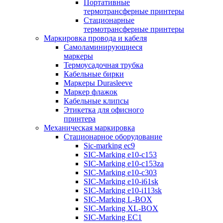
Портативные
термотрансферные принтеры
Стационарные
термотрансферные принтеры
Маркировка провода и кабеля
Самоламинирующиеся
маркеры
Термоусадочная трубка
Кабельные бирки
Маркеры Durasleeve
Маркер флажок
Кабельные клипсы
Этикетка для офисного
принтера
Механическая маркировка
Стационарное оборудование
Sic-marking ec9
SIC-Marking e10-c153
SIC-Marking e10-c153za
SIC-Marking e10-c303
SIC-Marking e10-i61sk
SIC-Marking e10-i113sk
SIC-Marking L-BOX
SIC-Marking XL-BOX
SIC-Marking EC1