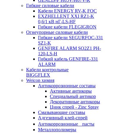
GENLIS-F Н05V/H07V-K
Гибкие силовые кабели
Кабели ENERGY RV-K FOC
EXZHELLENT XXI RZ1-K
0,6/1 кВ нГ-LS-HF
Гибкие кабели FLEGIGRON
Огнеупорные силовые кабели
Гибкие кабели SEGURFOC-331
SZ1-K
GENFIRE ALARM SO2Z1 PH-
120-LS-H
Гибкий кабель GENFIRE-331
ALARM
Кабели контрольные
BIGGFLEX
Weicon химия
Антикоррозионные составы
Активные антикоры
Специальный антикор
Декоративные антикоры
Цинк спрей - Zinc Spray
Смазывающие составы
Адгезивный клей-спрей
Антикоррозионные пасты
Металлополимеры