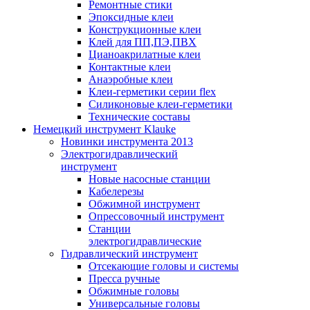
Ремонтные стики
Эпоксидные клеи
Конструкционные клеи
Клей для ПП,ПЭ,ПВХ
Цианоакрилатные клеи
Контактные клеи
Анаэробные клеи
Клеи-герметики серии flex
Силиконовые клеи-герметики
Технические составы
Немецкий инструмент Klauke
Новинки инструмента 2013
Электрогидравлический
инструмент
Новые насосные станции
Кабелерезы
Обжимной инструмент
Опрессовочный инструмент
Станции
электрогидравлические
Гидравлический инструмент
Отсекающие головы и системы
Пресса ручные
Обжимные головы
Универсальные головы