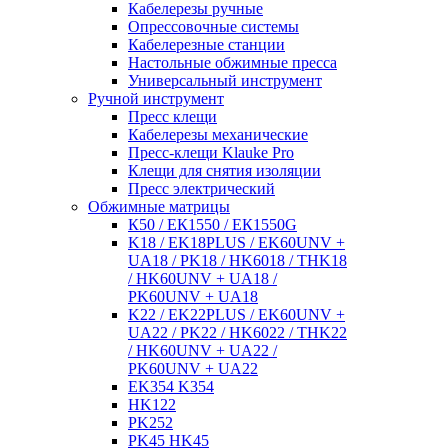
Кабелерезы ручные
Опрессовочные системы
Кабелерезные станции
Настольные обжимные пресса
Универсальный инструмент
Ручной инструмент
Пресс клещи
Кабелерезы механические
Пресс-клещи Klauke Pro
Клещи для снятия изоляции
Пресс электрический
Обжимные матрицы
К50 / ЕК1550 / ЕК1550G
K18 / EK18PLUS / EK60UNV +
UA18 / PK18 / HK6018 / THK18
/ HK60UNV + UA18 /
PK60UNV + UA18
K22 / EK22PLUS / EK60UNV +
UA22 / PK22 / HK6022 / THK22
/ HK60UNV + UA22 /
PK60UNV + UA22
EK354 K354
HK122
PK252
PK45 HK45