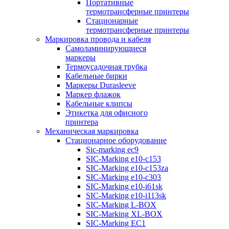
Портативные
термотрансферные принтеры
Стационарные
термотрансферные принтеры
Маркировка провода и кабеля
Самоламинирующиеся
маркеры
Термоусадочная трубка
Кабельные бирки
Маркеры Durasleeve
Маркер флажок
Кабельные клипсы
Этикетка для офисного
принтера
Механическая маркировка
Стационарное оборудование
Sic-marking ec9
SIC-Marking e10-c153
SIC-Marking e10-c153za
SIC-Marking e10-c303
SIC-Marking e10-i61sk
SIC-Marking e10-i113sk
SIC-Marking L-BOX
SIC-Marking XL-BOX
SIC-Marking EC1