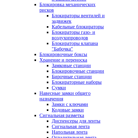
Блокировка механических
рисков
Блокираторы вентилей и
задвижек
Кабельные блокираторы
Блокираторы газо- и
воздухопроводов
Блокираторы клапана
"Бабочка"
Блокировочные боксы
Хранение и переноска
Замковые станции
Блокировочные станции
Бирочные станции
Блокираторные наборы
Сумки
Навесные замки общего
назначения
Замки с ключами
Кодовые замки
Сигнальная разметка
Диспенсеры для ленты
Сигнальная лента
Напольная лента
Оградительная лента