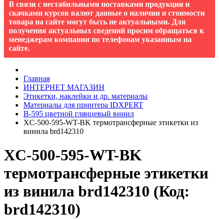
В связи с нестабильными поставками продукции и
скачками курсов валют данные о наличии и стоимости
товара на сайте могут быть не актуальными. Для
получения актуальных сведений просим обращаться к
менеджерам компании по телефонам указанным на
сайте.
Главная
ИНТЕРНЕТ МАГАЗИН
Этикетки, наклейки и др. материалы
Материалы для принтера IDXPERT
B-595 цветной глянцевый винил
XC-500-595-WT-BK термотрансферные этикетки из
винила brd142310
XC-500-595-WT-BK
термотрансферные этикетки
из винила brd142310
(Код:
brd142310
)