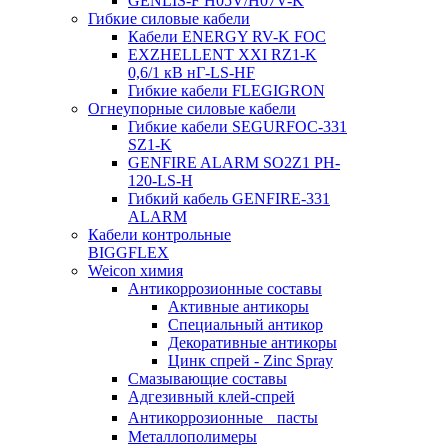
GENLIS-F Н05V/H07V-K
Гибкие силовые кабели
Кабели ENERGY RV-K FOC
EXZHELLENT XXI RZ1-K
0,6/1 кВ нГ-LS-HF
Гибкие кабели FLEGIGRON
Огнеупорные силовые кабели
Гибкие кабели SEGURFOC-331
SZ1-K
GENFIRE ALARM SO2Z1 PH-
120-LS-H
Гибкий кабель GENFIRE-331
ALARM
Кабели контрольные
BIGGFLEX
Weicon химия
Антикоррозионные составы
Активные антикоры
Специальный антикор
Декоративные антикоры
Цинк спрей - Zinc Spray
Смазывающие составы
Адгезивный клей-спрей
Антикоррозионные пасты
Металлополимеры