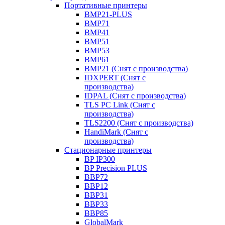
Портативные принтеры
BMP21-PLUS
BMP71
BMP41
BMP51
BMP53
BMP61
BMP21 (Снят с производства)
IDXPERT (Снят с
производства)
IDPAL (Снят с производства)
TLS PC Link (Снят с
производства)
TLS2200 (Снят с производства)
HandiMark (Снят с
производства)
Стационарные принтеры
BP IP300
BP Precision PLUS
BBP72
BBP12
BBP31
BBP33
BBP85
GlobalMark