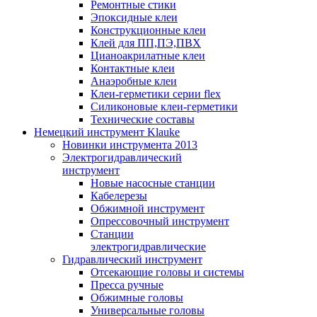
Ремонтные стики
Эпоксидные клеи
Конструкционные клеи
Клей для ПП,ПЭ,ПВХ
Цианоакрилатные клеи
Контактные клеи
Анаэробные клеи
Клеи-герметики серии flex
Силиконовые клеи-герметики
Технические составы
Немецкий инструмент Klauke
Новинки инструмента 2013
Электрогидравлический
инструмент
Новые насосные станции
Кабелерезы
Обжимной инструмент
Опрессовочный инструмент
Станции
электрогидравлические
Гидравлический инструмент
Отсекающие головы и системы
Пресса ручные
Обжимные головы
Универсальные головы