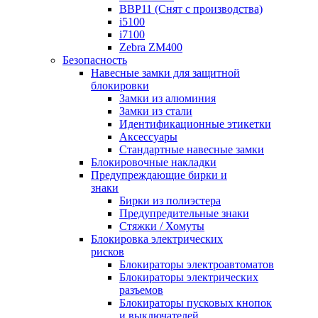
BBP11 (Снят с производства)
i5100
i7100
Zebra ZM400
Безопасность
Навесные замки для защитной
блокировки
Замки из алюминия
Замки из стали
Идентификационные этикетки
Аксессуары
Стандартные навесные замки
Блокировочные накладки
Предупреждающие бирки и
знаки
Бирки из полиэстера
Предупредительные знаки
Стяжки / Хомуты
Блокировка электрических
рисков
Блокираторы электроавтоматов
Блокираторы электрических
разъемов
Блокираторы пусковых кнопок
и выключателей