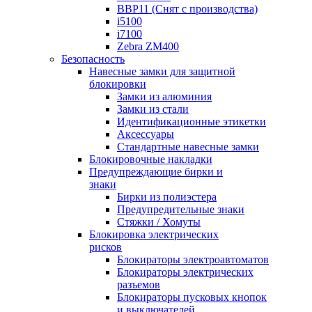
BBP11 (Снят с производства)
i5100
i7100
Zebra ZM400
Безопасность
Навесные замки для защитной
блокировки
Замки из алюминия
Замки из стали
Идентификационные этикетки
Аксессуары
Стандартные навесные замки
Блокировочные накладки
Предупреждающие бирки и
знаки
Бирки из полиэстера
Предупредительные знаки
Стяжки / Хомуты
Блокировка электрических
рисков
Блокираторы электроавтоматов
Блокираторы электрических
разъемов
Блокираторы пусковых кнопок
и выключателей