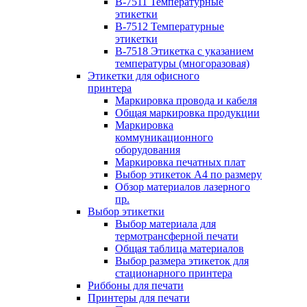
B-7511 Температурные
этикетки
B-7512 Температурные
этикетки
B-7518 Этикетка с указанием
температуры (многоразовая)
Этикетки для офисного
принтера
Маркировка провода и кабеля
Общая маркировка продукции
Маркировка
коммуникационного
оборудования
Маркировка печатных плат
Выбор этикеток А4 по размеру
Обзор материалов лазерного
пр.
Выбор этикетки
Выбор материала для
термотрансферной печати
Общая таблица материалов
Выбор размера этикеток для
стационарного принтера
Риббоны для печати
Принтеры для печати