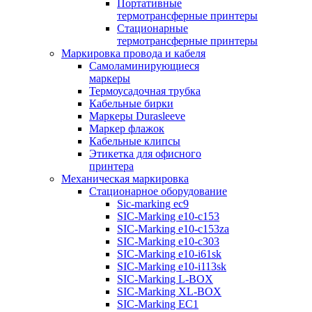
Портативные
термотрансферные принтеры
Стационарные
термотрансферные принтеры
Маркировка провода и кабеля
Самоламинирующиеся
маркеры
Термоусадочная трубка
Кабельные бирки
Маркеры Durasleeve
Маркер флажок
Кабельные клипсы
Этикетка для офисного
принтера
Механическая маркировка
Стационарное оборудование
Sic-marking ec9
SIC-Marking e10-c153
SIC-Marking e10-c153za
SIC-Marking e10-c303
SIC-Marking e10-i61sk
SIC-Marking e10-i113sk
SIC-Marking L-BOX
SIC-Marking XL-BOX
SIC-Marking EC1