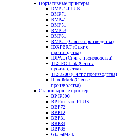
Портативные принтеры
BMP21-PLUS
BMP71
BMP41
BMP51
BMP53
BMP61
BMP21 (Снят с производства)
IDXPERT (Снят с
производства)
IDPAL (Снят с производства)
TLS PC Link (Снят с
производства)
TLS2200 (Снят с производства)
HandiMark (Снят с
производства)
Стационарные принтеры
BP IP300
BP Precision PLUS
BBP72
BBP12
BBP31
BBP33
BBP85
GlobalMark