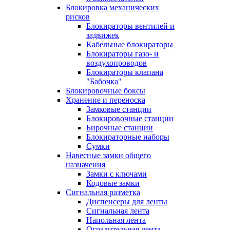
Блокировка механических
рисков
Блокираторы вентилей и
задвижек
Кабельные блокираторы
Блокираторы газо- и
воздухопроводов
Блокираторы клапана
"Бабочка"
Блокировочные боксы
Хранение и переноска
Замковые станции
Блокировочные станции
Бирочные станции
Блокираторные наборы
Сумки
Навесные замки общего
назначения
Замки с ключами
Кодовые замки
Сигнальная разметка
Диспенсеры для ленты
Сигнальная лента
Напольная лента
Оградительная лента