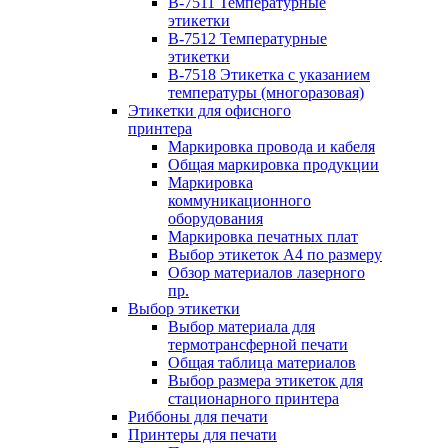
B-7511 Температурные
этикетки
B-7512 Температурные
этикетки
B-7518 Этикетка с указанием
температуры (многоразовая)
Этикетки для офисного
принтера
Маркировка провода и кабеля
Общая маркировка продукции
Маркировка
коммуникационного
оборудования
Маркировка печатных плат
Выбор этикеток А4 по размеру
Обзор материалов лазерного
пр.
Выбор этикетки
Выбор материала для
термотрансферной печати
Общая таблица материалов
Выбор размера этикеток для
стационарного принтера
Риббоны для печати
Принтеры для печати