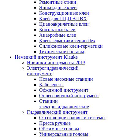
Ремонтные стики
Эпоксидные клеи
Конструкционные клеи
Клей для ПП,ПЭ,ПВХ
Цианоакрилатные клеи
Контактные клеи
Анаэробные клеи
Клеи-герметики серии flex
Силиконовые клеи-герметики
Технические составы
Немецкий инструмент Klauke
Новинки инструмента 2013
Электрогидравлический
инструмент
Новые насосные станции
Кабелерезы
Обжимной инструмент
Опрессовочный инструмент
Станции
электрогидравлические
Гидравлический инструмент
Отсекающие головы и системы
Пресса ручные
Обжимные головы
Универсальные головы