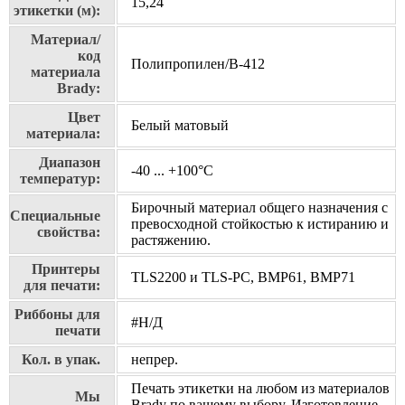
15,24
этикетки (м):
Материал/
код
Полипропилен/В-412
материала
Brady:
Цвет
Белый матовый
материала:
Диапазон
-40 ... +100°С
температур:
Бирочный материал общего назначения с
Специальные
превосходной стойкостью к истиранию и
свойства:
растяжению.
Принтеры
TLS2200 и TLS-PC, BMP61, BMP71
для печати:
Риббоны для
#Н/Д
печати
Кол. в упак.
непрер.
Печать этикетки на любом из материалов
Мы
Brady по вашему выбору, Изготовление