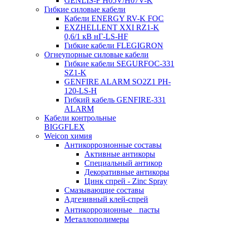
GENLIS-F Н05V/H07V-K
Гибкие силовые кабели
Кабели ENERGY RV-K FOC
EXZHELLENT XXI RZ1-K
0,6/1 кВ нГ-LS-HF
Гибкие кабели FLEGIGRON
Огнеупорные силовые кабели
Гибкие кабели SEGURFOC-331
SZ1-K
GENFIRE ALARM SO2Z1 PH-
120-LS-H
Гибкий кабель GENFIRE-331
ALARM
Кабели контрольные
BIGGFLEX
Weicon химия
Антикоррозионные составы
Активные антикоры
Специальный антикор
Декоративные антикоры
Цинк спрей - Zinc Spray
Смазывающие составы
Адгезивный клей-спрей
Антикоррозионные пасты
Металлополимеры