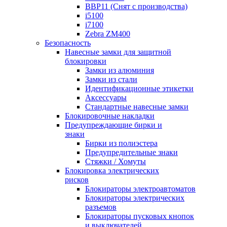
BBP11 (Снят с производства)
i5100
i7100
Zebra ZM400
Безопасность
Навесные замки для защитной
блокировки
Замки из алюминия
Замки из стали
Идентификационные этикетки
Аксессуары
Стандартные навесные замки
Блокировочные накладки
Предупреждающие бирки и
знаки
Бирки из полиэстера
Предупредительные знаки
Стяжки / Хомуты
Блокировка электрических
рисков
Блокираторы электроавтоматов
Блокираторы электрических
разъемов
Блокираторы пусковых кнопок
и выключателей