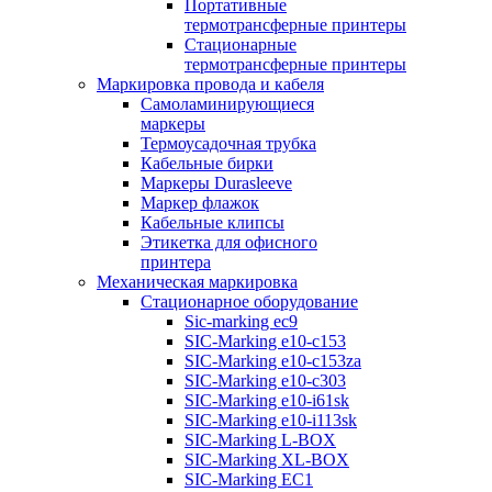
Портативные
термотрансферные принтеры
Стационарные
термотрансферные принтеры
Маркировка провода и кабеля
Самоламинирующиеся
маркеры
Термоусадочная трубка
Кабельные бирки
Маркеры Durasleeve
Маркер флажок
Кабельные клипсы
Этикетка для офисного
принтера
Механическая маркировка
Стационарное оборудование
Sic-marking ec9
SIC-Marking e10-c153
SIC-Marking e10-c153za
SIC-Marking e10-c303
SIC-Marking e10-i61sk
SIC-Marking e10-i113sk
SIC-Marking L-BOX
SIC-Marking XL-BOX
SIC-Marking EC1