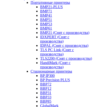
Портативные принтеры
BMP21-PLUS
BMP71
BMP41
BMP51
BMP53
BMP61
BMP21 (Снят с производства)
IDXPERT (Снят с
производства)
IDPAL (Снят с производства)
TLS PC Link (Снят с
производства)
TLS2200 (Снят с производства)
HandiMark (Снят с
производства)
Стационарные принтеры
BP IP300
BP Precision PLUS
BBP72
BBP12
BBP31
BBP33
BBP85
GlobalMark