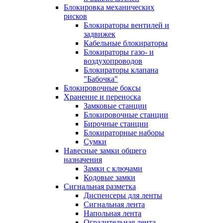
Блокировка механических
рисков
Блокираторы вентилей и
задвижек
Кабельные блокираторы
Блокираторы газо- и
воздухопроводов
Блокираторы клапана
"Бабочка"
Блокировочные боксы
Хранение и переноска
Замковые станции
Блокировочные станции
Бирочные станции
Блокираторные наборы
Сумки
Навесные замки общего
назначения
Замки с ключами
Кодовые замки
Сигнальная разметка
Диспенсеры для ленты
Сигнальная лента
Напольная лента
Оградительная лента