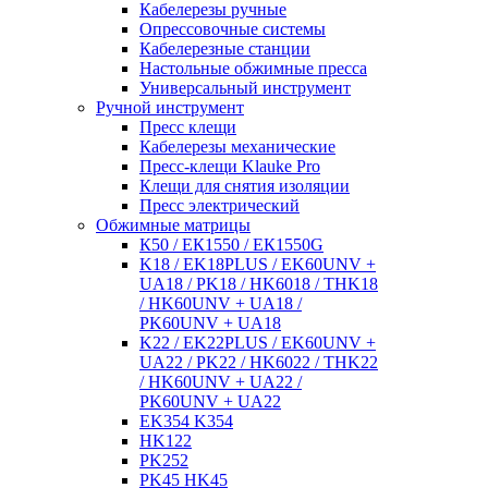
Кабелерезы ручные
Опрессовочные системы
Кабелерезные станции
Настольные обжимные пресса
Универсальный инструмент
Ручной инструмент
Пресс клещи
Кабелерезы механические
Пресс-клещи Klauke Pro
Клещи для снятия изоляции
Пресс электрический
Обжимные матрицы
К50 / ЕК1550 / ЕК1550G
K18 / EK18PLUS / EK60UNV +
UA18 / PK18 / HK6018 / THK18
/ HK60UNV + UA18 /
PK60UNV + UA18
K22 / EK22PLUS / EK60UNV +
UA22 / PK22 / HK6022 / THK22
/ HK60UNV + UA22 /
PK60UNV + UA22
EK354 K354
HK122
PK252
PK45 HK45