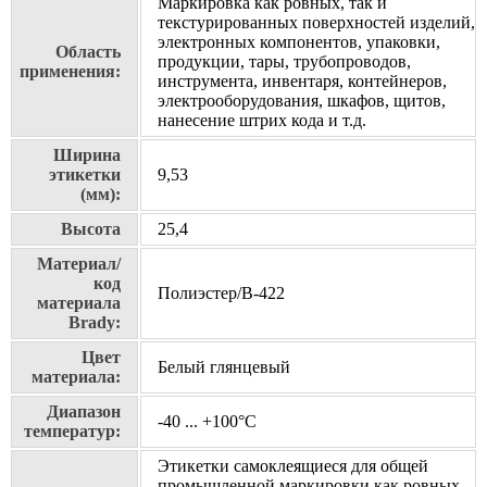
Маркировка как ровных, так и
текстурированных поверхностей изделий,
электронных компонентов, упаковки,
Область
продукции, тары, трубопроводов,
применения:
инструмента, инвентаря, контейнеров,
электрооборудования, шкафов, щитов,
нанесение штрих кода и т.д.
Ширина
этикетки
9,53
(мм):
Высота
25,4
Материал/
код
Полиэстер/В-422
материала
Brady:
Цвет
Белый глянцевый
материала:
Диапазон
-40 ... +100°С
температур:
Этикетки самоклеящиеся для общей
промышленной маркировки как ровных,