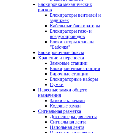
Блокировка механических
рисков
Блокираторы вентилей и
задвижек
Кабельные блокираторы
Блокираторы газо- и
воздухопроводов
Блокираторы клапана
"Бабочка"
Блокировочные боксы
Хранение и переноска
Замковые станции
Блокировочные станции
Бирочные станции
Блокираторные наборы
Сумки
Навесные замки общего
назначения
Замки с ключами
Кодовые замки
Сигнальная разметка
Диспенсеры для ленты
Сигнальная лента
Напольная лента
Оградительная лента