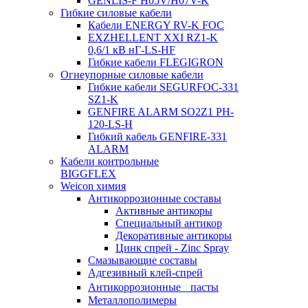
GENLIS-F Н05V/H07V-K
Гибкие силовые кабели
Кабели ENERGY RV-K FOC
EXZHELLENT XXI RZ1-K
0,6/1 кВ нГ-LS-HF
Гибкие кабели FLEGIGRON
Огнеупорные силовые кабели
Гибкие кабели SEGURFOC-331
SZ1-K
GENFIRE ALARM SO2Z1 PH-
120-LS-H
Гибкий кабель GENFIRE-331
ALARM
Кабели контрольные
BIGGFLEX
Weicon химия
Антикоррозионные составы
Активные антикоры
Специальный антикор
Декоративные антикоры
Цинк спрей - Zinc Spray
Смазывающие составы
Адгезивный клей-спрей
Антикоррозионные пасты
Металлополимеры