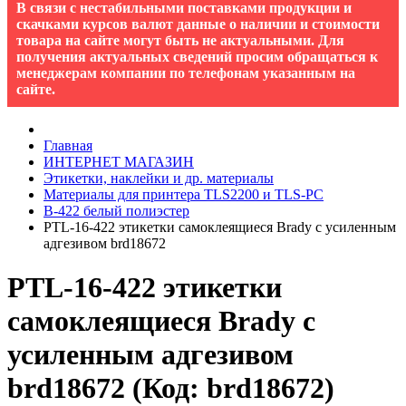
В связи с нестабильными поставками продукции и
скачками курсов валют данные о наличии и стоимости
товара на сайте могут быть не актуальными. Для
получения актуальных сведений просим обращаться к
менеджерам компании по телефонам указанным на
сайте.
Главная
ИНТЕРНЕТ МАГАЗИН
Этикетки, наклейки и др. материалы
Материалы для принтера TLS2200 и TLS-PC
B-422 белый полиэстер
PTL-16-422 этикетки самоклеящиеся Brady с усиленным
адгезивом brd18672
PTL-16-422 этикетки
самоклеящиеся Brady с
усиленным адгезивом
brd18672
(Код:
brd18672
)