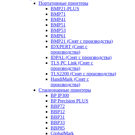
Портативные принтеры
BMP21-PLUS
BMP71
BMP41
BMP51
BMP53
BMP61
BMP21 (Снят с производства)
IDXPERT (Снят с
производства)
IDPAL (Снят с производства)
TLS PC Link (Снят с
производства)
TLS2200 (Снят с производства)
HandiMark (Снят с
производства)
Стационарные принтеры
BP IP300
BP Precision PLUS
BBP72
BBP12
BBP31
BBP33
BBP85
GlobalMark