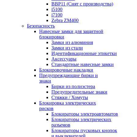
BBP11 (Снят с производства)
i5100
i7100
Zebra ZM400
Безопасность
Навесные замки для защитной
блокировки
Замки из алюминия
Замки из стали
Идентификационные этикетки
Аксессуары
Стандартные навесные замки
Блокировочные накладки
Предупреждающие бирки и
знаки
Бирки из полиэстера
Предупредительные знаки
Стяжки / Хомуты
Блокировка электрических
рисков
Блокираторы электроавтоматов
Блокираторы электрических
разъемов
Блокираторы пусковых кнопок
и выключателей