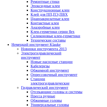
Ремонтные стики
Эпоксидные клеи
Конструкционные клеи
Клей для ПП,ПЭ,ПВХ
Цианоакрилатные клеи
Контактные клеи
Анаэробные клеи
Клеи-герметики серии flex
Силиконовые клеи-герметики
Технические составы
Немецкий инструмент Klauke
Новинки инструмента 2013
Электрогидравлический
инструмент
Новые насосные станции
Кабелерезы
Обжимной инструмент
Опрессовочный инструмент
Станции
электрогидравлические
Гидравлический инструмент
Отсекающие головы и системы
Пресса ручные
Обжимные головы
Универсальные головы