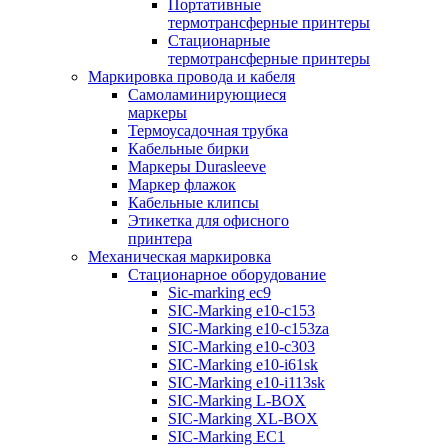
Портативные
термотрансферные принтеры
Стационарные
термотрансферные принтеры
Маркировка провода и кабеля
Самоламинирующиеся
маркеры
Термоусадочная трубка
Кабельные бирки
Маркеры Durasleeve
Маркер флажок
Кабельные клипсы
Этикетка для офисного
принтера
Механическая маркировка
Стационарное оборудование
Sic-marking ec9
SIC-Marking e10-c153
SIC-Marking e10-c153za
SIC-Marking e10-c303
SIC-Marking e10-i61sk
SIC-Marking e10-i113sk
SIC-Marking L-BOX
SIC-Marking XL-BOX
SIC-Marking EC1