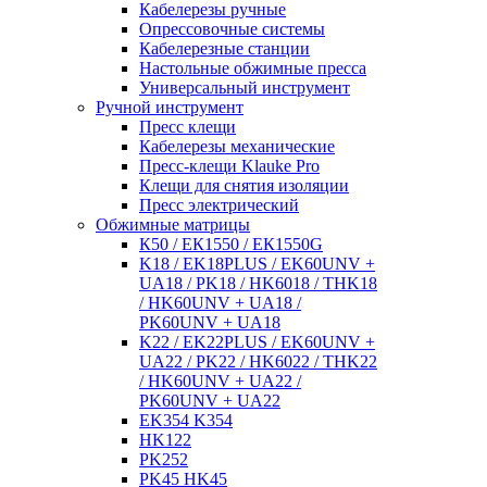
Кабелерезы ручные
Опрессовочные системы
Кабелерезные станции
Настольные обжимные пресса
Универсальный инструмент
Ручной инструмент
Пресс клещи
Кабелерезы механические
Пресс-клещи Klauke Pro
Клещи для снятия изоляции
Пресс электрический
Обжимные матрицы
К50 / ЕК1550 / ЕК1550G
K18 / EK18PLUS / EK60UNV +
UA18 / PK18 / HK6018 / THK18
/ HK60UNV + UA18 /
PK60UNV + UA18
K22 / EK22PLUS / EK60UNV +
UA22 / PK22 / HK6022 / THK22
/ HK60UNV + UA22 /
PK60UNV + UA22
EK354 K354
HK122
PK252
PK45 HK45