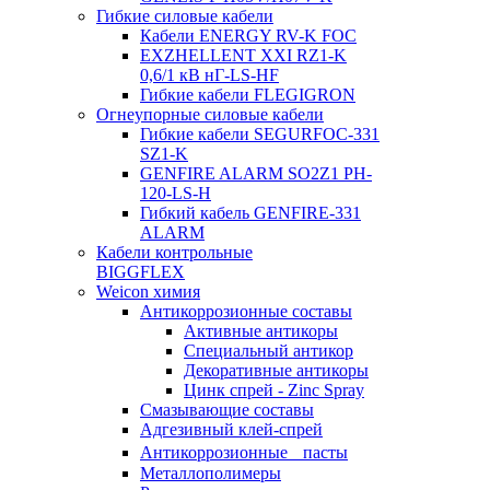
Гибкие силовые кабели
Кабели ENERGY RV-K FOC
EXZHELLENT XXI RZ1-K
0,6/1 кВ нГ-LS-HF
Гибкие кабели FLEGIGRON
Огнеупорные силовые кабели
Гибкие кабели SEGURFOC-331
SZ1-K
GENFIRE ALARM SO2Z1 PH-
120-LS-H
Гибкий кабель GENFIRE-331
ALARM
Кабели контрольные
BIGGFLEX
Weicon химия
Антикоррозионные составы
Активные антикоры
Специальный антикор
Декоративные антикоры
Цинк спрей - Zinc Spray
Смазывающие составы
Адгезивный клей-спрей
Антикоррозионные пасты
Металлополимеры