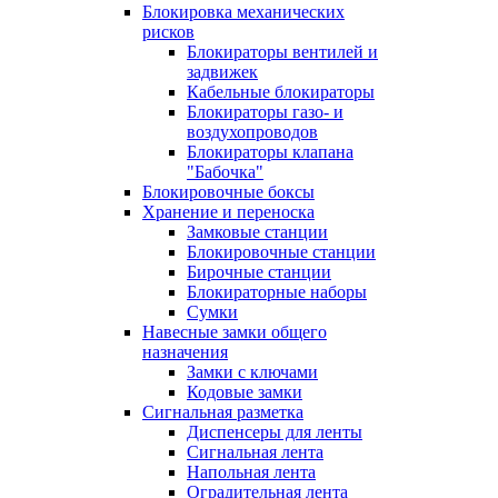
Блокировка механических
рисков
Блокираторы вентилей и
задвижек
Кабельные блокираторы
Блокираторы газо- и
воздухопроводов
Блокираторы клапана
"Бабочка"
Блокировочные боксы
Хранение и переноска
Замковые станции
Блокировочные станции
Бирочные станции
Блокираторные наборы
Сумки
Навесные замки общего
назначения
Замки с ключами
Кодовые замки
Сигнальная разметка
Диспенсеры для ленты
Сигнальная лента
Напольная лента
Оградительная лента