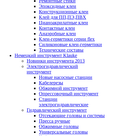
Ремонтные стики
Эпоксидные клеи
Конструкционные клеи
Клей для ПП,ПЭ,ПВХ
Цианоакрилатные клеи
Контактные клеи
Анаэробные клеи
Клеи-герметики серии flex
Силиконовые клеи-герметики
Технические составы
Немецкий инструмент Klauke
Новинки инструмента 2013
Электрогидравлический
инструмент
Новые насосные станции
Кабелерезы
Обжимной инструмент
Опрессовочный инструмент
Станции
электрогидравлические
Гидравлический инструмент
Отсекающие головы и системы
Пресса ручные
Обжимные головы
Универсальные головы