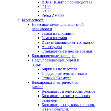
BBP11 (Снят с производства)
i5100
i7100
Zebra ZM400
Безопасность
Навесные замки для защитной
блокировки
Замки из алюминия
Замки из стали
Идентификационные этикетки
Аксессуары
Стандартные навесные замки
Блокировочные накладки
Предупреждающие бирки и
знаки
Бирки из полиэстера
Предупредительные знаки
Стяжки / Хомуты
Блокировка электрических
рисков
Блокираторы электроавтоматов
Блокираторы электрических
разъемов
Блокираторы пусковых кнопок
и выключателей