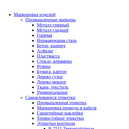
Маркировка изделий
Промышленные маркеры
Металл грязный
Металл гладкий
Горячая
Нержавеющая сталь
Бетон, кирпич
Асфальт
Пластмасса
Стекло, керамика
Резина
Бумага, картон
Дерево сухое
Дерево мокрое
Ткань, текстиль
Универсальные
Самоклеящиеся этикетки
Промышленная этикетка
Маркировка провода и кабеля
Гарантийные наклейки
Термостойкие этикетки
Этикетки контроля
B-7511 Температурные