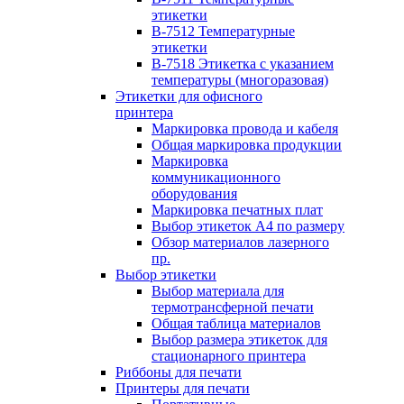
этикетки
B-7512 Температурные
этикетки
B-7518 Этикетка с указанием
температуры (многоразовая)
Этикетки для офисного
принтера
Маркировка провода и кабеля
Общая маркировка продукции
Маркировка
коммуникационного
оборудования
Маркировка печатных плат
Выбор этикеток А4 по размеру
Обзор материалов лазерного
пр.
Выбор этикетки
Выбор материала для
термотрансферной печати
Общая таблица материалов
Выбор размера этикеток для
стационарного принтера
Риббоны для печати
Принтеры для печати