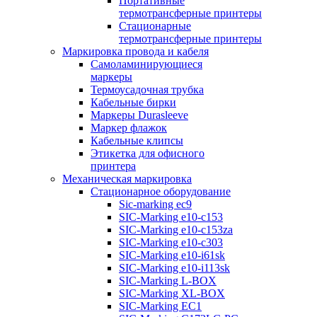
Портативные
термотрансферные принтеры
Стационарные
термотрансферные принтеры
Маркировка провода и кабеля
Самоламинирующиеся
маркеры
Термоусадочная трубка
Кабельные бирки
Маркеры Durasleeve
Маркер флажок
Кабельные клипсы
Этикетка для офисного
принтера
Механическая маркировка
Стационарное оборудование
Sic-marking ec9
SIC-Marking e10-c153
SIC-Marking e10-c153za
SIC-Marking e10-c303
SIC-Marking e10-i61sk
SIC-Marking e10-i113sk
SIC-Marking L-BOX
SIC-Marking XL-BOX
SIC-Marking EC1