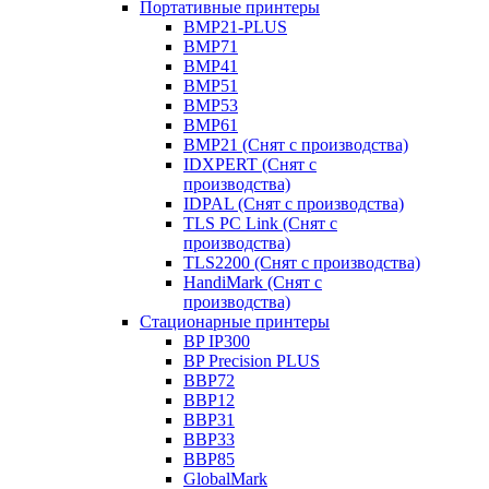
Портативные принтеры
BMP21-PLUS
BMP71
BMP41
BMP51
BMP53
BMP61
BMP21 (Снят с производства)
IDXPERT (Снят с
производства)
IDPAL (Снят с производства)
TLS PC Link (Снят с
производства)
TLS2200 (Снят с производства)
HandiMark (Снят с
производства)
Стационарные принтеры
BP IP300
BP Precision PLUS
BBP72
BBP12
BBP31
BBP33
BBP85
GlobalMark