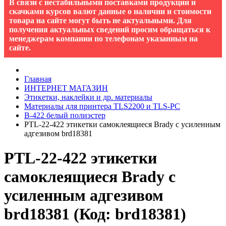
В связи с нестабильными поставками продукции и
скачками курсов валют данные о наличии и стоимости
товара на сайте могут быть не актуальными. Для
получения актуальных сведений просим обращаться к
менеджерам компании по телефонам указанным на
сайте.
Главная
ИНТЕРНЕТ МАГАЗИН
Этикетки, наклейки и др. материалы
Материалы для принтера TLS2200 и TLS-PC
B-422 белый полиэстер
PTL-22-422 этикетки самоклеящиеся Brady с усиленным
адгезивом brd18381
PTL-22-422 этикетки
самоклеящиеся Brady с
усиленным адгезивом
brd18381
(Код:
brd18381
)