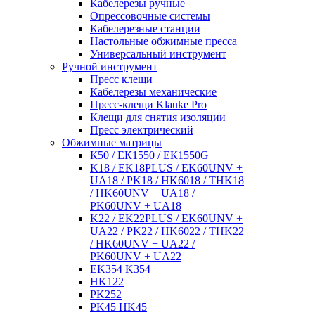
Кабелерезы ручные
Опрессовочные системы
Кабелерезные станции
Настольные обжимные пресса
Универсальный инструмент
Ручной инструмент
Пресс клещи
Кабелерезы механические
Пресс-клещи Klauke Pro
Клещи для снятия изоляции
Пресс электрический
Обжимные матрицы
К50 / ЕК1550 / ЕК1550G
K18 / EK18PLUS / EK60UNV +
UA18 / PK18 / HK6018 / THK18
/ HK60UNV + UA18 /
PK60UNV + UA18
K22 / EK22PLUS / EK60UNV +
UA22 / PK22 / HK6022 / THK22
/ HK60UNV + UA22 /
PK60UNV + UA22
EK354 K354
HK122
PK252
PK45 HK45