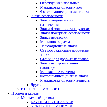
Ограждения напольные
Маркировка опасных зон
Фотолюминесцентная пленка
Знаки безопасности
Знаки медицинского
назначения
Знаки безопасности в рулонах
Знаки пожарной безопасности
Знаки перевозки
Минипиктограммы
Эвакуационные знаки
Светоотражающие дорожные
знаки
Стойки для дорожных знаков
Знаки на строительной
площадке
Монтажные системы
Фотолюминесцентные знаки
Маркировка опасных веществ
Другое
ИНТЕРНЕТ МАГАЗИН
Провод и кабель
Монтажный провод
EXZHELLENT 05/07Z1-k
GENLIS-F Н05V/H07V-K