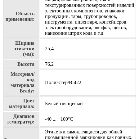
текстурированных поверхностей изделий,
электронных компонентов, упаковки,
Область
продукции, тары, трубопроводов,
применения:
инструмента, инвентаря, контейнеров,
электрооборудования, шкафов, щитов,
нанесение штрих кода и т.д.
Ширина
этикетки
25,4
(мм):
Высота
76,2
Материал/
код
Полиэстер/В-422
материала
Brady:
Цвет
Белый глянцевый
материала:
Диапазон
-40 ... +100°С
температур:
Этикетки самоклеящиеся для общей
промышленной маркировки как ровных,