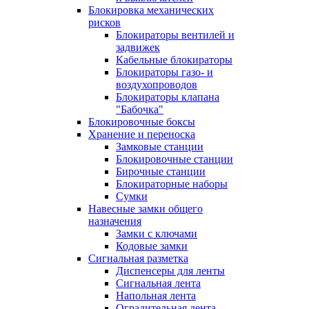
Блокировка механических
рисков
Блокираторы вентилей и
задвижек
Кабельные блокираторы
Блокираторы газо- и
воздухопроводов
Блокираторы клапана
"Бабочка"
Блокировочные боксы
Хранение и переноска
Замковые станции
Блокировочные станции
Бирочные станции
Блокираторные наборы
Сумки
Навесные замки общего
назначения
Замки с ключами
Кодовые замки
Сигнальная разметка
Диспенсеры для ленты
Сигнальная лента
Напольная лента
Оградительная лента