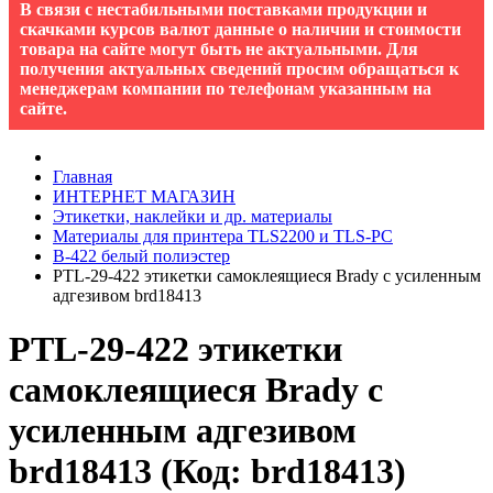
В связи с нестабильными поставками продукции и
скачками курсов валют данные о наличии и стоимости
товара на сайте могут быть не актуальными. Для
получения актуальных сведений просим обращаться к
менеджерам компании по телефонам указанным на
сайте.
Главная
ИНТЕРНЕТ МАГАЗИН
Этикетки, наклейки и др. материалы
Материалы для принтера TLS2200 и TLS-PC
B-422 белый полиэстер
PTL-29-422 этикетки самоклеящиеся Brady с усиленным
адгезивом brd18413
PTL-29-422 этикетки
самоклеящиеся Brady с
усиленным адгезивом
brd18413
(Код:
brd18413
)