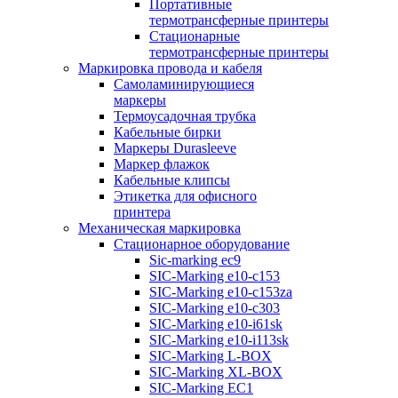
Портативные
термотрансферные принтеры
Стационарные
термотрансферные принтеры
Маркировка провода и кабеля
Самоламинирующиеся
маркеры
Термоусадочная трубка
Кабельные бирки
Маркеры Durasleeve
Маркер флажок
Кабельные клипсы
Этикетка для офисного
принтера
Механическая маркировка
Стационарное оборудование
Sic-marking ec9
SIC-Marking e10-c153
SIC-Marking e10-c153za
SIC-Marking e10-c303
SIC-Marking e10-i61sk
SIC-Marking e10-i113sk
SIC-Marking L-BOX
SIC-Marking XL-BOX
SIC-Marking EC1