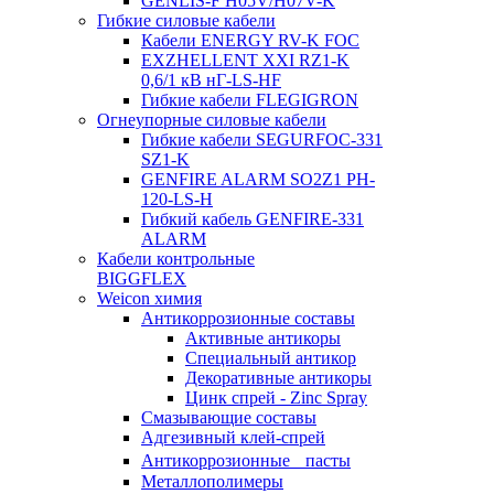
GENLIS-F Н05V/H07V-K
Гибкие силовые кабели
Кабели ENERGY RV-K FOC
EXZHELLENT XXI RZ1-K
0,6/1 кВ нГ-LS-HF
Гибкие кабели FLEGIGRON
Огнеупорные силовые кабели
Гибкие кабели SEGURFOC-331
SZ1-K
GENFIRE ALARM SO2Z1 PH-
120-LS-H
Гибкий кабель GENFIRE-331
ALARM
Кабели контрольные
BIGGFLEX
Weicon химия
Антикоррозионные составы
Активные антикоры
Специальный антикор
Декоративные антикоры
Цинк спрей - Zinc Spray
Смазывающие составы
Адгезивный клей-спрей
Антикоррозионные пасты
Металлополимеры