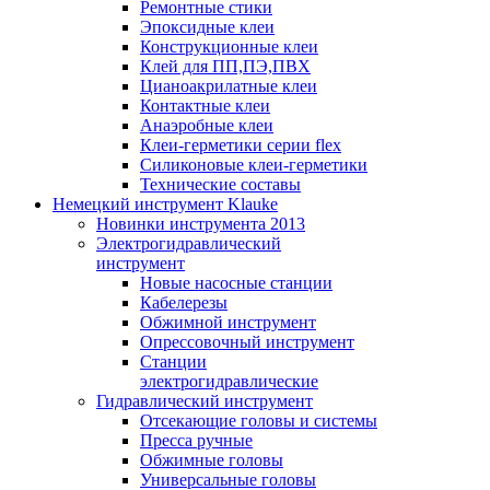
Ремонтные стики
Эпоксидные клеи
Конструкционные клеи
Клей для ПП,ПЭ,ПВХ
Цианоакрилатные клеи
Контактные клеи
Анаэробные клеи
Клеи-герметики серии flex
Силиконовые клеи-герметики
Технические составы
Немецкий инструмент Klauke
Новинки инструмента 2013
Электрогидравлический
инструмент
Новые насосные станции
Кабелерезы
Обжимной инструмент
Опрессовочный инструмент
Станции
электрогидравлические
Гидравлический инструмент
Отсекающие головы и системы
Пресса ручные
Обжимные головы
Универсальные головы