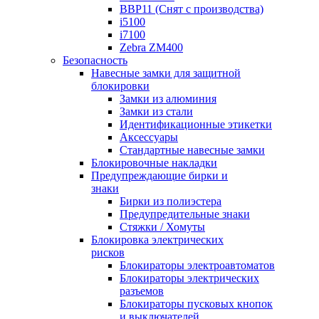
BBP11 (Снят с производства)
i5100
i7100
Zebra ZM400
Безопасность
Навесные замки для защитной
блокировки
Замки из алюминия
Замки из стали
Идентификационные этикетки
Аксессуары
Стандартные навесные замки
Блокировочные накладки
Предупреждающие бирки и
знаки
Бирки из полиэстера
Предупредительные знаки
Стяжки / Хомуты
Блокировка электрических
рисков
Блокираторы электроавтоматов
Блокираторы электрических
разъемов
Блокираторы пусковых кнопок
и выключателей