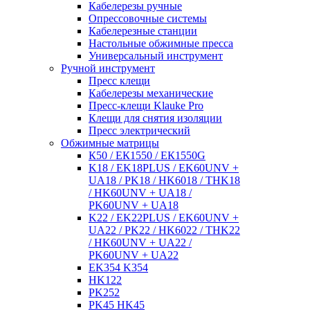
Кабелерезы ручные
Опрессовочные системы
Кабелерезные станции
Настольные обжимные пресса
Универсальный инструмент
Ручной инструмент
Пресс клещи
Кабелерезы механические
Пресс-клещи Klauke Pro
Клещи для снятия изоляции
Пресс электрический
Обжимные матрицы
К50 / ЕК1550 / ЕК1550G
K18 / EK18PLUS / EK60UNV +
UA18 / PK18 / HK6018 / THK18
/ HK60UNV + UA18 /
PK60UNV + UA18
K22 / EK22PLUS / EK60UNV +
UA22 / PK22 / HK6022 / THK22
/ HK60UNV + UA22 /
PK60UNV + UA22
EK354 K354
HK122
PK252
PK45 HK45