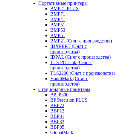
Портативные принтеры
BMP21-PLUS
BMP71
BMP41
BMP51
BMP53
BMP61
BMP21 (Снят с производства)
IDXPERT (Снят с
производства)
IDPAL (Снят с производства)
TLS PC Link (Снят с
производства)
TLS2200 (Снят с производства)
HandiMark (Снят с
производства)
Стационарные принтеры
BP IP300
BP Precision PLUS
BBP72
BBP12
BBP31
BBP33
BBP85
GlobalMark