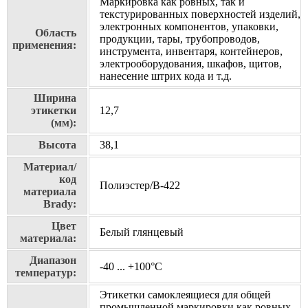
Маркировка как ровных, так и
текстурированных поверхностей изделий,
электронных компонентов, упаковки,
Область
продукции, тары, трубопроводов,
применения:
инструмента, инвентаря, контейнеров,
электрооборудования, шкафов, щитов,
нанесение штрих кода и т.д.
Ширина
этикетки
12,7
(мм):
Высота
38,1
Материал/
код
Полиэстер/В-422
материала
Brady:
Цвет
Белый глянцевый
материала:
Диапазон
-40 ... +100°С
температур:
Этикетки самоклеящиеся для общей
промышленной маркировки как ровных,