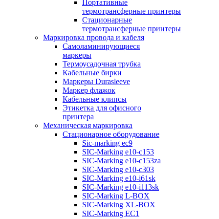
Портативные
термотрансферные принтеры
Стационарные
термотрансферные принтеры
Маркировка провода и кабеля
Самоламинирующиеся
маркеры
Термоусадочная трубка
Кабельные бирки
Маркеры Durasleeve
Маркер флажок
Кабельные клипсы
Этикетка для офисного
принтера
Механическая маркировка
Стационарное оборудование
Sic-marking ec9
SIC-Marking e10-c153
SIC-Marking e10-c153za
SIC-Marking e10-c303
SIC-Marking e10-i61sk
SIC-Marking e10-i113sk
SIC-Marking L-BOX
SIC-Marking XL-BOX
SIC-Marking EC1