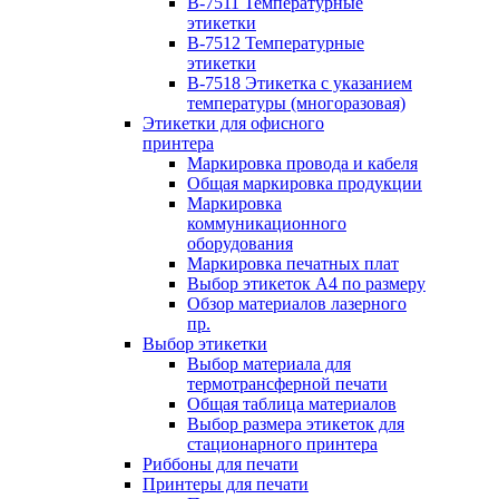
B-7511 Температурные
этикетки
B-7512 Температурные
этикетки
B-7518 Этикетка с указанием
температуры (многоразовая)
Этикетки для офисного
принтера
Маркировка провода и кабеля
Общая маркировка продукции
Маркировка
коммуникационного
оборудования
Маркировка печатных плат
Выбор этикеток А4 по размеру
Обзор материалов лазерного
пр.
Выбор этикетки
Выбор материала для
термотрансферной печати
Общая таблица материалов
Выбор размера этикеток для
стационарного принтера
Риббоны для печати
Принтеры для печати