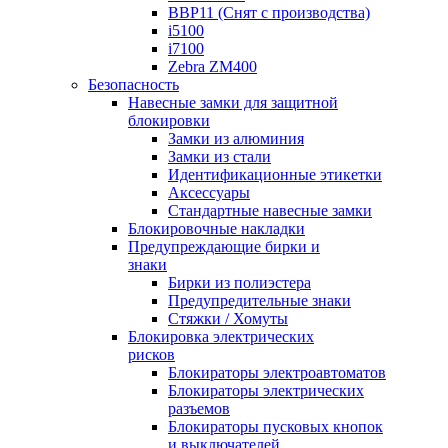
BBP11 (Снят с производства)
i5100
i7100
Zebra ZM400
Безопасность
Навесные замки для защитной
блокировки
Замки из алюминия
Замки из стали
Идентификационные этикетки
Аксессуары
Стандартные навесные замки
Блокировочные накладки
Предупреждающие бирки и
знаки
Бирки из полиэстера
Предупредительные знаки
Стяжки / Хомуты
Блокировка электрических
рисков
Блокираторы электроавтоматов
Блокираторы электрических
разъемов
Блокираторы пусковых кнопок
и выключателей