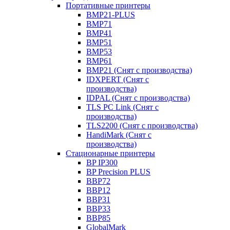
Портативные принтеры
BMP21-PLUS
BMP71
BMP41
BMP51
BMP53
BMP61
BMP21 (Снят с производства)
IDXPERT (Снят с
производства)
IDPAL (Снят с производства)
TLS PC Link (Снят с
производства)
TLS2200 (Снят с производства)
HandiMark (Снят с
производства)
Стационарные принтеры
BP IP300
BP Precision PLUS
BBP72
BBP12
BBP31
BBP33
BBP85
GlobalMark