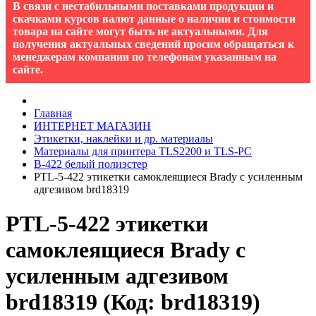
В связи с нестабильными поставками продукции и
скачками курсов валют данные о наличии и стоимости
товара на сайте могут быть не актуальными. Для
получения актуальных сведений просим обращаться к
менеджерам компании по телефонам указанным на
сайте.
Главная
ИНТЕРНЕТ МАГАЗИН
Этикетки, наклейки и др. материалы
Материалы для принтера TLS2200 и TLS-PC
B-422 белый полиэстер
PTL-5-422 этикетки самоклеящиеся Brady с усиленным
адгезивом brd18319
PTL-5-422 этикетки
самоклеящиеся Brady с
усиленным адгезивом
brd18319
(Код:
brd18319
)