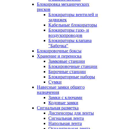
Блокировка механических
рисков
Блокираторы вентилей и
задвижек
Кабельные блокираторы
Блокираторы газо- и
воздухопроводов
Блокираторы клапана
"Бабочка"
Блокировочные боксы
Хранение и переноска
Замковые станции
Блокировочные станции
Бирочные станции
Блокираторные наборы
Сумки
Навесные замки общего
назначения
Замки с ключами
Кодовые замки
Сигнальная разметка
Диспенсеры для ленты
Сигнальная лента
Напольная лента
Оградительная лента