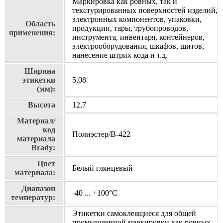
Маркировка как ровных, так и
текстурированных поверхностей изделий,
электронных компонентов, упаковки,
Область
продукции, тары, трубопроводов,
применения:
инструмента, инвентаря, контейнеров,
электрооборудования, шкафов, щитов,
нанесение штрих кода и т.д.
Ширина
этикетки
5,08
(мм):
Высота
12,7
Материал/
код
Полиэстер/В-422
материала
Brady:
Цвет
Белый глянцевый
материала:
Диапазон
-40 ... +100°С
температур:
Этикетки самоклеящиеся для общей
промышленной маркировки как ровных,