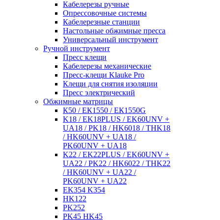
Кабелерезы ручные
Опрессовочные системы
Кабелерезные станции
Настольные обжимные пресса
Универсальный инструмент
Ручной инструмент
Пресс клещи
Кабелерезы механические
Пресс-клещи Klauke Pro
Клещи для снятия изоляции
Пресс электрический
Обжимные матрицы
К50 / ЕК1550 / ЕК1550G
K18 / EK18PLUS / EK60UNV +
UA18 / PK18 / HK6018 / THK18
/ HK60UNV + UA18 /
PK60UNV + UA18
K22 / EK22PLUS / EK60UNV +
UA22 / PK22 / HK6022 / THK22
/ HK60UNV + UA22 /
PK60UNV + UA22
EK354 K354
HK122
PK252
PK45 HK45