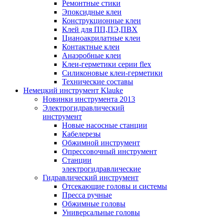
Ремонтные стики
Эпоксидные клеи
Конструкционные клеи
Клей для ПП,ПЭ,ПВХ
Цианоакрилатные клеи
Контактные клеи
Анаэробные клеи
Клеи-герметики серии flex
Силиконовые клеи-герметики
Технические составы
Немецкий инструмент Klauke
Новинки инструмента 2013
Электрогидравлический
инструмент
Новые насосные станции
Кабелерезы
Обжимной инструмент
Опрессовочный инструмент
Станции
электрогидравлические
Гидравлический инструмент
Отсекающие головы и системы
Пресса ручные
Обжимные головы
Универсальные головы