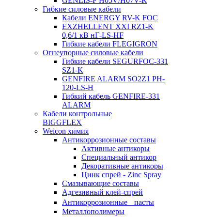
GENLIS-F Н05V/H07V-K
Гибкие силовые кабели
Кабели ENERGY RV-K FOC
EXZHELLENT XXI RZ1-K
0,6/1 кВ нГ-LS-HF
Гибкие кабели FLEGIGRON
Огнеупорные силовые кабели
Гибкие кабели SEGURFOC-331
SZ1-K
GENFIRE ALARM SO2Z1 PH-
120-LS-H
Гибкий кабель GENFIRE-331
ALARM
Кабели контрольные
BIGGFLEX
Weicon химия
Антикоррозионные составы
Активные антикоры
Специальный антикор
Декоративные антикоры
Цинк спрей - Zinc Spray
Смазывающие составы
Адгезивный клей-спрей
Антикоррозионные пасты
Металлополимеры