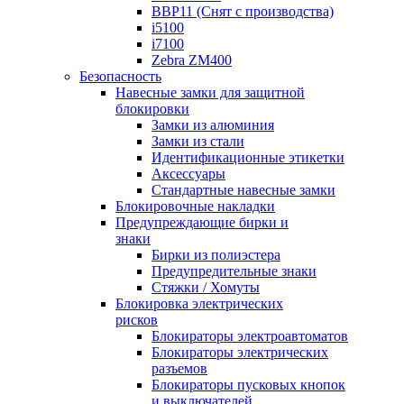
BBP11 (Снят с производства)
i5100
i7100
Zebra ZM400
Безопасность
Навесные замки для защитной
блокировки
Замки из алюминия
Замки из стали
Идентификационные этикетки
Аксессуары
Стандартные навесные замки
Блокировочные накладки
Предупреждающие бирки и
знаки
Бирки из полиэстера
Предупредительные знаки
Стяжки / Хомуты
Блокировка электрических
рисков
Блокираторы электроавтоматов
Блокираторы электрических
разъемов
Блокираторы пусковых кнопок
и выключателей