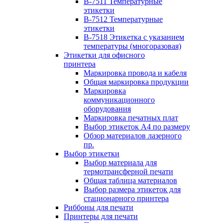
B-7511 Температурные
этикетки
B-7512 Температурные
этикетки
B-7518 Этикетка с указанием
температуры (многоразовая)
Этикетки для офисного
принтера
Маркировка провода и кабеля
Общая маркировка продукции
Маркировка
коммуникационного
оборудования
Маркировка печатных плат
Выбор этикеток А4 по размеру
Обзор материалов лазерного
пр.
Выбор этикетки
Выбор материала для
термотрансферной печати
Общая таблица материалов
Выбор размера этикеток для
стационарного принтера
Риббоны для печати
Принтеры для печати