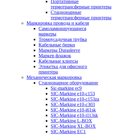
Портативные
термотрансферные принтеры
Стационарные
термотрансферные принтеры
Маркировка провода и кабеля
Самоламинирующиеся
маркеры
Термоусадочная трубка
Кабельные бирки
Маркеры Durasleeve
Маркер флажок
Кабельные клипсы
Этикетка для офисного
принтера
Механическая маркировка
Стационарное оборудование
Sic-marking ec9
SIC-Marking e10-c153
SIC-Marking e10-c153za
SIC-Marking e10-c303
SIC-Marking e10-i61sk
SIC-Marking e10-i113sk
SIC-Marking L-BOX
SIC-Marking XL-BOX
SIC-Marking EC1