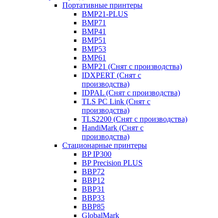
Портативные принтеры
BMP21-PLUS
BMP71
BMP41
BMP51
BMP53
BMP61
BMP21 (Снят с производства)
IDXPERT (Снят с
производства)
IDPAL (Снят с производства)
TLS PC Link (Снят с
производства)
TLS2200 (Снят с производства)
HandiMark (Снят с
производства)
Стационарные принтеры
BP IP300
BP Precision PLUS
BBP72
BBP12
BBP31
BBP33
BBP85
GlobalMark