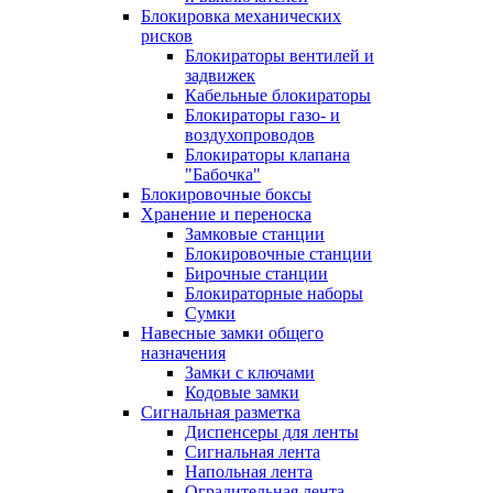
Блокировка механических
рисков
Блокираторы вентилей и
задвижек
Кабельные блокираторы
Блокираторы газо- и
воздухопроводов
Блокираторы клапана
"Бабочка"
Блокировочные боксы
Хранение и переноска
Замковые станции
Блокировочные станции
Бирочные станции
Блокираторные наборы
Сумки
Навесные замки общего
назначения
Замки с ключами
Кодовые замки
Сигнальная разметка
Диспенсеры для ленты
Сигнальная лента
Напольная лента
Оградительная лента