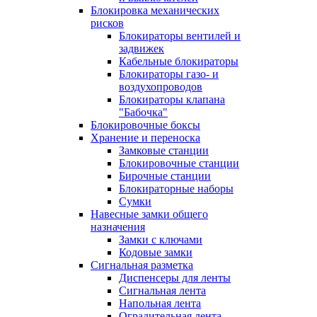
Блокировка механических
рисков
Блокираторы вентилей и
задвижек
Кабельные блокираторы
Блокираторы газо- и
воздухопроводов
Блокираторы клапана
"Бабочка"
Блокировочные боксы
Хранение и переноска
Замковые станции
Блокировочные станции
Бирочные станции
Блокираторные наборы
Сумки
Навесные замки общего
назначения
Замки с ключами
Кодовые замки
Сигнальная разметка
Диспенсеры для ленты
Сигнальная лента
Напольная лента
Оградительная лента