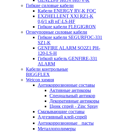
GENLIS-F Н05V/H07V-K
Гибкие силовые кабели
Кабели ENERGY RV-K FOC
EXZHELLENT XXI RZ1-K
0,6/1 кВ нГ-LS-HF
Гибкие кабели FLEGIGRON
Огнеупорные силовые кабели
Гибкие кабели SEGURFOC-331
SZ1-K
GENFIRE ALARM SO2Z1 PH-
120-LS-H
Гибкий кабель GENFIRE-331
ALARM
Кабели контрольные
BIGGFLEX
Weicon химия
Антикоррозионные составы
Активные антикоры
Специальный антикор
Декоративные антикоры
Цинк спрей - Zinc Spray
Смазывающие составы
Адгезивный клей-спрей
Антикоррозионные пасты
Металлополимеры