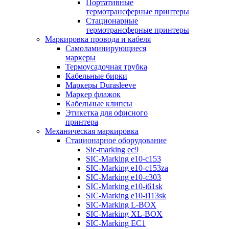
Портативные
термотрансферные принтеры
Стационарные
термотрансферные принтеры
Маркировка провода и кабеля
Самоламинирующиеся
маркеры
Термоусадочная трубка
Кабельные бирки
Маркеры Durasleeve
Маркер флажок
Кабельные клипсы
Этикетка для офисного
принтера
Механическая маркировка
Стационарное оборудование
Sic-marking ec9
SIC-Marking e10-c153
SIC-Marking e10-c153za
SIC-Marking e10-c303
SIC-Marking e10-i61sk
SIC-Marking e10-i113sk
SIC-Marking L-BOX
SIC-Marking XL-BOX
SIC-Marking EC1