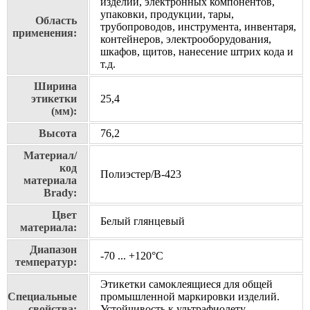
изделий, электронных компонентов,
упаковки, продукции, тары,
Область
трубопроводов, инструмента, инвентаря,
применения:
контейнеров, электрооборудования,
шкафов, щитов, нанесение штрих кода и
т.д.
Ширина
этикетки
25,4
(мм):
Высота
76,2
Материал/
код
Полиэстер/В-423
материала
Brady:
Цвет
Белый глянцевый
материала:
Диапазон
-70 ... +120°С
температур:
Этикетки самоклеящиеся для общей
Специальные
промышленной маркировки изделий.
свойства:
Устойчивость к ультрафиолету,