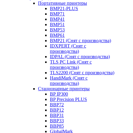
Портативные принтеры
BMP21-PLUS
BMP71
BMP41
BMP51
BMP53
BMP61
BMP21 (Снят с производства)
IDXPERT (Снят с
производства)
IDPAL (Снят с производства)
TLS PC Link (Снят с
производства)
TLS2200 (Снят с производства)
HandiMark (Снят с
производства)
Стационарные принтеры
BP IP300
BP Precision PLUS
BBP72
BBP12
BBP31
BBP33
BBP85
GlobalMark