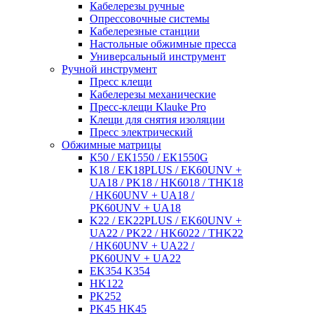
Кабелерезы ручные
Опрессовочные системы
Кабелерезные станции
Настольные обжимные пресса
Универсальный инструмент
Ручной инструмент
Пресс клещи
Кабелерезы механические
Пресс-клещи Klauke Pro
Клещи для снятия изоляции
Пресс электрический
Обжимные матрицы
К50 / ЕК1550 / ЕК1550G
K18 / EK18PLUS / EK60UNV +
UA18 / PK18 / HK6018 / THK18
/ HK60UNV + UA18 /
PK60UNV + UA18
K22 / EK22PLUS / EK60UNV +
UA22 / PK22 / HK6022 / THK22
/ HK60UNV + UA22 /
PK60UNV + UA22
EK354 K354
HK122
PK252
PK45 HK45