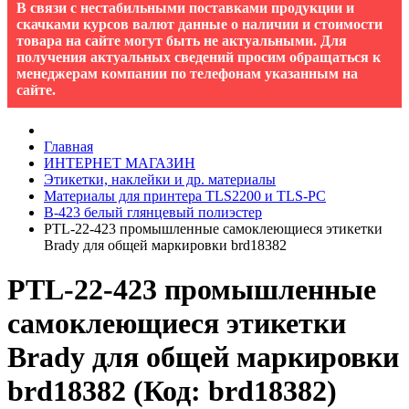
В связи с нестабильными поставками продукции и
скачками курсов валют данные о наличии и стоимости
товара на сайте могут быть не актуальными. Для
получения актуальных сведений просим обращаться к
менеджерам компании по телефонам указанным на
сайте.
Главная
ИНТЕРНЕТ МАГАЗИН
Этикетки, наклейки и др. материалы
Материалы для принтера TLS2200 и TLS-PC
B-423 белый глянцевый полиэстер
PTL-22-423 промышленные самоклеющиеся этикетки
Brady для общей маркировки brd18382
PTL-22-423 промышленные
самоклеющиеся этикетки
Brady для общей маркировки
brd18382
(Код:
brd18382
)