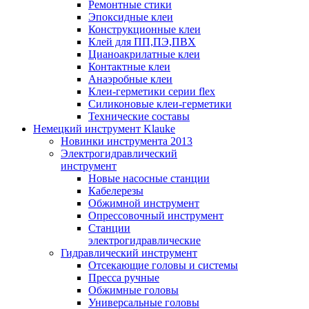
Ремонтные стики
Эпоксидные клеи
Конструкционные клеи
Клей для ПП,ПЭ,ПВХ
Цианоакрилатные клеи
Контактные клеи
Анаэробные клеи
Клеи-герметики серии flex
Силиконовые клеи-герметики
Технические составы
Немецкий инструмент Klauke
Новинки инструмента 2013
Электрогидравлический
инструмент
Новые насосные станции
Кабелерезы
Обжимной инструмент
Опрессовочный инструмент
Станции
электрогидравлические
Гидравлический инструмент
Отсекающие головы и системы
Пресса ручные
Обжимные головы
Универсальные головы