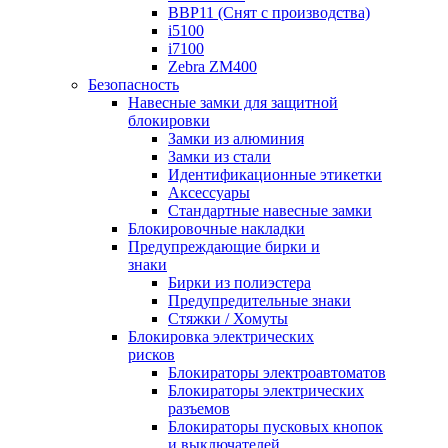
BBP11 (Снят с производства)
i5100
i7100
Zebra ZM400
Безопасность
Навесные замки для защитной
блокировки
Замки из алюминия
Замки из стали
Идентификационные этикетки
Аксессуары
Стандартные навесные замки
Блокировочные накладки
Предупреждающие бирки и
знаки
Бирки из полиэстера
Предупредительные знаки
Стяжки / Хомуты
Блокировка электрических
рисков
Блокираторы электроавтоматов
Блокираторы электрических
разъемов
Блокираторы пусковых кнопок
и выключателей