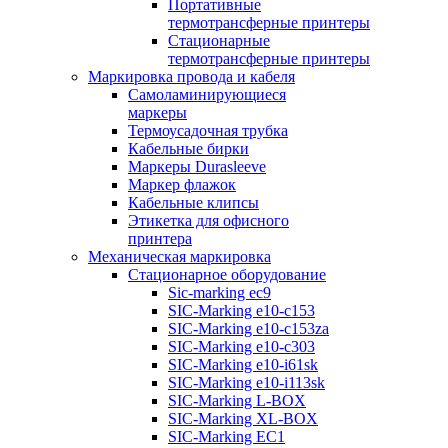
Портативные
термотрансферные принтеры
Стационарные
термотрансферные принтеры
Маркировка провода и кабеля
Самоламинирующиеся
маркеры
Термоусадочная трубка
Кабельные бирки
Маркеры Durasleeve
Маркер флажок
Кабельные клипсы
Этикетка для офисного
принтера
Механическая маркировка
Стационарное оборудование
Sic-marking ec9
SIC-Marking e10-c153
SIC-Marking e10-c153za
SIC-Marking e10-c303
SIC-Marking e10-i61sk
SIC-Marking e10-i113sk
SIC-Marking L-BOX
SIC-Marking XL-BOX
SIC-Marking EC1