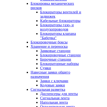
Блокировка механических
рисков
Блокираторы вентилей и
задвижек
Кабельные блокираторы
Блокираторы газо- и
воздухопроводов
Блокираторы клапана
"Бабочка"
Блокировочные боксы
Хранение и переноска
Замковые станции
Блокировочные станции
Бирочные станции
Блокираторные наборы
Сумки
Навесные замки общего
назначения
Замки с ключами
Кодовые замки
Сигнальная разметка
Диспенсеры для ленты
Сигнальная лента
Напольная лента
Оградительная лента