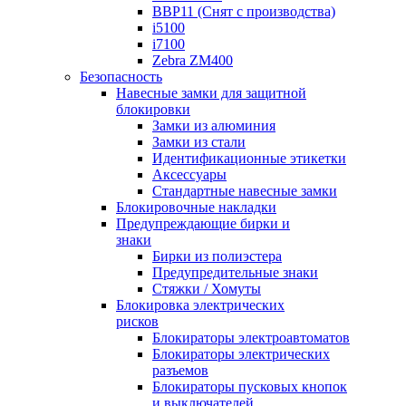
BBP11 (Снят с производства)
i5100
i7100
Zebra ZM400
Безопасность
Навесные замки для защитной
блокировки
Замки из алюминия
Замки из стали
Идентификационные этикетки
Аксессуары
Стандартные навесные замки
Блокировочные накладки
Предупреждающие бирки и
знаки
Бирки из полиэстера
Предупредительные знаки
Стяжки / Хомуты
Блокировка электрических
рисков
Блокираторы электроавтоматов
Блокираторы электрических
разъемов
Блокираторы пусковых кнопок
и выключателей