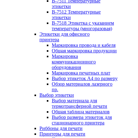
B-7511 Температурные
этикетки
B-7512 Температурные
этикетки
B-7518 Этикетка с указанием
температуры (многоразовая)
Этикетки для офисного
принтера
Маркировка провода и кабеля
Общая маркировка продукции
Маркировка
коммуникационного
оборудования
Маркировка печатных плат
Выбор этикеток А4 по размеру
Обзор материалов лазерного
пр.
Выбор этикетки
Выбор материала для
термотрансферной печати
Общая таблица материалов
Выбор размера этикеток для
стационарного принтера
Риббоны для печати
Принтеры для печати