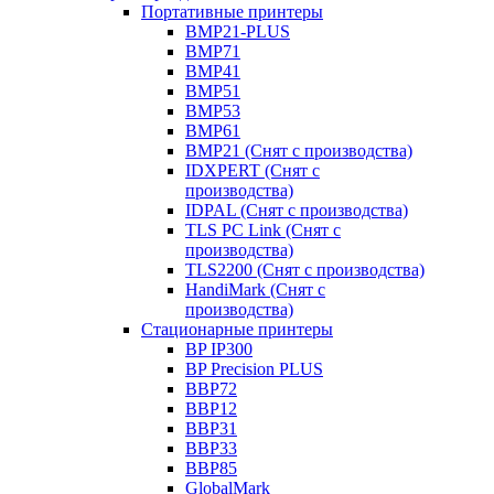
Портативные принтеры
BMP21-PLUS
BMP71
BMP41
BMP51
BMP53
BMP61
BMP21 (Снят с производства)
IDXPERT (Снят с
производства)
IDPAL (Снят с производства)
TLS PC Link (Снят с
производства)
TLS2200 (Снят с производства)
HandiMark (Снят с
производства)
Стационарные принтеры
BP IP300
BP Precision PLUS
BBP72
BBP12
BBP31
BBP33
BBP85
GlobalMark