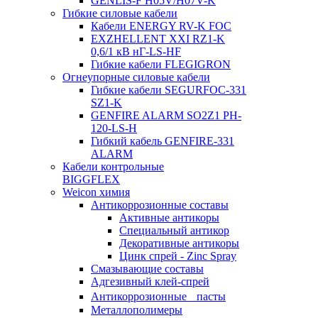
GENLIS-F Н05V/H07V-K
Гибкие силовые кабели
Кабели ENERGY RV-K FOC
EXZHELLENT XXI RZ1-K
0,6/1 кВ нГ-LS-HF
Гибкие кабели FLEGIGRON
Огнеупорные силовые кабели
Гибкие кабели SEGURFOC-331
SZ1-K
GENFIRE ALARM SO2Z1 PH-
120-LS-H
Гибкий кабель GENFIRE-331
ALARM
Кабели контрольные
BIGGFLEX
Weicon химия
Антикоррозионные составы
Активные антикоры
Специальный антикор
Декоративные антикоры
Цинк спрей - Zinc Spray
Смазывающие составы
Адгезивный клей-спрей
Антикоррозионные пасты
Металлополимеры