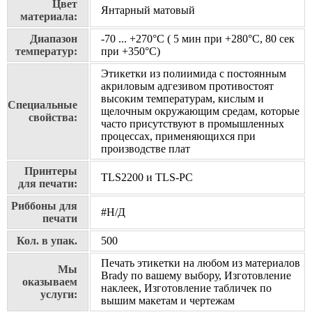
Цвет
Янтарный матовый
материала:
Диапазон
-70 ... +270°С ( 5 мин при +280°С, 80 сек
температур:
при +350°С)
Этикетки из полиимида с постоянным
акриловым адгезивом противостоят
высоким температурам, кислым и
Специальные
щелочным окружающим средам, которые
свойства:
часто присутствуют в промышленных
процессах, применяющихся при
производстве плат
Принтеры
TLS2200 и TLS-PC
для печати:
Риббоны для
#Н/Д
печати
Кол. в упак.
500
Печать этикетки на любом из материалов
Мы
Brady по вашему выбору, Изготовление
оказываем
наклеек, Изготовление табличек по
услуги:
вышим макетам и чертежам