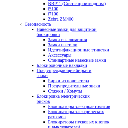
BBP11 (Снят с производства)
i5100
i7100
Zebra ZM400
Безопасность
Навесные замки для защитной
блокировки
Замки из алюминия
Замки из стали
Идентификационные этикетки
Аксессуары
Стандартные навесные замки
Блокировочные накладки
Предупреждающие бирки и
знаки
Бирки из полиэстера
Предупредительные знаки
Стяжки / Хомуты
Блокировка электрических
рисков
Блокираторы электроавтоматов
Блокираторы электрических
разъемов
Блокираторы пусковых кнопок
и выключателей