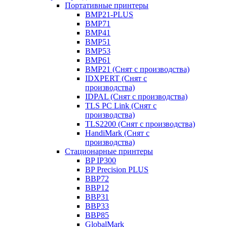
Портативные принтеры
BMP21-PLUS
BMP71
BMP41
BMP51
BMP53
BMP61
BMP21 (Снят с производства)
IDXPERT (Снят с
производства)
IDPAL (Снят с производства)
TLS PC Link (Снят с
производства)
TLS2200 (Снят с производства)
HandiMark (Снят с
производства)
Стационарные принтеры
BP IP300
BP Precision PLUS
BBP72
BBP12
BBP31
BBP33
BBP85
GlobalMark