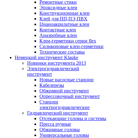
Ремонтные стики
Эпоксидные клеи
Конструкционные клеи
Клей для ПП,ПЭ,ПВХ
Цианоакрилатные клеи
Контактные клеи
Анаэробные клеи
Клеи-герметики серии flex
Силиконовые клеи-герметики
Технические составы
Немецкий инструмент Klauke
Новинки инструмента 2013
Электрогидравлический
инструмент
Новые насосные станции
Кабелерезы
Обжимной инструмент
Опрессовочный инструмент
Станции
электрогидравлические
Гидравлический инструмент
Отсекающие головы и системы
Пресса ручные
Обжимные головы
Универсальные головы