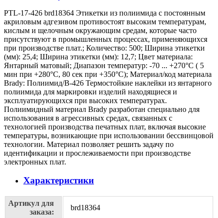
PTL-17-426 brd18364 Этикетки из полиимида с постоянным
акриловым адгезивом противостоят высоким температурам,
кислым и щелочным окружающим средам, которые часто
присутствуют в промышленных процессах, применяющихся
при производстве плат.; Количество: 500; Ширина этикетки
(мм): 25,4; Ширина этикетки (мм): 12,7; Цвет материала:
Янтарный матовый; Диапазон температур: -70 ... +270°С ( 5
мин при +280°С, 80 сек при +350°С); Материал/код материала
Brady: Полиимид/В-426 Термостойкие наклейки из янтарного
полиимида для маркировки изделий находящиеся и
эксплуатирующихся при высоких температурах.
Полиимидный материал Brady разработан специально для
использования в агрессивных средах, связанных с
технологией производства печатных плат, включая высокие
температуры, возникающие при использовании бессвинцовой
технологии. Материал позволяет решить задачу по
идентификации и прослеживаемости при производстве
электронных плат.
Характеристики
Артикул для
brd18364
заказа: