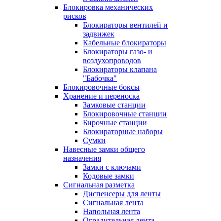
Блокировка механических
рисков
Блокираторы вентилей и
задвижек
Кабельные блокираторы
Блокираторы газо- и
воздухопроводов
Блокираторы клапана
"Бабочка"
Блокировочные боксы
Хранение и переноска
Замковые станции
Блокировочные станции
Бирочные станции
Блокираторные наборы
Сумки
Навесные замки общего
назначения
Замки с ключами
Кодовые замки
Сигнальная разметка
Диспенсеры для ленты
Сигнальная лента
Напольная лента
Оградительная лента