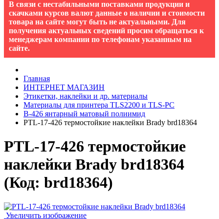
В связи с нестабильными поставками продукции и
скачками курсов валют данные о наличии и стоимости
товара на сайте могут быть не актуальными. Для
получения актуальных сведений просим обращаться к
менеджерам компании по телефонам указанным на
сайте.
Главная
ИНТЕРНЕТ МАГАЗИН
Этикетки, наклейки и др. материалы
Материалы для принтера TLS2200 и TLS-PC
B-426 янтарный матовый полиимид
PTL-17-426 термостойкие наклейки Brady brd18364
PTL-17-426 термостойкие
наклейки Brady brd18364
(Код:
brd18364
)
Увеличить изображение