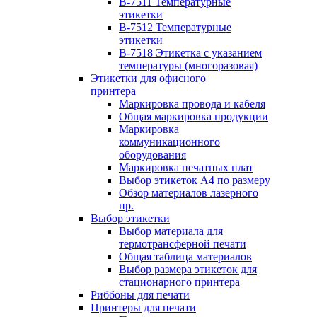
B-7511 Температурные
этикетки
B-7512 Температурные
этикетки
B-7518 Этикетка с указанием
температуры (многоразовая)
Этикетки для офисного
принтера
Маркировка провода и кабеля
Общая маркировка продукции
Маркировка
коммуникационного
оборудования
Маркировка печатных плат
Выбор этикеток А4 по размеру
Обзор материалов лазерного
пр.
Выбор этикетки
Выбор материала для
термотрансферной печати
Общая таблица материалов
Выбор размера этикеток для
стационарного принтера
Риббоны для печати
Принтеры для печати