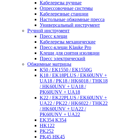
Кабелерезы ручные
Опрессовочные системы
Кабелерезные станции
Настольные обжимные пресса
Универсальный инструмент
Ручной инструмент
Пресс клещи
Кабелерезы механические
Пресс-клещи Klauke Pro
Клещи для снятия изоляции
Пресс электрический
Обжимные матрицы
К50 / ЕК1550 / ЕК1550G
K18 / EK18PLUS / EK60UNV +
UA18 / PK18 / HK6018 / THK18
/ HK60UNV + UA18 /
PK60UNV + UA18
K22 / EK22PLUS / EK60UNV +
UA22 / PK22 / HK6022 / THK22
/ HK60UNV + UA22 /
PK60UNV + UA22
EK354 K354
HK122
PK252
PK45 HK45