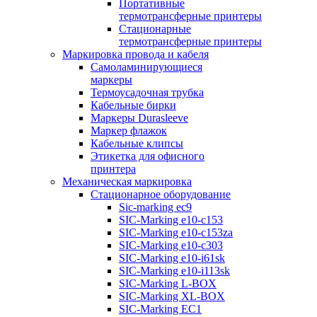
Портативные
термотрансферные принтеры
Стационарные
термотрансферные принтеры
Маркировка провода и кабеля
Самоламинирующиеся
маркеры
Термоусадочная трубка
Кабельные бирки
Маркеры Durasleeve
Маркер флажок
Кабельные клипсы
Этикетка для офисного
принтера
Механическая маркировка
Стационарное оборудование
Sic-marking ec9
SIC-Marking e10-c153
SIC-Marking e10-c153za
SIC-Marking e10-c303
SIC-Marking e10-i61sk
SIC-Marking e10-i113sk
SIC-Marking L-BOX
SIC-Marking XL-BOX
SIC-Marking EC1