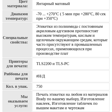
Цвет
Янтарный матовый
материала:
Диапазон
-70 ... +270°С ( 5 мин при +280°С, 80 сек
температур:
при +350°С)
Этикетки из полиимида с постоянным
акриловым адгезивом противостоят
высоким температурам, кислым и
Специальные
щелочным окружающим средам, которые
свойства:
часто присутствуют в промышленных
процессах, применяющихся при
производстве плат
Принтеры
TLS2200 и TLS-PC
для печати:
Риббоны для
#Н/Д
печати
Кол. в упак.
750
Печать этикетки на любом из материалов
Мы
Brady по вашему выбору, Изготовление
оказываем
наклеек, Изготовление табличек по
услуги:
вышим макетам и чертежам