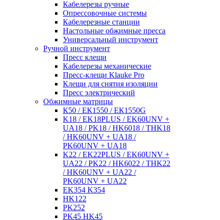
Кабелерезы ручные
Опрессовочные системы
Кабелерезные станции
Настольные обжимные пресса
Универсальный инструмент
Ручной инструмент
Пресс клещи
Кабелерезы механические
Пресс-клещи Klauke Pro
Клещи для снятия изоляции
Пресс электрический
Обжимные матрицы
К50 / ЕК1550 / ЕК1550G
K18 / EK18PLUS / EK60UNV +
UA18 / PK18 / HK6018 / THK18
/ HK60UNV + UA18 /
PK60UNV + UA18
K22 / EK22PLUS / EK60UNV +
UA22 / PK22 / HK6022 / THK22
/ HK60UNV + UA22 /
PK60UNV + UA22
EK354 K354
HK122
PK252
PK45 HK45