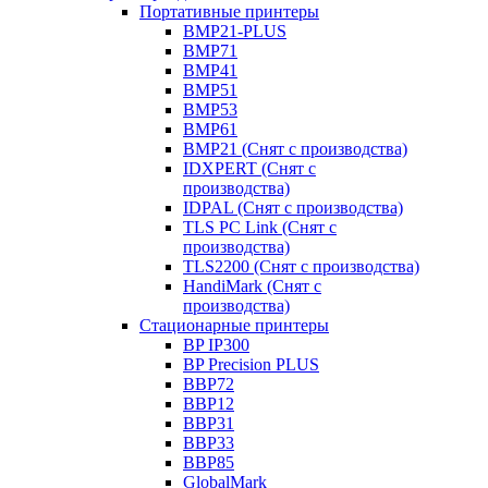
Портативные принтеры
BMP21-PLUS
BMP71
BMP41
BMP51
BMP53
BMP61
BMP21 (Снят с производства)
IDXPERT (Снят с
производства)
IDPAL (Снят с производства)
TLS PC Link (Снят с
производства)
TLS2200 (Снят с производства)
HandiMark (Снят с
производства)
Стационарные принтеры
BP IP300
BP Precision PLUS
BBP72
BBP12
BBP31
BBP33
BBP85
GlobalMark