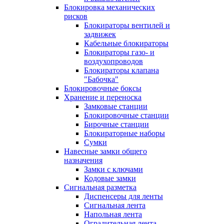
Блокировка механических
рисков
Блокираторы вентилей и
задвижек
Кабельные блокираторы
Блокираторы газо- и
воздухопроводов
Блокираторы клапана
"Бабочка"
Блокировочные боксы
Хранение и переноска
Замковые станции
Блокировочные станции
Бирочные станции
Блокираторные наборы
Сумки
Навесные замки общего
назначения
Замки с ключами
Кодовые замки
Сигнальная разметка
Диспенсеры для ленты
Сигнальная лента
Напольная лента
Оградительная лента