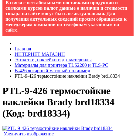
В связи с нестабильными поставками продукции и
скачками курсов валют данные о наличии и стоимости
товара на сайте могут быть не актуальными. Для
получения актуальных сведений просим обращаться к
менеджерам компании по телефонам указанным на
сайте.
Главная
ИНТЕРНЕТ МАГАЗИН
Этикетки, наклейки и др. материалы
Материалы для принтера TLS2200 и TLS-PC
B-426 янтарный матовый полиимид
PTL-9-426 термостойкие наклейки Brady brd18334
PTL-9-426 термостойкие
наклейки Brady brd18334
(Код:
brd18334
)
Увеличить изображение