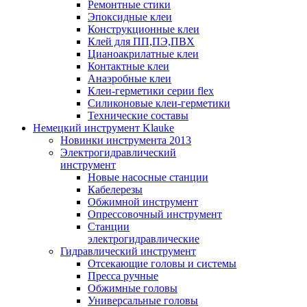
Ремонтные стики
Эпоксидные клеи
Конструкционные клеи
Клей для ПП,ПЭ,ПВХ
Цианоакрилатные клеи
Контактные клеи
Анаэробные клеи
Клеи-герметики серии flex
Силиконовые клеи-герметики
Технические составы
Немецкий инструмент Klauke
Новинки инструмента 2013
Электрогидравлический
инструмент
Новые насосные станции
Кабелерезы
Обжимной инструмент
Опрессовочный инструмент
Станции
электрогидравлические
Гидравлический инструмент
Отсекающие головы и системы
Пресса ручные
Обжимные головы
Универсальные головы