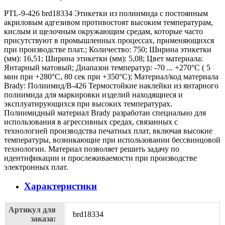
PTL-9-426 brd18334 Этикетки из полиимида с постоянным
акриловым адгезивом противостоят высоким температурам,
кислым и щелочным окружающим средам, которые часто
присутствуют в промышленных процессах, применяющихся
при производстве плат.; Количество: 750; Ширина этикетки
(мм): 16,51; Ширина этикетки (мм): 5,08; Цвет материала:
Янтарный матовый; Диапазон температур: -70 ... +270°С ( 5
мин при +280°С, 80 сек при +350°С); Материал/код материала
Brady: Полиимид/В-426 Термостойкие наклейки из янтарного
полиимида для маркировки изделий находящиеся и
эксплуатирующихся при высоких температурах.
Полиимидный материал Brady разработан специально для
использования в агрессивных средах, связанных с
технологией производства печатных плат, включая высокие
температуры, возникающие при использовании бессвинцовой
технологии. Материал позволяет решить задачу по
идентификации и прослеживаемости при производстве
электронных плат.
Характеристики
Артикул для
brd18334
заказа: