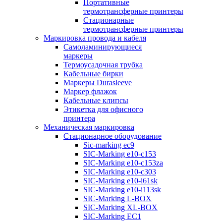
Портативные
термотрансферные принтеры
Стационарные
термотрансферные принтеры
Маркировка провода и кабеля
Самоламинирующиеся
маркеры
Термоусадочная трубка
Кабельные бирки
Маркеры Durasleeve
Маркер флажок
Кабельные клипсы
Этикетка для офисного
принтера
Механическая маркировка
Стационарное оборудование
Sic-marking ec9
SIC-Marking e10-c153
SIC-Marking e10-c153za
SIC-Marking e10-c303
SIC-Marking e10-i61sk
SIC-Marking e10-i113sk
SIC-Marking L-BOX
SIC-Marking XL-BOX
SIC-Marking EC1