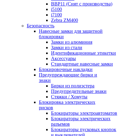
BBP11 (Снят с производства)
i5100
i7100
Zebra ZM400
Безопасность
Навесные замки для защитной
блокировки
Замки из алюминия
Замки из стали
Идентификационные этикетки
Аксессуары
Стандартные навесные замки
Блокировочные накладки
Предупреждающие бирки и
знаки
Бирки из полиэстера
Предупредительные знаки
Стяжки / Хомуты
Блокировка электрических
рисков
Блокираторы электроавтоматов
Блокираторы электрических
разъемов
Блокираторы пусковых кнопок
и выключателей