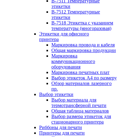
B-7511 Температурные
этикетки
B-7512 Температурные
этикетки
B-7518 Этикетка с указанием
температуры (многоразовая)
Этикетки для офисного
принтера
Маркировка провода и кабеля
Общая маркировка продукции
Маркировка
коммуникационного
оборудования
Маркировка печатных плат
Выбор этикеток А4 по размеру
Обзор материалов лазерного
пр.
Выбор этикетки
Выбор материала для
термотрансферной печати
Общая таблица материалов
Выбор размера этикеток для
стационарного принтера
Риббоны для печати
Принтеры для печати