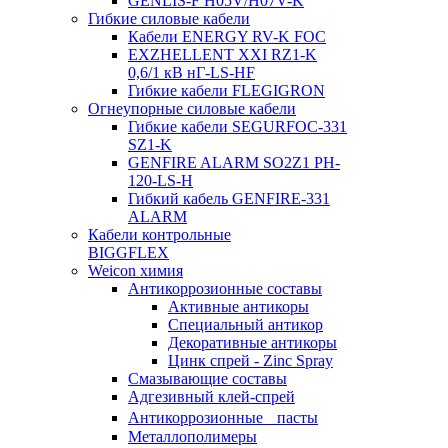
GENLIS-F Н05V/H07V-K
Гибкие силовые кабели
Кабели ENERGY RV-K FOC
EXZHELLENT XXI RZ1-K
0,6/1 кВ нГ-LS-HF
Гибкие кабели FLEGIGRON
Огнеупорные силовые кабели
Гибкие кабели SEGURFOC-331
SZ1-K
GENFIRE ALARM SO2Z1 PH-
120-LS-H
Гибкий кабель GENFIRE-331
ALARM
Кабели контрольные
BIGGFLEX
Weicon химия
Антикоррозионные составы
Активные антикоры
Специальный антикор
Декоративные антикоры
Цинк спрей - Zinc Spray
Смазывающие составы
Адгезивный клей-спрей
Антикоррозионные пасты
Металлополимеры