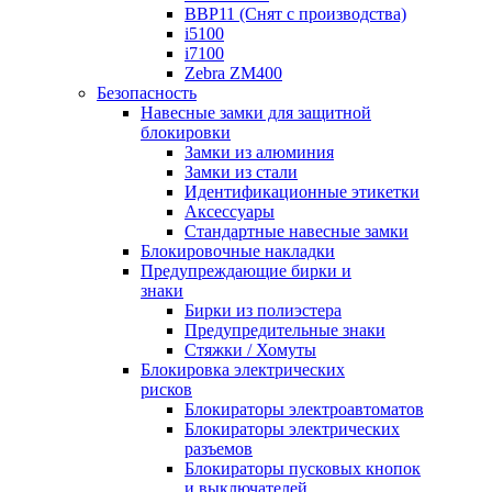
BBP11 (Снят с производства)
i5100
i7100
Zebra ZM400
Безопасность
Навесные замки для защитной
блокировки
Замки из алюминия
Замки из стали
Идентификационные этикетки
Аксессуары
Стандартные навесные замки
Блокировочные накладки
Предупреждающие бирки и
знаки
Бирки из полиэстера
Предупредительные знаки
Стяжки / Хомуты
Блокировка электрических
рисков
Блокираторы электроавтоматов
Блокираторы электрических
разъемов
Блокираторы пусковых кнопок
и выключателей