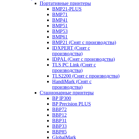
Портативные принтеры
BMP21-PLUS
BMP71
BMP41
BMP51
BMP53
BMP61
BMP21 (Снят с производства)
IDXPERT (Снят с
производства)
IDPAL (Снят с производства)
TLS PC Link (Снят с
производства)
TLS2200 (Снят с производства)
HandiMark (Снят с
производства)
Стационарные принтеры
BP IP300
BP Precision PLUS
BBP72
BBP12
BBP31
BBP33
BBP85
GlobalMark