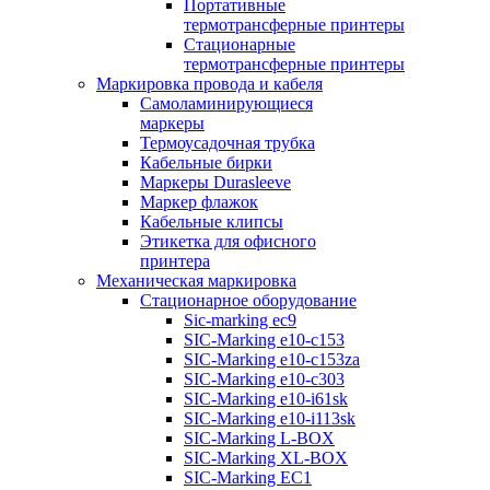
Портативные
термотрансферные принтеры
Стационарные
термотрансферные принтеры
Маркировка провода и кабеля
Самоламинирующиеся
маркеры
Термоусадочная трубка
Кабельные бирки
Маркеры Durasleeve
Маркер флажок
Кабельные клипсы
Этикетка для офисного
принтера
Механическая маркировка
Стационарное оборудование
Sic-marking ec9
SIC-Marking e10-c153
SIC-Marking e10-c153za
SIC-Marking e10-c303
SIC-Marking e10-i61sk
SIC-Marking e10-i113sk
SIC-Marking L-BOX
SIC-Marking XL-BOX
SIC-Marking EC1