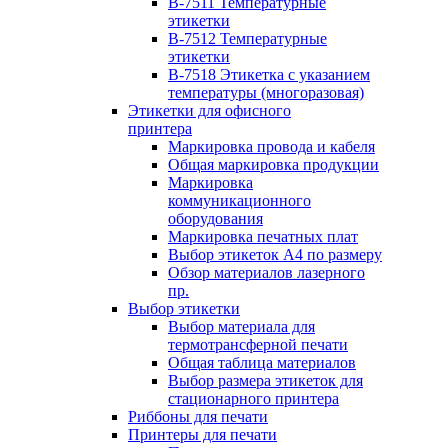
B-7511 Температурные
этикетки
B-7512 Температурные
этикетки
B-7518 Этикетка с указанием
температуры (многоразовая)
Этикетки для офисного
принтера
Маркировка провода и кабеля
Общая маркировка продукции
Маркировка
коммуникационного
оборудования
Маркировка печатных плат
Выбор этикеток А4 по размеру
Обзор материалов лазерного
пр.
Выбор этикетки
Выбор материала для
термотрансферной печати
Общая таблица материалов
Выбор размера этикеток для
стационарного принтера
Риббоны для печати
Принтеры для печати