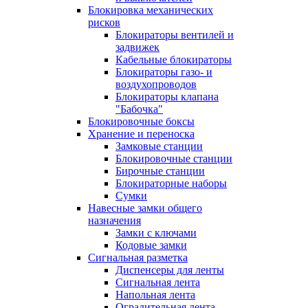
Блокировка механических
рисков
Блокираторы вентилей и
задвижек
Кабельные блокираторы
Блокираторы газо- и
воздухопроводов
Блокираторы клапана
"Бабочка"
Блокировочные боксы
Хранение и переноска
Замковые станции
Блокировочные станции
Бирочные станции
Блокираторные наборы
Сумки
Навесные замки общего
назначения
Замки с ключами
Кодовые замки
Сигнальная разметка
Диспенсеры для ленты
Сигнальная лента
Напольная лента
Оградительная лента