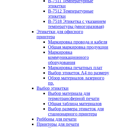
B-7511 Температурные
этикетки
B-7512 Температурные
этикетки
B-7518 Этикетка с указанием
температуры (многоразовая)
Этикетки для офисного
принтера
Маркировка провода и кабеля
Общая маркировка продукции
Маркировка
коммуникационного
оборудования
Маркировка печатных плат
Выбор этикеток А4 по размеру
Обзор материалов лазерного
пр.
Выбор этикетки
Выбор материала для
термотрансферной печати
Общая таблица материалов
Выбор размера этикеток для
стационарного принтера
Риббоны для печати
Принтеры для печати