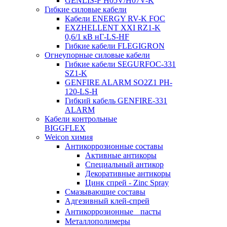
GENLIS-F Н05V/H07V-K
Гибкие силовые кабели
Кабели ENERGY RV-K FOC
EXZHELLENT XXI RZ1-K
0,6/1 кВ нГ-LS-HF
Гибкие кабели FLEGIGRON
Огнеупорные силовые кабели
Гибкие кабели SEGURFOC-331
SZ1-K
GENFIRE ALARM SO2Z1 PH-
120-LS-H
Гибкий кабель GENFIRE-331
ALARM
Кабели контрольные
BIGGFLEX
Weicon химия
Антикоррозионные составы
Активные антикоры
Специальный антикор
Декоративные антикоры
Цинк спрей - Zinc Spray
Смазывающие составы
Адгезивный клей-спрей
Антикоррозионные пасты
Металлополимеры