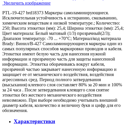
Увеличить изображение
PTL-19-427 brd18373 Маркеры самоламинирующиеся.
Исключительная устойчивость к истиранию, смазыванию,
химическим веществам и низкой температуре.; Количество:
250; Высота этикетки (мм): 25,4; Ширина этикетки (мм): 25,4;
Цвет материала: Белый матовый (1/3) прозрачный(2/3);
Диапазон температур: -70 ... +70°С; Материал/код материала
Brady: Винил/В-427 Самоламинирующиеся маркеры один из
самых популярных способов маркировки проводов и кабеля.
Этикетки имеют белую часть для нанесения нужной
информации и прозрачную часть для защиты нанесенной
информации. Этикетка оборачиваясь вокруг кабеля,
прозрачной частью закрывает нанесенную информацию и
защищает ее от механического воздействия, воздействия
агрессивных сред. Период полного затвердевания
(высыхания) клеевого слоя составляет 80% за 20 мин и 100%
за 24 часа . После затвердевания клеящего слоя снятие
этикетки без жесткого механического воздействия
невозможно. При выборе необходимо учитывать внешний
диаметр кабеля, количество и величину букв и цифр для его
обозначения.
Характеристики