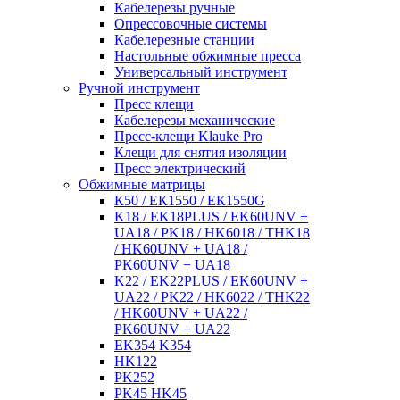
Кабелерезы ручные
Опрессовочные системы
Кабелерезные станции
Настольные обжимные пресса
Универсальный инструмент
Ручной инструмент
Пресс клещи
Кабелерезы механические
Пресс-клещи Klauke Pro
Клещи для снятия изоляции
Пресс электрический
Обжимные матрицы
К50 / ЕК1550 / ЕК1550G
K18 / EK18PLUS / EK60UNV +
UA18 / PK18 / HK6018 / THK18
/ HK60UNV + UA18 /
PK60UNV + UA18
K22 / EK22PLUS / EK60UNV +
UA22 / PK22 / HK6022 / THK22
/ HK60UNV + UA22 /
PK60UNV + UA22
EK354 K354
HK122
PK252
PK45 HK45