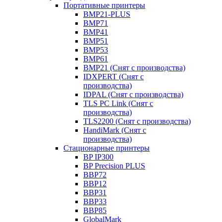
Портативные принтеры
BMP21-PLUS
BMP71
BMP41
BMP51
BMP53
BMP61
BMP21 (Снят с производства)
IDXPERT (Снят с
производства)
IDPAL (Снят с производства)
TLS PC Link (Снят с
производства)
TLS2200 (Снят с производства)
HandiMark (Снят с
производства)
Стационарные принтеры
BP IP300
BP Precision PLUS
BBP72
BBP12
BBP31
BBP33
BBP85
GlobalMark