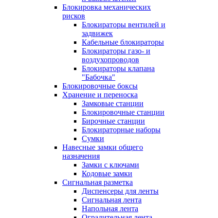
Блокировка механических
рисков
Блокираторы вентилей и
задвижек
Кабельные блокираторы
Блокираторы газо- и
воздухопроводов
Блокираторы клапана
"Бабочка"
Блокировочные боксы
Хранение и переноска
Замковые станции
Блокировочные станции
Бирочные станции
Блокираторные наборы
Сумки
Навесные замки общего
назначения
Замки с ключами
Кодовые замки
Сигнальная разметка
Диспенсеры для ленты
Сигнальная лента
Напольная лента
Оградительная лента