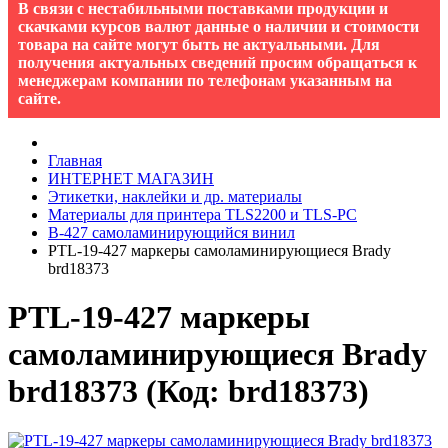
В связи с нестабильными поставками продукции и
скачками курсов валют данные о наличии и стоимости
товара на сайте могут быть не актуальными. Для
получения актуальных сведений просим обращаться к
менеджерам компании по телефонам указанным на
сайте.
Главная
ИНТЕРНЕТ МАГАЗИН
Этикетки, наклейки и др. материалы
Материалы для принтера TLS2200 и TLS-PC
B-427 cамоламинирующийся винил
PTL-19-427 маркеры самоламинирующиеся Brady
brd18373
PTL-19-427 маркеры
самоламинирующиеся Brady
brd18373
(Код:
brd18373
)