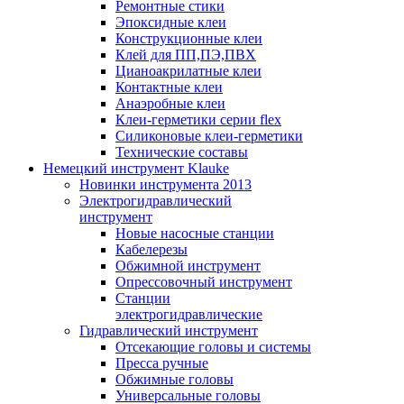
Ремонтные стики
Эпоксидные клеи
Конструкционные клеи
Клей для ПП,ПЭ,ПВХ
Цианоакрилатные клеи
Контактные клеи
Анаэробные клеи
Клеи-герметики серии flex
Силиконовые клеи-герметики
Технические составы
Немецкий инструмент Klauke
Новинки инструмента 2013
Электрогидравлический
инструмент
Новые насосные станции
Кабелерезы
Обжимной инструмент
Опрессовочный инструмент
Станции
электрогидравлические
Гидравлический инструмент
Отсекающие головы и системы
Пресса ручные
Обжимные головы
Универсальные головы