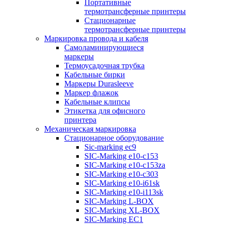
Портативные
термотрансферные принтеры
Стационарные
термотрансферные принтеры
Маркировка провода и кабеля
Самоламинирующиеся
маркеры
Термоусадочная трубка
Кабельные бирки
Маркеры Durasleeve
Маркер флажок
Кабельные клипсы
Этикетка для офисного
принтера
Механическая маркировка
Стационарное оборудование
Sic-marking ec9
SIC-Marking e10-c153
SIC-Marking e10-c153za
SIC-Marking e10-c303
SIC-Marking e10-i61sk
SIC-Marking e10-i113sk
SIC-Marking L-BOX
SIC-Marking XL-BOX
SIC-Marking EC1