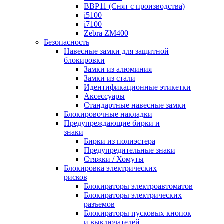
BBP11 (Снят с производства)
i5100
i7100
Zebra ZM400
Безопасность
Навесные замки для защитной
блокировки
Замки из алюминия
Замки из стали
Идентификационные этикетки
Аксессуары
Стандартные навесные замки
Блокировочные накладки
Предупреждающие бирки и
знаки
Бирки из полиэстера
Предупредительные знаки
Стяжки / Хомуты
Блокировка электрических
рисков
Блокираторы электроавтоматов
Блокираторы электрических
разъемов
Блокираторы пусковых кнопок
и выключателей