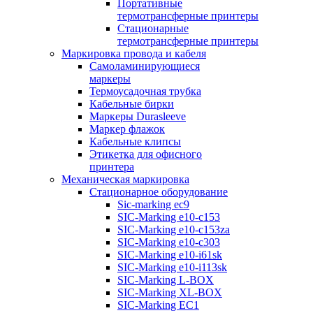
Портативные
термотрансферные принтеры
Стационарные
термотрансферные принтеры
Маркировка провода и кабеля
Самоламинирующиеся
маркеры
Термоусадочная трубка
Кабельные бирки
Маркеры Durasleeve
Маркер флажок
Кабельные клипсы
Этикетка для офисного
принтера
Механическая маркировка
Стационарное оборудование
Sic-marking ec9
SIC-Marking e10-c153
SIC-Marking e10-c153za
SIC-Marking e10-c303
SIC-Marking e10-i61sk
SIC-Marking e10-i113sk
SIC-Marking L-BOX
SIC-Marking XL-BOX
SIC-Marking EC1