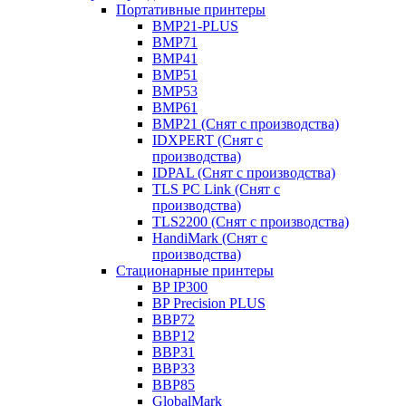
Портативные принтеры
BMP21-PLUS
BMP71
BMP41
BMP51
BMP53
BMP61
BMP21 (Снят с производства)
IDXPERT (Снят с
производства)
IDPAL (Снят с производства)
TLS PC Link (Снят с
производства)
TLS2200 (Снят с производства)
HandiMark (Снят с
производства)
Стационарные принтеры
BP IP300
BP Precision PLUS
BBP72
BBP12
BBP31
BBP33
BBP85
GlobalMark