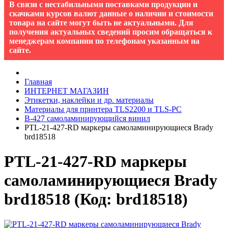
В связи с нестабильными поставками продукции и
скачками курсов валют данные о наличии и стоимости
товара на сайте могут быть не актуальными. Для
получения актуальных сведений просим обращаться к
менеджерам компании по телефонам указанным на
сайте.
Главная
ИНТЕРНЕТ МАГАЗИН
Этикетки, наклейки и др. материалы
Материалы для принтера TLS2200 и TLS-PC
B-427 cамоламинирующийся винил
PTL-21-427-RD маркеры самоламинирующиеся Brady
brd18518
PTL-21-427-RD маркеры
самоламинирующиеся Brady
brd18518
(Код:
brd18518
)