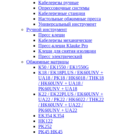
Кабелерезы ручные
Опрессовочные системы
Кабелерезные станции
Настольные обжимные пресса
Универсальный инструмент
Ручной инструмент
Пресс клещи
Кабелерезы механические
Пресс-клещи Klauke Pro
Клещи для снятия изоляции
Пресс электрический
Обжимные матрицы
К50 / ЕК1550 / ЕК1550G
K18 / EK18PLUS / EK60UNV +
UA18 / PK18 / HK6018 / THK18
/ HK60UNV + UA18 /
PK60UNV + UA18
K22 / EK22PLUS / EK60UNV +
UA22 / PK22 / HK6022 / THK22
/ HK60UNV + UA22 /
PK60UNV + UA22
EK354 K354
HK122
PK252
PK45 HK45