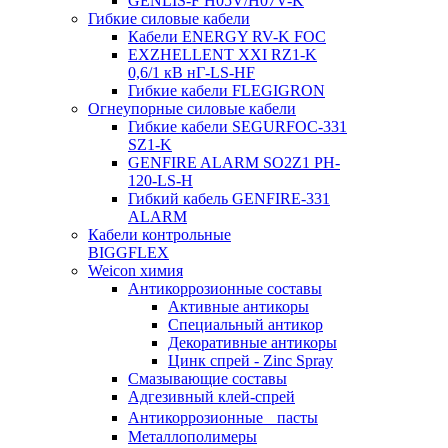
GENLIS-F Н05V/H07V-K
Гибкие силовые кабели
Кабели ENERGY RV-K FOC
EXZHELLENT XXI RZ1-K
0,6/1 кВ нГ-LS-HF
Гибкие кабели FLEGIGRON
Огнеупорные силовые кабели
Гибкие кабели SEGURFOC-331
SZ1-K
GENFIRE ALARM SO2Z1 PH-
120-LS-H
Гибкий кабель GENFIRE-331
ALARM
Кабели контрольные
BIGGFLEX
Weicon химия
Антикоррозионные составы
Активные антикоры
Специальный антикор
Декоративные антикоры
Цинк спрей - Zinc Spray
Смазывающие составы
Адгезивный клей-спрей
Антикоррозионные пасты
Металлополимеры