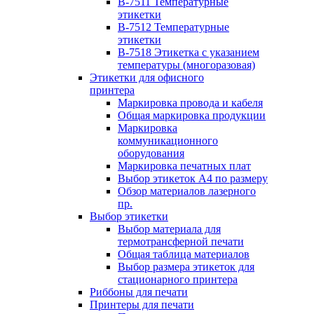
B-7511 Температурные
этикетки
B-7512 Температурные
этикетки
B-7518 Этикетка с указанием
температуры (многоразовая)
Этикетки для офисного
принтера
Маркировка провода и кабеля
Общая маркировка продукции
Маркировка
коммуникационного
оборудования
Маркировка печатных плат
Выбор этикеток А4 по размеру
Обзор материалов лазерного
пр.
Выбор этикетки
Выбор материала для
термотрансферной печати
Общая таблица материалов
Выбор размера этикеток для
стационарного принтера
Риббоны для печати
Принтеры для печати