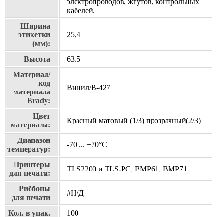
электропроводов, жгутов, контрольных
кабелей.
Ширина
этикетки
25,4
(мм):
Высота
63,5
Материал/
код
Винил/В-427
материала
Brady:
Цвет
Красный матовый (1/3) прозрачный(2/3)
материала:
Диапазон
-70 ... +70°С
температур:
Принтеры
TLS2200 и TLS-PC, BMP61, BMP71
для печати:
Риббоны
#Н/Д
для печати
Кол. в упак.
100