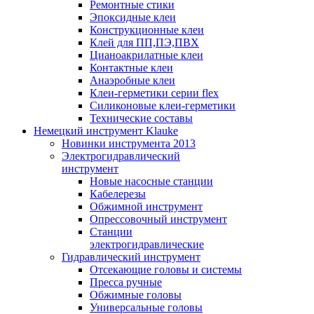
Ремонтные стики
Эпоксидные клеи
Конструкционные клеи
Клей для ПП,ПЭ,ПВХ
Цианоакрилатные клеи
Контактные клеи
Анаэробные клеи
Клеи-герметики серии flex
Силиконовые клеи-герметики
Технические составы
Немецкий инструмент Klauke
Новинки инструмента 2013
Электрогидравлический
инструмент
Новые насосные станции
Кабелерезы
Обжимной инструмент
Опрессовочный инструмент
Станции
электрогидравлические
Гидравлический инструмент
Отсекающие головы и системы
Пресса ручные
Обжимные головы
Универсальные головы