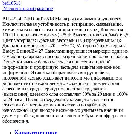
Увеличить изображение
PTL-21-427-RD brd18518 Маркеры самоламинирующиеся.
Исключительная устойчивость к истиранию, смазыванию,
химическим веществам и низкой температуре.; Количество:
100; Ширина этикетки (мм): 25,4; Высота этикетки (мм): 63,5;
Цвет материала: Красный матовый (1/3) прозрачный(2/3);
Диапазон температур: -70 ... +70°С; Материал/код материала
Brady: Винил/В-427 Самоламинирующиеся маркеры один из
самых популярных способов маркировки проводов и кабеля.
Этикетки имеют белую часть для нанесения нужной
информации и прозрачную часть для защиты нанесенной
информации. Этикетка оборачиваясь вокруг кабеля,
прозрачной частью закрывает нанесенную информацию и
защищает ее от механического воздействия, воздействия
агрессивных сред. Период полного затвердевания
(высыхания) клеевого слоя составляет 80% за 20 мин и 100%
за 24 часа . После затвердевания клеящего слоя снятие
этикетки без жесткого механического воздействия
невозможно. При выборе необходимо учитывать внешний
диаметр кабеля, количество и величину букв и цифр для его
обозначения.
Характеристики