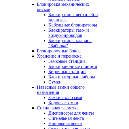
Блокировка механических
рисков
Блокираторы вентилей и
задвижек
Кабельные блокираторы
Блокираторы газо- и
воздухопроводов
Блокираторы клапана
"Бабочка"
Блокировочные боксы
Хранение и переноска
Замковые станции
Блокировочные станции
Бирочные станции
Блокираторные наборы
Сумки
Навесные замки общего
назначения
Замки с ключами
Кодовые замки
Сигнальная разметка
Диспенсеры для ленты
Сигнальная лента
Напольная лента
Оградительная лента