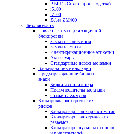
BBP11 (Снят с производства)
i5100
i7100
Zebra ZM400
Безопасность
Навесные замки для защитной
блокировки
Замки из алюминия
Замки из стали
Идентификационные этикетки
Аксессуары
Стандартные навесные замки
Блокировочные накладки
Предупреждающие бирки и
знаки
Бирки из полиэстера
Предупредительные знаки
Стяжки / Хомуты
Блокировка электрических
рисков
Блокираторы электроавтоматов
Блокираторы электрических
разъемов
Блокираторы пусковых кнопок
и выключателей