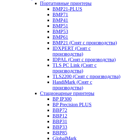
Портативные принтеры
BMP21-PLUS
BMP71
BMP41
BMP51
BMP53
BMP61
BMP21 (Снят с производства)
IDXPERT (Снят с
производства)
IDPAL (Снят с производства)
TLS PC Link (Снят с
производства)
TLS2200 (Снят с производства)
HandiMark (Снят с
производства)
Стационарные принтеры
BP IP300
BP Precision PLUS
BBP72
BBP12
BBP31
BBP33
BBP85
GlobalMark