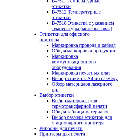
B-7511 Температурные
этикетки
B-7512 Температурные
этикетки
B-7518 Этикетка с указанием
температуры (многоразовая)
Этикетки для офисного
принтера
Маркировка провода и кабеля
Общая маркировка продукции
Маркировка
коммуникационного
оборудования
Маркировка печатных плат
Выбор этикеток А4 по размеру
Обзор материалов лазерного
пр.
Выбор этикетки
Выбор материала для
термотрансферной печати
Общая таблица материалов
Выбор размера этикеток для
стационарного принтера
Риббоны для печати
Принтеры для печати