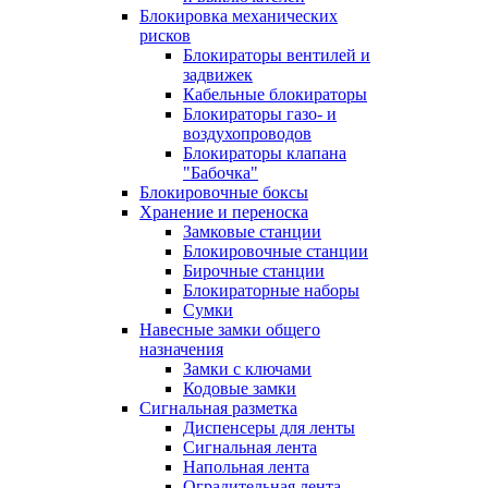
Блокировка механических
рисков
Блокираторы вентилей и
задвижек
Кабельные блокираторы
Блокираторы газо- и
воздухопроводов
Блокираторы клапана
"Бабочка"
Блокировочные боксы
Хранение и переноска
Замковые станции
Блокировочные станции
Бирочные станции
Блокираторные наборы
Сумки
Навесные замки общего
назначения
Замки с ключами
Кодовые замки
Сигнальная разметка
Диспенсеры для ленты
Сигнальная лента
Напольная лента
Оградительная лента