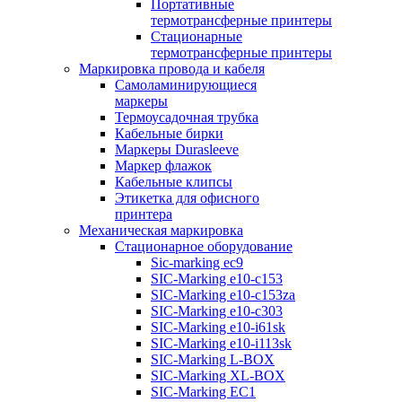
Портативные
термотрансферные принтеры
Стационарные
термотрансферные принтеры
Маркировка провода и кабеля
Самоламинирующиеся
маркеры
Термоусадочная трубка
Кабельные бирки
Маркеры Durasleeve
Маркер флажок
Кабельные клипсы
Этикетка для офисного
принтера
Механическая маркировка
Стационарное оборудование
Sic-marking ec9
SIC-Marking e10-c153
SIC-Marking e10-c153za
SIC-Marking e10-c303
SIC-Marking e10-i61sk
SIC-Marking e10-i113sk
SIC-Marking L-BOX
SIC-Marking XL-BOX
SIC-Marking EC1