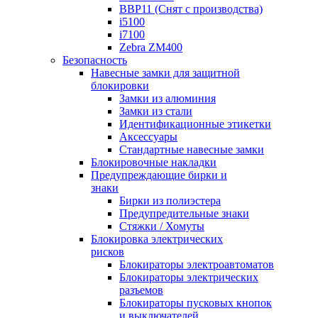
BBP11 (Снят с производства)
i5100
i7100
Zebra ZM400
Безопасность
Навесные замки для защитной
блокировки
Замки из алюминия
Замки из стали
Идентификационные этикетки
Аксессуары
Стандартные навесные замки
Блокировочные накладки
Предупреждающие бирки и
знаки
Бирки из полиэстера
Предупредительные знаки
Стяжки / Хомуты
Блокировка электрических
рисков
Блокираторы электроавтоматов
Блокираторы электрических
разъемов
Блокираторы пусковых кнопок
и выключателей