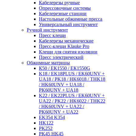
Кабелерезы ручные
Опрессовочные системы
Кабелерезные станции
Настольные обжимные пресса
Универсальный инструмент
Ручной инструмент
Пресс клещи
Кабелерезы механические
Пресс-клещи Klauke Pro
Клещи для снятия изоляции
Пресс электрический
Обжимные матрицы
К50 / ЕК1550 / ЕК1550G
K18 / EK18PLUS / EK60UNV +
UA18 / PK18 / HK6018 / THK18
/ HK60UNV + UA18 /
PK60UNV + UA18
K22 / EK22PLUS / EK60UNV +
UA22 / PK22 / HK6022 / THK22
/ HK60UNV + UA22 /
PK60UNV + UA22
EK354 K354
HK122
PK252
PK45 HK45