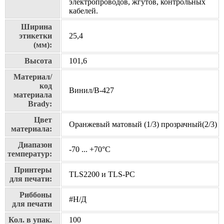
электропроводов, жгутов, контрольных
кабелей.
Ширина
этикетки
25,4
(мм):
Высота
101,6
Материал/
код
Винил/В-427
материала
Brady:
Цвет
Оранжевый матовый (1/3) прозрачный(2/3)
материала:
Диапазон
-70 ... +70°С
температур:
Принтеры
TLS2200 и TLS-PC
для печати:
Риббоны
#Н/Д
для печати
Кол. в упак.
100