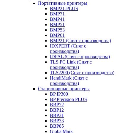
Портативные принтеры
BMP21-PLUS
BMP71
BMP41
BMP51
BMP53
BMP61
BMP21 (Снят с производства)
IDXPERT (Снят с
производства)
IDPAL (Снят с производства)
TLS PC Link (Снят с
производства)
TLS2200 (Снят с производства)
HandiMark (Снят с
производства)
Стационарные принтеры
BP IP300
BP Precision PLUS
BBP72
BBP12
BBP31
BBP33
BBP85
GlobalMark