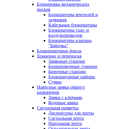
Блокировка механических
рисков
Блокираторы вентилей и
задвижек
Кабельные блокираторы
Блокираторы газо- и
воздухопроводов
Блокираторы клапана
"Бабочка"
Блокировочные боксы
Хранение и переноска
Замковые станции
Блокировочные станции
Бирочные станции
Блокираторные наборы
Сумки
Навесные замки общего
назначения
Замки с ключами
Кодовые замки
Сигнальная разметка
Диспенсеры для ленты
Сигнальная лента
Напольная лента
Оградительная лента