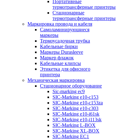
Портативные
термотрансферные принтеры
Стационарные
термотрансферные принтеры
Маркировка провода и кабеля
Самоламинирующиеся
маркеры
Термоусадочная трубка
Кабельные бирки
Маркеры Durasleeve
Маркер флажок
Кабельные клипсы
Этикетка для офисного
принтера
Механическая маркировка
Стационарное оборудование
Sic-marking ec9
SIC-Marking e10-c153
SIC-Marking e10-c153za
SIC-Marking e10-c303
SIC-Marking e10-i61sk
SIC-Marking e10-i113sk
SIC-Marking L-BOX
SIC-Marking XL-BOX
SIC-Marking EC1