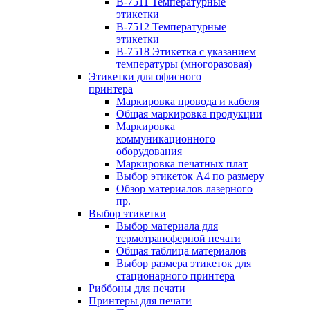
B-7511 Температурные
этикетки
B-7512 Температурные
этикетки
B-7518 Этикетка с указанием
температуры (многоразовая)
Этикетки для офисного
принтера
Маркировка провода и кабеля
Общая маркировка продукции
Маркировка
коммуникационного
оборудования
Маркировка печатных плат
Выбор этикеток А4 по размеру
Обзор материалов лазерного
пр.
Выбор этикетки
Выбор материала для
термотрансферной печати
Общая таблица материалов
Выбор размера этикеток для
стационарного принтера
Риббоны для печати
Принтеры для печати