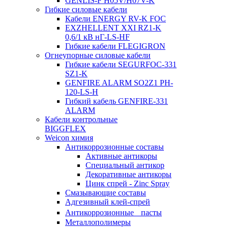
GENLIS-F Н05V/H07V-K
Гибкие силовые кабели
Кабели ENERGY RV-K FOC
EXZHELLENT XXI RZ1-K
0,6/1 кВ нГ-LS-HF
Гибкие кабели FLEGIGRON
Огнеупорные силовые кабели
Гибкие кабели SEGURFOC-331
SZ1-K
GENFIRE ALARM SO2Z1 PH-
120-LS-H
Гибкий кабель GENFIRE-331
ALARM
Кабели контрольные
BIGGFLEX
Weicon химия
Антикоррозионные составы
Активные антикоры
Специальный антикор
Декоративные антикоры
Цинк спрей - Zinc Spray
Смазывающие составы
Адгезивный клей-спрей
Антикоррозионные пасты
Металлополимеры