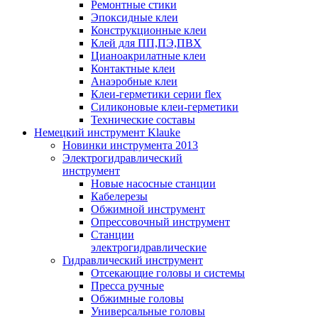
Ремонтные стики
Эпоксидные клеи
Конструкционные клеи
Клей для ПП,ПЭ,ПВХ
Цианоакрилатные клеи
Контактные клеи
Анаэробные клеи
Клеи-герметики серии flex
Силиконовые клеи-герметики
Технические составы
Немецкий инструмент Klauke
Новинки инструмента 2013
Электрогидравлический
инструмент
Новые насосные станции
Кабелерезы
Обжимной инструмент
Опрессовочный инструмент
Станции
электрогидравлические
Гидравлический инструмент
Отсекающие головы и системы
Пресса ручные
Обжимные головы
Универсальные головы