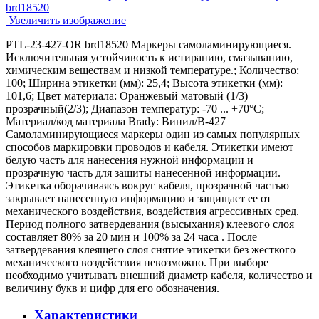
Увеличить изображение
PTL-23-427-OR brd18520 Маркеры самоламинирующиеся.
Исключительная устойчивость к истиранию, смазыванию,
химическим веществам и низкой температуре.; Количество:
100; Ширина этикетки (мм): 25,4; Высота этикетки (мм):
101,6; Цвет материала: Оранжевый матовый (1/3)
прозрачный(2/3); Диапазон температур: -70 ... +70°С;
Материал/код материала Brady: Винил/В-427
Самоламинирующиеся маркеры один из самых популярных
способов маркировки проводов и кабеля. Этикетки имеют
белую часть для нанесения нужной информации и
прозрачную часть для защиты нанесенной информации.
Этикетка оборачиваясь вокруг кабеля, прозрачной частью
закрывает нанесенную информацию и защищает ее от
механического воздействия, воздействия агрессивных сред.
Период полного затвердевания (высыхания) клеевого слоя
составляет 80% за 20 мин и 100% за 24 часа . После
затвердевания клеящего слоя снятие этикетки без жесткого
механического воздействия невозможно. При выборе
необходимо учитывать внешний диаметр кабеля, количество и
величину букв и цифр для его обозначения.
Характеристики