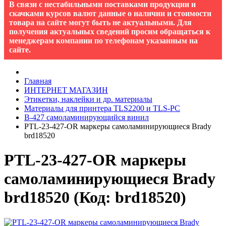
В связи с нестабильными поставками продукции и
скачками курсов валют данные о наличии и стоимости
товара на сайте могут быть не актуальными. Для
получения актуальных сведений просим обращаться к
менеджерам компании по телефонам указанным на
сайте.
Главная
ИНТЕРНЕТ МАГАЗИН
Этикетки, наклейки и др. материалы
Материалы для принтера TLS2200 и TLS-PC
B-427 cамоламинирующийся винил
PTL-23-427-OR маркеры самоламинирующиеся Brady
brd18520
PTL-23-427-OR маркеры
самоламинирующиеся Brady
brd18520
(Код:
brd18520
)