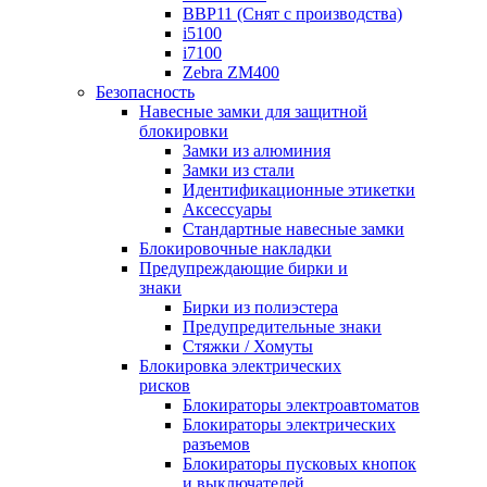
BBP11 (Снят с производства)
i5100
i7100
Zebra ZM400
Безопасность
Навесные замки для защитной
блокировки
Замки из алюминия
Замки из стали
Идентификационные этикетки
Аксессуары
Стандартные навесные замки
Блокировочные накладки
Предупреждающие бирки и
знаки
Бирки из полиэстера
Предупредительные знаки
Стяжки / Хомуты
Блокировка электрических
рисков
Блокираторы электроавтоматов
Блокираторы электрических
разъемов
Блокираторы пусковых кнопок
и выключателей