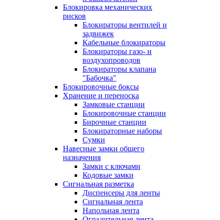
Блокировка механических
рисков
Блокираторы вентилей и
задвижек
Кабельные блокираторы
Блокираторы газо- и
воздухопроводов
Блокираторы клапана
"Бабочка"
Блокировочные боксы
Хранение и переноска
Замковые станции
Блокировочные станции
Бирочные станции
Блокираторные наборы
Сумки
Навесные замки общего
назначения
Замки с ключами
Кодовые замки
Сигнальная разметка
Диспенсеры для ленты
Сигнальная лента
Напольная лента
Оградительная лента