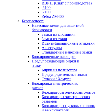
BBP11 (Снят с производства)
i5100
i7100
Zebra ZM400
Безопасность
Навесные замки для защитной
блокировки
Замки из алюминия
Замки из стали
Идентификационные этикетки
Аксессуары
Стандартные навесные замки
Блокировочные накладки
Предупреждающие бирки и
знаки
Бирки из полиэстера
Предупредительные знаки
Стяжки / Хомуты
Блокировка электрических
рисков
Блокираторы электроавтоматов
Блокираторы электрических
разъемов
Блокираторы пусковых кнопок
и выключателей