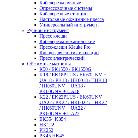
Кабелерезы ручные
Опрессовочные системы
Кабелерезные станции
Настольные обжимные пресса
Универсальный инструмент
Ручной инструмент
Пресс клещи
Кабелерезы механические
Пресс-клещи Klauke Pro
Клещи для снятия изоляции
Пресс электрический
Обжимные матрицы
К50 / ЕК1550 / ЕК1550G
K18 / EK18PLUS / EK60UNV +
UA18 / PK18 / HK6018 / THK18
/ HK60UNV + UA18 /
PK60UNV + UA18
K22 / EK22PLUS / EK60UNV +
UA22 / PK22 / HK6022 / THK22
/ HK60UNV + UA22 /
PK60UNV + UA22
EK354 K354
HK122
PK252
PK45 HK45