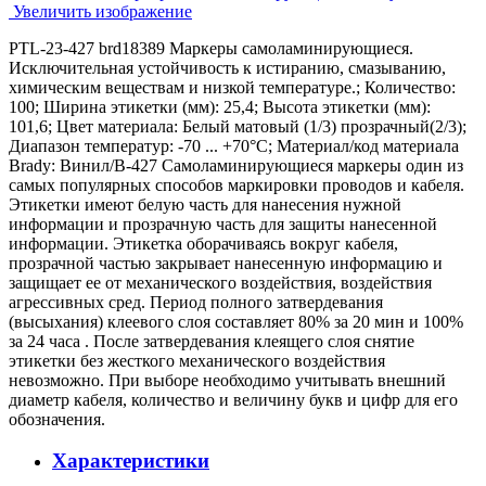
Увеличить изображение
PTL-23-427 brd18389 Маркеры самоламинирующиеся.
Исключительная устойчивость к истиранию, смазыванию,
химическим веществам и низкой температуре.; Количество:
100; Ширина этикетки (мм): 25,4; Высота этикетки (мм):
101,6; Цвет материала: Белый матовый (1/3) прозрачный(2/3);
Диапазон температур: -70 ... +70°С; Материал/код материала
Brady: Винил/В-427 Самоламинирующиеся маркеры один из
самых популярных способов маркировки проводов и кабеля.
Этикетки имеют белую часть для нанесения нужной
информации и прозрачную часть для защиты нанесенной
информации. Этикетка оборачиваясь вокруг кабеля,
прозрачной частью закрывает нанесенную информацию и
защищает ее от механического воздействия, воздействия
агрессивных сред. Период полного затвердевания
(высыхания) клеевого слоя составляет 80% за 20 мин и 100%
за 24 часа . После затвердевания клеящего слоя снятие
этикетки без жесткого механического воздействия
невозможно. При выборе необходимо учитывать внешний
диаметр кабеля, количество и величину букв и цифр для его
обозначения.
Характеристики