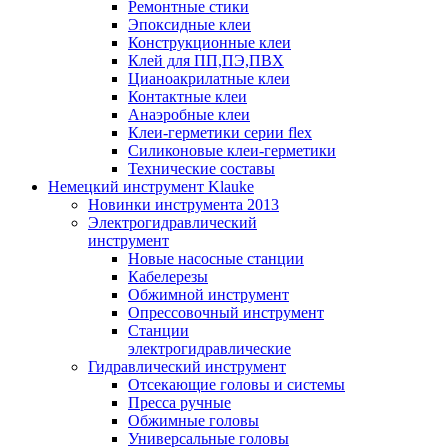
Ремонтные стики
Эпоксидные клеи
Конструкционные клеи
Клей для ПП,ПЭ,ПВХ
Цианоакрилатные клеи
Контактные клеи
Анаэробные клеи
Клеи-герметики серии flex
Силиконовые клеи-герметики
Технические составы
Немецкий инструмент Klauke
Новинки инструмента 2013
Электрогидравлический
инструмент
Новые насосные станции
Кабелерезы
Обжимной инструмент
Опрессовочный инструмент
Станции
электрогидравлические
Гидравлический инструмент
Отсекающие головы и системы
Пресса ручные
Обжимные головы
Универсальные головы