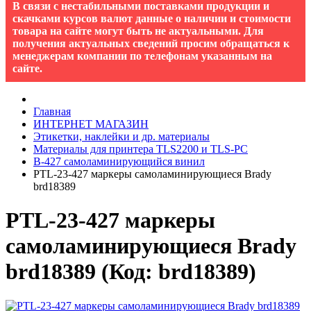
В связи с нестабильными поставками продукции и
скачками курсов валют данные о наличии и стоимости
товара на сайте могут быть не актуальными. Для
получения актуальных сведений просим обращаться к
менеджерам компании по телефонам указанным на
сайте.
Главная
ИНТЕРНЕТ МАГАЗИН
Этикетки, наклейки и др. материалы
Материалы для принтера TLS2200 и TLS-PC
B-427 cамоламинирующийся винил
PTL-23-427 маркеры самоламинирующиеся Brady
brd18389
PTL-23-427 маркеры
самоламинирующиеся Brady
brd18389
(Код:
brd18389
)