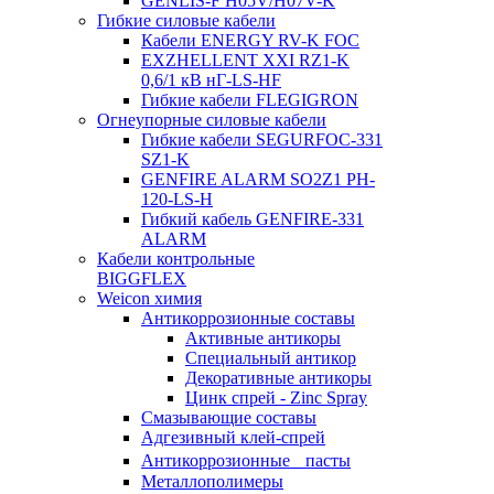
GENLIS-F Н05V/H07V-K
Гибкие силовые кабели
Кабели ENERGY RV-K FOC
EXZHELLENT XXI RZ1-K
0,6/1 кВ нГ-LS-HF
Гибкие кабели FLEGIGRON
Огнеупорные силовые кабели
Гибкие кабели SEGURFOC-331
SZ1-K
GENFIRE ALARM SO2Z1 PH-
120-LS-H
Гибкий кабель GENFIRE-331
ALARM
Кабели контрольные
BIGGFLEX
Weicon химия
Антикоррозионные составы
Активные антикоры
Специальный антикор
Декоративные антикоры
Цинк спрей - Zinc Spray
Смазывающие составы
Адгезивный клей-спрей
Антикоррозионные пасты
Металлополимеры