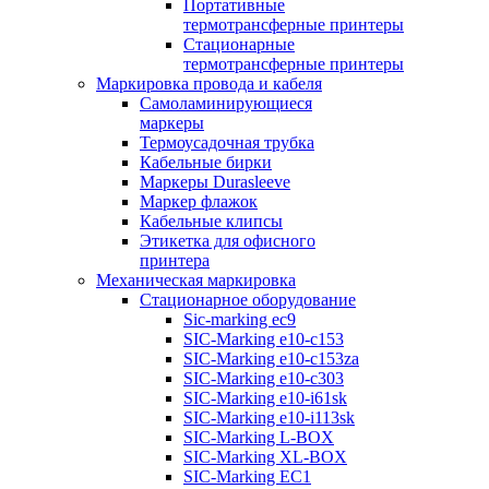
Портативные
термотрансферные принтеры
Стационарные
термотрансферные принтеры
Маркировка провода и кабеля
Самоламинирующиеся
маркеры
Термоусадочная трубка
Кабельные бирки
Маркеры Durasleeve
Маркер флажок
Кабельные клипсы
Этикетка для офисного
принтера
Механическая маркировка
Стационарное оборудование
Sic-marking ec9
SIC-Marking e10-c153
SIC-Marking e10-c153za
SIC-Marking e10-c303
SIC-Marking e10-i61sk
SIC-Marking e10-i113sk
SIC-Marking L-BOX
SIC-Marking XL-BOX
SIC-Marking EC1