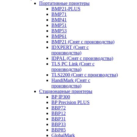
Портативные принтеры
BMP21-PLUS
BMP71
BMP41
BMP51
BMP53
BMP61
BMP21 (Снят с производства)
IDXPERT (Снят с
производства)
IDPAL (Снят с производства)
TLS PC Link (Снят с
производства)
TLS2200 (Снят с производства)
HandiMark (Снят с
производства)
Стационарные принтеры
BP IP300
BP Precision PLUS
BBP72
BBP12
BBP31
BBP33
BBP85
GlobalMark