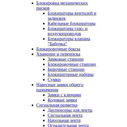
Блокировка механических
рисков
Блокираторы вентилей и
задвижек
Кабельные блокираторы
Блокираторы газо- и
воздухопроводов
Блокираторы клапана
"Бабочка"
Блокировочные боксы
Хранение и переноска
Замковые станции
Блокировочные станции
Бирочные станции
Блокираторные наборы
Сумки
Навесные замки общего
назначения
Замки с ключами
Кодовые замки
Сигнальная разметка
Диспенсеры для ленты
Сигнальная лента
Напольная лента
Оградительная лента