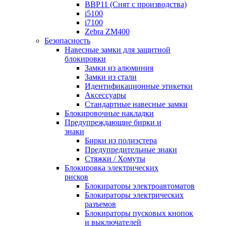
BBP11 (Снят с производства)
i5100
i7100
Zebra ZM400
Безопасность
Навесные замки для защитной
блокировки
Замки из алюминия
Замки из стали
Идентификационные этикетки
Аксессуары
Стандартные навесные замки
Блокировочные накладки
Предупреждающие бирки и
знаки
Бирки из полиэстера
Предупредительные знаки
Стяжки / Хомуты
Блокировка электрических
рисков
Блокираторы электроавтоматов
Блокираторы электрических
разъемов
Блокираторы пусковых кнопок
и выключателей