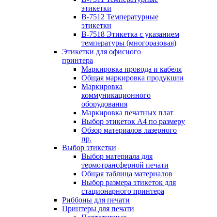
этикетки
B-7512 Температурные
этикетки
B-7518 Этикетка с указанием
температуры (многоразовая)
Этикетки для офисного
принтера
Маркировка провода и кабеля
Общая маркировка продукции
Маркировка
коммуникационного
оборудования
Маркировка печатных плат
Выбор этикеток А4 по размеру
Обзор материалов лазерного
пр.
Выбор этикетки
Выбор материала для
термотрансферной печати
Общая таблица материалов
Выбор размера этикеток для
стационарного принтера
Риббоны для печати
Принтеры для печати