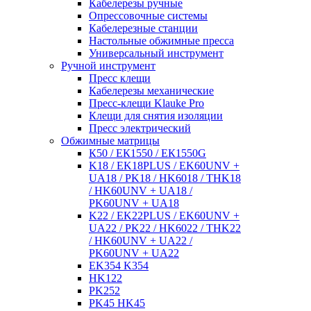
Кабелерезы ручные
Опрессовочные системы
Кабелерезные станции
Настольные обжимные пресса
Универсальный инструмент
Ручной инструмент
Пресс клещи
Кабелерезы механические
Пресс-клещи Klauke Pro
Клещи для снятия изоляции
Пресс электрический
Обжимные матрицы
К50 / ЕК1550 / ЕК1550G
K18 / EK18PLUS / EK60UNV +
UA18 / PK18 / HK6018 / THK18
/ HK60UNV + UA18 /
PK60UNV + UA18
K22 / EK22PLUS / EK60UNV +
UA22 / PK22 / HK6022 / THK22
/ HK60UNV + UA22 /
PK60UNV + UA22
EK354 K354
HK122
PK252
PK45 HK45