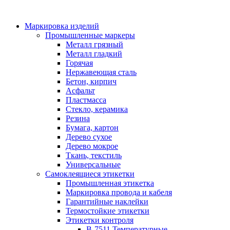
Маркировка изделий
Промышленные маркеры
Металл грязный
Металл гладкий
Горячая
Нержавеющая сталь
Бетон, кирпич
Асфальт
Пластмасса
Стекло, керамика
Резина
Бумага, картон
Дерево сухое
Дерево мокрое
Ткань, текстиль
Универсальные
Самоклеящиеся этикетки
Промышленная этикетка
Маркировка провода и кабеля
Гарантийные наклейки
Термостойкие этикетки
Этикетки контроля
B-7511 Температурные