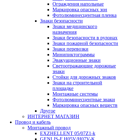
Ограждения напольные
Маркировка опасных зон
Фотолюминесцентная пленка
Знаки безопасности
Знаки медицинского
назначения
Знаки безопасности в рулонах
Знаки пожарной безопасности
Знаки перевозки
Минипиктограммы
Эвакуационные знаки
Светоотражающие дорожные
знаки
Стойки для дорожных знаков
Знаки на строительной
площадке
Монтажные системы
Фотолюминесцентные знаки
Маркировка опасных веществ
Другое
ИНТЕРНЕТ МАГАЗИН
Провод и кабель
Монтажный провод
EXZHELLENT 05/07Z1-k
GENLIS-F Н05V/H07V-K