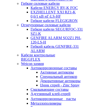
Гибкие силовые кабели
Кабели ENERGY RV-K FOC
EXZHELLENT XXI RZ1-K
0,6/1 кВ нГ-LS-HF
Гибкие кабели FLEGIGRON
Огнеупорные силовые кабели
Гибкие кабели SEGURFOC-331
SZ1-K
GENFIRE ALARM SO2Z1 PH-
120-LS-H
Гибкий кабель GENFIRE-331
ALARM
Кабели контрольные
BIGGFLEX
Weicon химия
Антикоррозионные составы
Активные антикоры
Специальный антикор
Декоративные антикоры
Цинк спрей - Zinc Spray
Смазывающие составы
Адгезивный клей-спрей
Антикоррозионные пасты
Металлополимеры