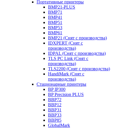
Портативные принтеры
BMP21-PLUS
BMP71
BMP41
BMP51
BMP53
BMP61
BMP21 (Снят с производства)
IDXPERT (Снят с
производства)
IDPAL (Снят с производства)
TLS PC Link (Снят с
производства)
TLS2200 (Снят с производства)
HandiMark (Снят с
производства)
Стационарные принтеры
BP IP300
BP Precision PLUS
BBP72
BBP12
BBP31
BBP33
BBP85
GlobalMark