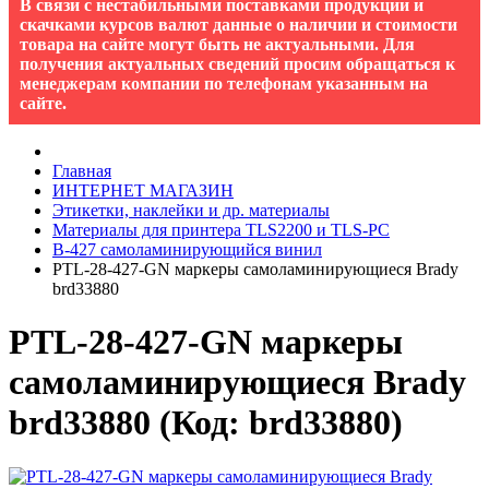
В связи с нестабильными поставками продукции и
скачками курсов валют данные о наличии и стоимости
товара на сайте могут быть не актуальными. Для
получения актуальных сведений просим обращаться к
менеджерам компании по телефонам указанным на
сайте.
Главная
ИНТЕРНЕТ МАГАЗИН
Этикетки, наклейки и др. материалы
Материалы для принтера TLS2200 и TLS-PC
B-427 cамоламинирующийся винил
PTL-28-427-GN маркеры самоламинирующиеся Brady
brd33880
PTL-28-427-GN маркеры
самоламинирующиеся Brady
brd33880
(Код:
brd33880
)