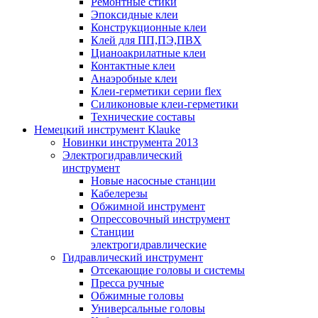
Ремонтные стики
Эпоксидные клеи
Конструкционные клеи
Клей для ПП,ПЭ,ПВХ
Цианоакрилатные клеи
Контактные клеи
Анаэробные клеи
Клеи-герметики серии flex
Силиконовые клеи-герметики
Технические составы
Немецкий инструмент Klauke
Новинки инструмента 2013
Электрогидравлический
инструмент
Новые насосные станции
Кабелерезы
Обжимной инструмент
Опрессовочный инструмент
Станции
электрогидравлические
Гидравлический инструмент
Отсекающие головы и системы
Пресса ручные
Обжимные головы
Универсальные головы