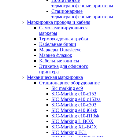
Портативные
термотрансферные принтеры
Стационарные
термотрансферные принтеры
Маркировка провода и кабеля
Самоламинирующиеся
маркеры
Термоусадочная трубка
Кабельные бирки
Маркеры Durasleeve
Маркер флажок
Кабельные клипсы
Этикетка для офисного
принтера
Механическая маркировка
Стационарное оборудование
Sic-marking ec9
SIC-Marking e10-c153
SIC-Marking e10-c153za
SIC-Marking e10-c303
SIC-Marking e10-i61sk
SIC-Marking e10-i113sk
SIC-Marking L-BOX
SIC-Marking XL-BOX
SIC-Marking EC1