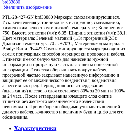
Увеличить изображение
PTL-28-427-GN brd33880 Маркеры самоламинирующиеся.
Исключительная устойчивость к истиранию, смазыванию,
химическим веществам и низкой температуре.; Количество:
750; Высота этикетки (мм): 6,35; Ширина этикетки (мм): 38,1;
Цвет материала: Зеленый матовый (1/3) прозрачный(2/3);
Диапазон температур: -70 ... +70°С; Материал/код материала
Brady: Винил/В-427 Самоламинирующиеся маркеры один из
самых популярных способов маркировки проводов и кабеля.
Этикетки имеют белую часть для нанесения нужной
информации и прозрачную часть для защиты нанесенной
информации. Этикетка оборачиваясь вокруг кабеля,
прозрачной частью закрывает нанесенную информацию и
защищает ее от механического воздействия, воздействия
агрессивных сред. Период полного затвердевания
(высыхания) клеевого слоя составляет 80% за 20 мин и 100%
за 24 часа . После затвердевания клеящего слоя снятие
этикетки без жесткого механического воздействия
невозможно. При выборе необходимо учитывать внешний
диаметр кабеля, количество и величину букв и цифр для его
обозначения.
Характеристики