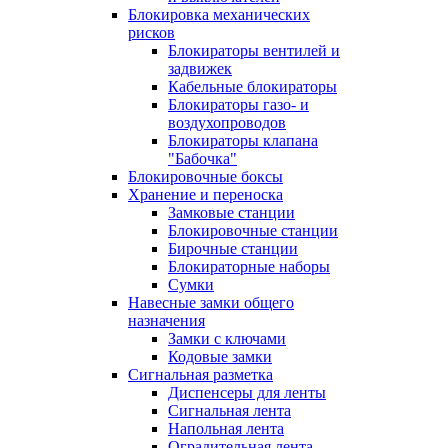
Блокировка механических
рисков
Блокираторы вентилей и
задвижек
Кабельные блокираторы
Блокираторы газо- и
воздухопроводов
Блокираторы клапана
"Бабочка"
Блокировочные боксы
Хранение и переноска
Замковые станции
Блокировочные станции
Бирочные станции
Блокираторные наборы
Сумки
Навесные замки общего
назначения
Замки с ключами
Кодовые замки
Сигнальная разметка
Диспенсеры для ленты
Сигнальная лента
Напольная лента
Оградительная лента