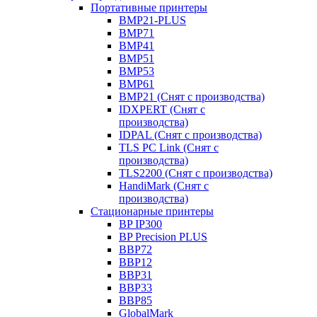
Портативные принтеры
BMP21-PLUS
BMP71
BMP41
BMP51
BMP53
BMP61
BMP21 (Снят с производства)
IDXPERT (Снят с
производства)
IDPAL (Снят с производства)
TLS PC Link (Снят с
производства)
TLS2200 (Снят с производства)
HandiMark (Снят с
производства)
Стационарные принтеры
BP IP300
BP Precision PLUS
BBP72
BBP12
BBP31
BBP33
BBP85
GlobalMark