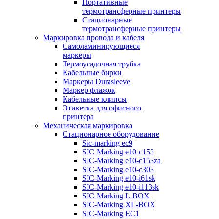
Портативные
термотрансферные принтеры
Стационарные
термотрансферные принтеры
Маркировка провода и кабеля
Самоламинирующиеся
маркеры
Термоусадочная трубка
Кабельные бирки
Маркеры Durasleeve
Маркер флажок
Кабельные клипсы
Этикетка для офисного
принтера
Механическая маркировка
Стационарное оборудование
Sic-marking ec9
SIC-Marking e10-c153
SIC-Marking e10-c153za
SIC-Marking e10-c303
SIC-Marking e10-i61sk
SIC-Marking e10-i113sk
SIC-Marking L-BOX
SIC-Marking XL-BOX
SIC-Marking EC1