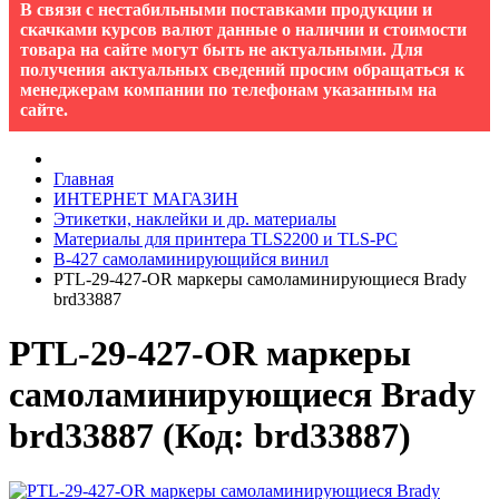
В связи с нестабильными поставками продукции и
скачками курсов валют данные о наличии и стоимости
товара на сайте могут быть не актуальными. Для
получения актуальных сведений просим обращаться к
менеджерам компании по телефонам указанным на
сайте.
Главная
ИНТЕРНЕТ МАГАЗИН
Этикетки, наклейки и др. материалы
Материалы для принтера TLS2200 и TLS-PC
B-427 cамоламинирующийся винил
PTL-29-427-OR маркеры самоламинирующиеся Brady
brd33887
PTL-29-427-OR маркеры
самоламинирующиеся Brady
brd33887
(Код:
brd33887
)