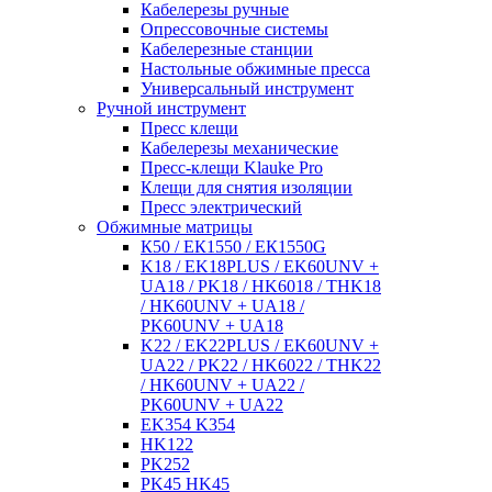
Кабелерезы ручные
Опрессовочные системы
Кабелерезные станции
Настольные обжимные пресса
Универсальный инструмент
Ручной инструмент
Пресс клещи
Кабелерезы механические
Пресс-клещи Klauke Pro
Клещи для снятия изоляции
Пресс электрический
Обжимные матрицы
К50 / ЕК1550 / ЕК1550G
K18 / EK18PLUS / EK60UNV +
UA18 / PK18 / HK6018 / THK18
/ HK60UNV + UA18 /
PK60UNV + UA18
K22 / EK22PLUS / EK60UNV +
UA22 / PK22 / HK6022 / THK22
/ HK60UNV + UA22 /
PK60UNV + UA22
EK354 K354
HK122
PK252
PK45 HK45