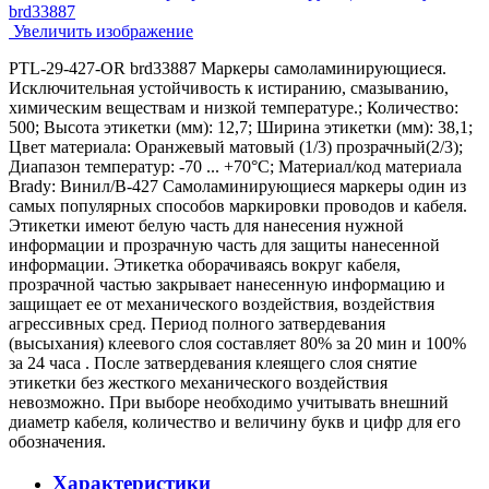
Увеличить изображение
PTL-29-427-OR brd33887 Маркеры самоламинирующиеся.
Исключительная устойчивость к истиранию, смазыванию,
химическим веществам и низкой температуре.; Количество:
500; Высота этикетки (мм): 12,7; Ширина этикетки (мм): 38,1;
Цвет материала: Оранжевый матовый (1/3) прозрачный(2/3);
Диапазон температур: -70 ... +70°С; Материал/код материала
Brady: Винил/В-427 Самоламинирующиеся маркеры один из
самых популярных способов маркировки проводов и кабеля.
Этикетки имеют белую часть для нанесения нужной
информации и прозрачную часть для защиты нанесенной
информации. Этикетка оборачиваясь вокруг кабеля,
прозрачной частью закрывает нанесенную информацию и
защищает ее от механического воздействия, воздействия
агрессивных сред. Период полного затвердевания
(высыхания) клеевого слоя составляет 80% за 20 мин и 100%
за 24 часа . После затвердевания клеящего слоя снятие
этикетки без жесткого механического воздействия
невозможно. При выборе необходимо учитывать внешний
диаметр кабеля, количество и величину букв и цифр для его
обозначения.
Характеристики