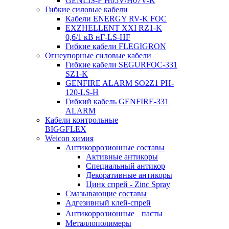
GENLIS-F Н05V/H07V-K
Гибкие силовые кабели
Кабели ENERGY RV-K FOC
EXZHELLENT XXI RZ1-K
0,6/1 кВ нГ-LS-HF
Гибкие кабели FLEGIGRON
Огнеупорные силовые кабели
Гибкие кабели SEGURFOC-331
SZ1-K
GENFIRE ALARM SO2Z1 PH-
120-LS-H
Гибкий кабель GENFIRE-331
ALARM
Кабели контрольные
BIGGFLEX
Weicon химия
Антикоррозионные составы
Активные антикоры
Специальный антикор
Декоративные антикоры
Цинк спрей - Zinc Spray
Смазывающие составы
Адгезивный клей-спрей
Антикоррозионные пасты
Металлополимеры