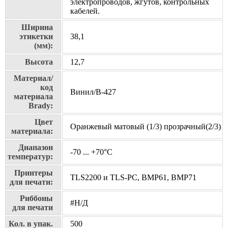
электропроводов, жгутов, контрольных
кабелей.
Ширина
этикетки
38,1
(мм):
Высота
12,7
Материал/
код
Винил/В-427
материала
Brady:
Цвет
Оранжевый матовый (1/3) прозрачный(2/3)
материала:
Диапазон
-70 ... +70°С
температур:
Принтеры
TLS2200 и TLS-PC, BMP61, BMP71
для печати:
Риббоны
#Н/Д
для печати
Кол. в упак.
500