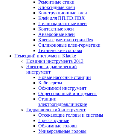
Ремонтные стики
Эпоксидные клеи
Конструкционные клеи
Клей для ПП,ПЭ,ПВХ
Цианоакрилатные клеи
Контактные клеи
Анаэробные клеи
Клеи-герметики серии flex
Силиконовые клеи-герметики
Технические составы
Немецкий инструмент Klauke
Новинки инструмента 2013
Электрогидравлический
инструмент
Новые насосные станции
Кабелерезы
Обжимной инструмент
Опрессовочный инструмент
Станции
электрогидравлические
Гидравлический инструмент
Отсекающие головы и системы
Пресса ручные
Обжимные головы
Универсальные головы