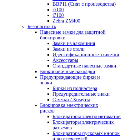
BBP11 (Снят с производства)
i5100
i7100
Zebra ZM400
Безопасность
Навесные замки для защитной
блокировки
Замки из алюминия
Замки из стали
Идентификационные этикетки
Аксессуары
Стандартные навесные замки
Блокировочные накладки
Предупреждающие бирки и
знаки
Бирки из полиэстера
Предупредительные знаки
Стяжки / Хомуты
Блокировка электрических
рисков
Блокираторы электроавтоматов
Блокираторы электрических
разъемов
Блокираторы пусковых кнопок
и выключателей