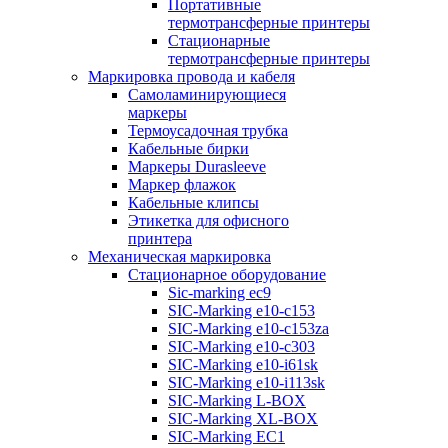
Портативные
термотрансферные принтеры
Стационарные
термотрансферные принтеры
Маркировка провода и кабеля
Самоламинирующиеся
маркеры
Термоусадочная трубка
Кабельные бирки
Маркеры Durasleeve
Маркер флажок
Кабельные клипсы
Этикетка для офисного
принтера
Механическая маркировка
Стационарное оборудование
Sic-marking ec9
SIC-Marking e10-c153
SIC-Marking e10-c153za
SIC-Marking e10-c303
SIC-Marking e10-i61sk
SIC-Marking e10-i113sk
SIC-Marking L-BOX
SIC-Marking XL-BOX
SIC-Marking EC1