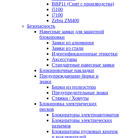
BBP11 (Снят с производства)
i5100
i7100
Zebra ZM400
Безопасность
Навесные замки для защитной
блокировки
Замки из алюминия
Замки из стали
Идентификационные этикетки
Аксессуары
Стандартные навесные замки
Блокировочные накладки
Предупреждающие бирки и
знаки
Бирки из полиэстера
Предупредительные знаки
Стяжки / Хомуты
Блокировка электрических
рисков
Блокираторы электроавтоматов
Блокираторы электрических
разъемов
Блокираторы пусковых кнопок
и выключателей