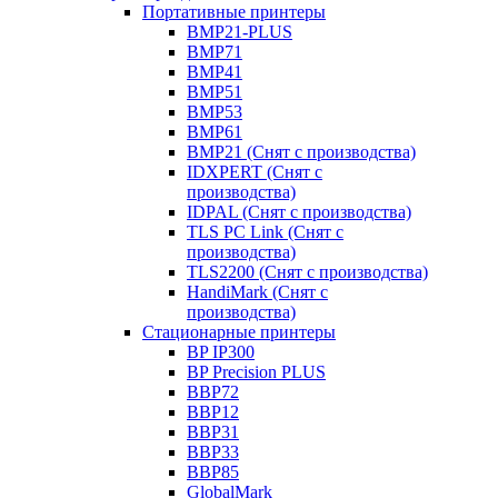
Портативные принтеры
BMP21-PLUS
BMP71
BMP41
BMP51
BMP53
BMP61
BMP21 (Снят с производства)
IDXPERT (Снят с
производства)
IDPAL (Снят с производства)
TLS PC Link (Снят с
производства)
TLS2200 (Снят с производства)
HandiMark (Снят с
производства)
Стационарные принтеры
BP IP300
BP Precision PLUS
BBP72
BBP12
BBP31
BBP33
BBP85
GlobalMark