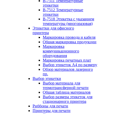
B-7511 Температурные
этикетки
B-7512 Температурные
этикетки
B-7518 Этикетка с указанием
температуры (многоразовая)
Этикетки для офисного
принтера
Маркировка провода и кабеля
Общая маркировка продукции
Маркировка
коммуникационного
оборудования
Маркировка печатных плат
Выбор этикеток А4 по размеру
Обзор материалов лазерного
пр.
Выбор этикетки
Выбор материала для
термотрансферной печати
Общая таблица материалов
Выбор размера этикеток для
стационарного принтера
Риббоны для печати
Принтеры для печати