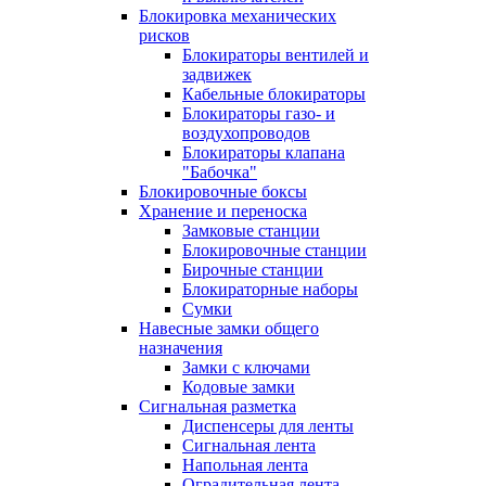
Блокировка механических
рисков
Блокираторы вентилей и
задвижек
Кабельные блокираторы
Блокираторы газо- и
воздухопроводов
Блокираторы клапана
"Бабочка"
Блокировочные боксы
Хранение и переноска
Замковые станции
Блокировочные станции
Бирочные станции
Блокираторные наборы
Сумки
Навесные замки общего
назначения
Замки с ключами
Кодовые замки
Сигнальная разметка
Диспенсеры для ленты
Сигнальная лента
Напольная лента
Оградительная лента