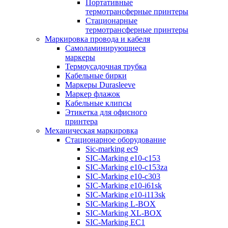
Портативные
термотрансферные принтеры
Стационарные
термотрансферные принтеры
Маркировка провода и кабеля
Самоламинирующиеся
маркеры
Термоусадочная трубка
Кабельные бирки
Маркеры Durasleeve
Маркер флажок
Кабельные клипсы
Этикетка для офисного
принтера
Механическая маркировка
Стационарное оборудование
Sic-marking ec9
SIC-Marking e10-c153
SIC-Marking e10-c153za
SIC-Marking e10-c303
SIC-Marking e10-i61sk
SIC-Marking e10-i113sk
SIC-Marking L-BOX
SIC-Marking XL-BOX
SIC-Marking EC1