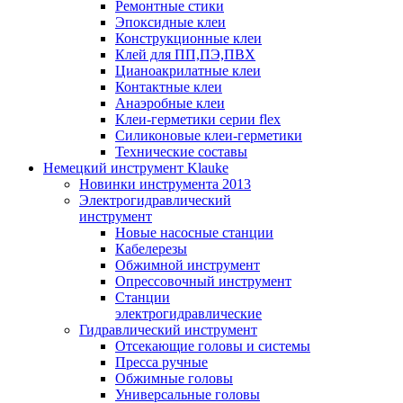
Ремонтные стики
Эпоксидные клеи
Конструкционные клеи
Клей для ПП,ПЭ,ПВХ
Цианоакрилатные клеи
Контактные клеи
Анаэробные клеи
Клеи-герметики серии flex
Силиконовые клеи-герметики
Технические составы
Немецкий инструмент Klauke
Новинки инструмента 2013
Электрогидравлический
инструмент
Новые насосные станции
Кабелерезы
Обжимной инструмент
Опрессовочный инструмент
Станции
электрогидравлические
Гидравлический инструмент
Отсекающие головы и системы
Пресса ручные
Обжимные головы
Универсальные головы