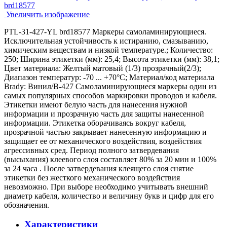
Увеличить изображение
PTL-31-427-YL brd18577 Маркеры самоламинирующиеся.
Исключительная устойчивость к истиранию, смазыванию,
химическим веществам и низкой температуре.; Количество:
250; Ширина этикетки (мм): 25,4; Высота этикетки (мм): 38,1;
Цвет материала: Желтый матовый (1/3) прозрачный(2/3);
Диапазон температур: -70 ... +70°С; Материал/код материала
Brady: Винил/В-427 Самоламинирующиеся маркеры один из
самых популярных способов маркировки проводов и кабеля.
Этикетки имеют белую часть для нанесения нужной
информации и прозрачную часть для защиты нанесенной
информации. Этикетка оборачиваясь вокруг кабеля,
прозрачной частью закрывает нанесенную информацию и
защищает ее от механического воздействия, воздействия
агрессивных сред. Период полного затвердевания
(высыхания) клеевого слоя составляет 80% за 20 мин и 100%
за 24 часа . После затвердевания клеящего слоя снятие
этикетки без жесткого механического воздействия
невозможно. При выборе необходимо учитывать внешний
диаметр кабеля, количество и величину букв и цифр для его
обозначения.
Характеристики