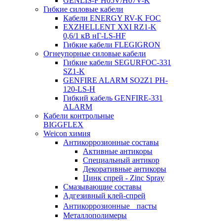
GENLIS-F Н05V/H07V-K
Гибкие силовые кабели
Кабели ENERGY RV-K FOC
EXZHELLENT XXI RZ1-K
0,6/1 кВ нГ-LS-HF
Гибкие кабели FLEGIGRON
Огнеупорные силовые кабели
Гибкие кабели SEGURFOC-331
SZ1-K
GENFIRE ALARM SO2Z1 PH-
120-LS-H
Гибкий кабель GENFIRE-331
ALARM
Кабели контрольные
BIGGFLEX
Weicon химия
Антикоррозионные составы
Активные антикоры
Специальный антикор
Декоративные антикоры
Цинк спрей - Zinc Spray
Смазывающие составы
Адгезивный клей-спрей
Антикоррозионные пасты
Металлополимеры