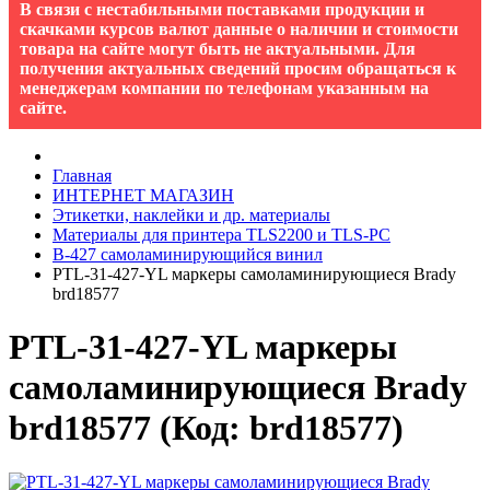
В связи с нестабильными поставками продукции и
скачками курсов валют данные о наличии и стоимости
товара на сайте могут быть не актуальными. Для
получения актуальных сведений просим обращаться к
менеджерам компании по телефонам указанным на
сайте.
Главная
ИНТЕРНЕТ МАГАЗИН
Этикетки, наклейки и др. материалы
Материалы для принтера TLS2200 и TLS-PC
B-427 cамоламинирующийся винил
PTL-31-427-YL маркеры самоламинирующиеся Brady
brd18577
PTL-31-427-YL маркеры
самоламинирующиеся Brady
brd18577
(Код:
brd18577
)