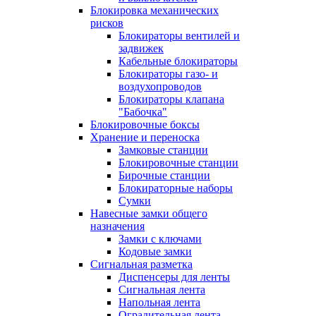
Блокировка механических
рисков
Блокираторы вентилей и
задвижек
Кабельные блокираторы
Блокираторы газо- и
воздухопроводов
Блокираторы клапана
"Бабочка"
Блокировочные боксы
Хранение и переноска
Замковые станции
Блокировочные станции
Бирочные станции
Блокираторные наборы
Сумки
Навесные замки общего
назначения
Замки с ключами
Кодовые замки
Сигнальная разметка
Диспенсеры для ленты
Сигнальная лента
Напольная лента
Оградительная лента