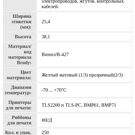
электропроводов, жгутов, контрольных
кабелей.
Ширина
этикетки
25,4
(мм):
Высота
38,1
Материал/
код
Винил/В-427
материала
Brady:
Цвет
Желтый матовый (1/3) прозрачный(2/3)
материала:
Диапазон
-70 ... +70°С
температур:
Принтеры
TLS2200 и TLS-PC, BMP61, BMP71
для печати:
Риббоны
#Н/Д
для печати
Кол. в упак.
250