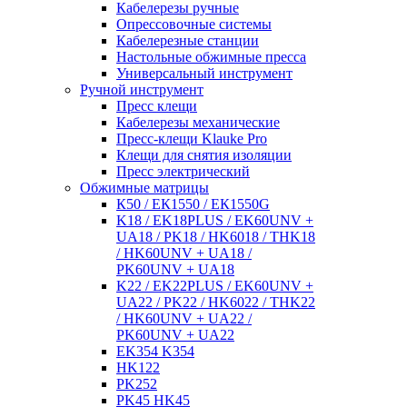
Кабелерезы ручные
Опрессовочные системы
Кабелерезные станции
Настольные обжимные пресса
Универсальный инструмент
Ручной инструмент
Пресс клещи
Кабелерезы механические
Пресс-клещи Klauke Pro
Клещи для снятия изоляции
Пресс электрический
Обжимные матрицы
К50 / ЕК1550 / ЕК1550G
K18 / EK18PLUS / EK60UNV +
UA18 / PK18 / HK6018 / THK18
/ HK60UNV + UA18 /
PK60UNV + UA18
K22 / EK22PLUS / EK60UNV +
UA22 / PK22 / HK6022 / THK22
/ HK60UNV + UA22 /
PK60UNV + UA22
EK354 K354
HK122
PK252
PK45 HK45