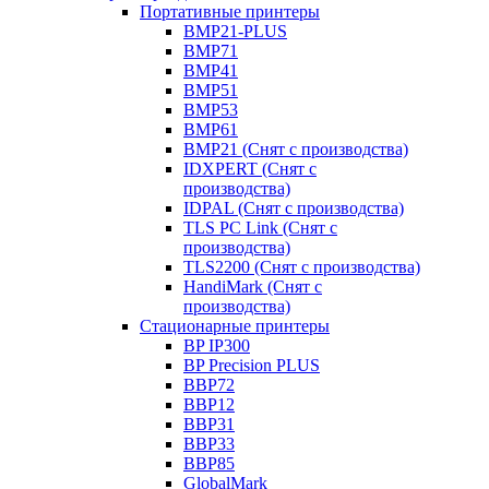
Портативные принтеры
BMP21-PLUS
BMP71
BMP41
BMP51
BMP53
BMP61
BMP21 (Снят с производства)
IDXPERT (Снят с
производства)
IDPAL (Снят с производства)
TLS PC Link (Снят с
производства)
TLS2200 (Снят с производства)
HandiMark (Снят с
производства)
Стационарные принтеры
BP IP300
BP Precision PLUS
BBP72
BBP12
BBP31
BBP33
BBP85
GlobalMark