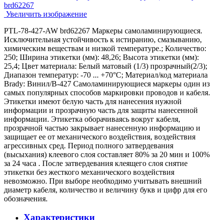
Увеличить изображение
PTL-78-427-AW brd62267 Маркеры самоламинирующиеся.
Исключительная устойчивость к истиранию, смазыванию,
химическим веществам и низкой температуре.; Количество:
250; Ширина этикетки (мм): 48,26; Высота этикетки (мм):
25,4; Цвет материала: Белый матовый (1/3) прозрачный(2/3);
Диапазон температур: -70 ... +70°С; Материал/код материала
Brady: Винил/В-427 Самоламинирующиеся маркеры один из
самых популярных способов маркировки проводов и кабеля.
Этикетки имеют белую часть для нанесения нужной
информации и прозрачную часть для защиты нанесенной
информации. Этикетка оборачиваясь вокруг кабеля,
прозрачной частью закрывает нанесенную информацию и
защищает ее от механического воздействия, воздействия
агрессивных сред. Период полного затвердевания
(высыхания) клеевого слоя составляет 80% за 20 мин и 100%
за 24 часа . После затвердевания клеящего слоя снятие
этикетки без жесткого механического воздействия
невозможно. При выборе необходимо учитывать внешний
диаметр кабеля, количество и величину букв и цифр для его
обозначения.
Характеристики