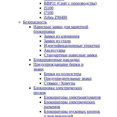
BBP11 (Снят с производства)
i5100
i7100
Zebra ZM400
Безопасность
Навесные замки для защитной
блокировки
Замки из алюминия
Замки из стали
Идентификационные этикетки
Аксессуары
Стандартные навесные замки
Блокировочные накладки
Предупреждающие бирки и
знаки
Бирки из полиэстера
Предупредительные знаки
Стяжки / Хомуты
Блокировка электрических
рисков
Блокираторы электроавтоматов
Блокираторы электрических
разъемов
Блокираторы пусковых кнопок
и выключателей