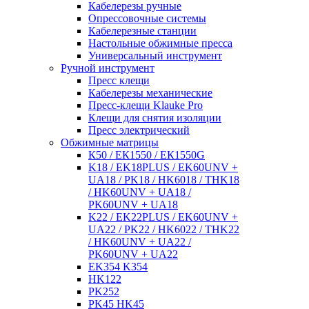
Кабелерезы ручные
Опрессовочные системы
Кабелерезные станции
Настольные обжимные пресса
Универсальный инструмент
Ручной инструмент
Пресс клещи
Кабелерезы механические
Пресс-клещи Klauke Pro
Клещи для снятия изоляции
Пресс электрический
Обжимные матрицы
К50 / ЕК1550 / ЕК1550G
K18 / EK18PLUS / EK60UNV +
UA18 / PK18 / HK6018 / THK18
/ HK60UNV + UA18 /
PK60UNV + UA18
K22 / EK22PLUS / EK60UNV +
UA22 / PK22 / HK6022 / THK22
/ HK60UNV + UA22 /
PK60UNV + UA22
EK354 K354
HK122
PK252
PK45 HK45