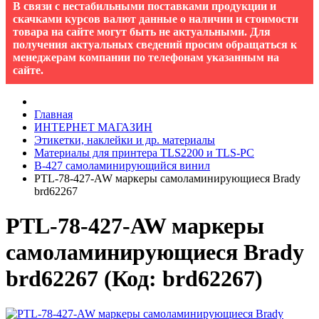
В связи с нестабильными поставками продукции и
скачками курсов валют данные о наличии и стоимости
товара на сайте могут быть не актуальными. Для
получения актуальных сведений просим обращаться к
менеджерам компании по телефонам указанным на
сайте.
Главная
ИНТЕРНЕТ МАГАЗИН
Этикетки, наклейки и др. материалы
Материалы для принтера TLS2200 и TLS-PC
B-427 cамоламинирующийся винил
PTL-78-427-AW маркеры самоламинирующиеся Brady
brd62267
PTL-78-427-AW маркеры
самоламинирующиеся Brady
brd62267
(Код:
brd62267
)