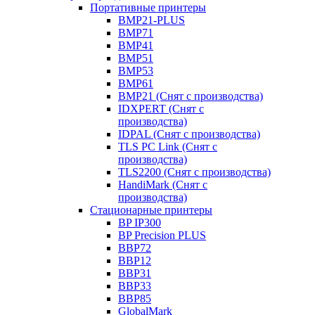
Портативные принтеры
BMP21-PLUS
BMP71
BMP41
BMP51
BMP53
BMP61
BMP21 (Снят с производства)
IDXPERT (Снят с
производства)
IDPAL (Снят с производства)
TLS PC Link (Снят с
производства)
TLS2200 (Снят с производства)
HandiMark (Снят с
производства)
Стационарные принтеры
BP IP300
BP Precision PLUS
BBP72
BBP12
BBP31
BBP33
BBP85
GlobalMark