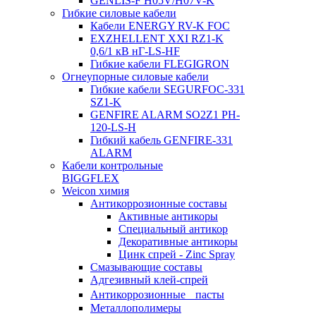
GENLIS-F Н05V/H07V-K
Гибкие силовые кабели
Кабели ENERGY RV-K FOC
EXZHELLENT XXI RZ1-K
0,6/1 кВ нГ-LS-HF
Гибкие кабели FLEGIGRON
Огнеупорные силовые кабели
Гибкие кабели SEGURFOC-331
SZ1-K
GENFIRE ALARM SO2Z1 PH-
120-LS-H
Гибкий кабель GENFIRE-331
ALARM
Кабели контрольные
BIGGFLEX
Weicon химия
Антикоррозионные составы
Активные антикоры
Специальный антикор
Декоративные антикоры
Цинк спрей - Zinc Spray
Смазывающие составы
Адгезивный клей-спрей
Антикоррозионные пасты
Металлополимеры