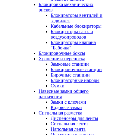
Блокировка механических
рисков
Блокираторы вентилей и
задвижек
Кабельные блокираторы
Блокираторы газо- и
воздухопроводов
Блокираторы клапана
"Бабочка"
Блокировочные боксы
Хранение и переноска
Замковые станции
Блокировочные станции
Бирочные станции
Блокираторные наборы
Сумки
Навесные замки общего
назначения
Замки с ключами
Кодовые замки
Сигнальная разметка
Диспенсеры для ленты
Сигнальная лента
Напольная лента
Оградительная лента