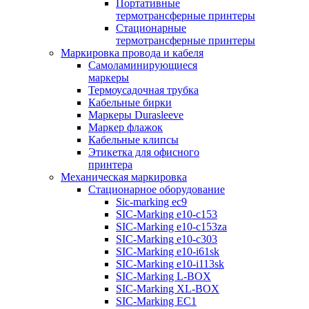
Портативные
термотрансферные принтеры
Стационарные
термотрансферные принтеры
Маркировка провода и кабеля
Самоламинирующиеся
маркеры
Термоусадочная трубка
Кабельные бирки
Маркеры Durasleeve
Маркер флажок
Кабельные клипсы
Этикетка для офисного
принтера
Механическая маркировка
Стационарное оборудование
Sic-marking ec9
SIC-Marking e10-c153
SIC-Marking e10-c153za
SIC-Marking e10-c303
SIC-Marking e10-i61sk
SIC-Marking e10-i113sk
SIC-Marking L-BOX
SIC-Marking XL-BOX
SIC-Marking EC1