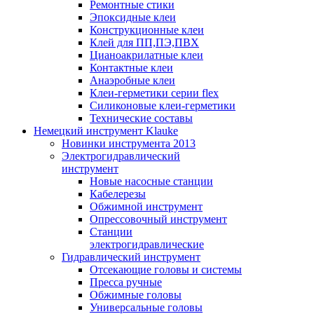
Ремонтные стики
Эпоксидные клеи
Конструкционные клеи
Клей для ПП,ПЭ,ПВХ
Цианоакрилатные клеи
Контактные клеи
Анаэробные клеи
Клеи-герметики серии flex
Силиконовые клеи-герметики
Технические составы
Немецкий инструмент Klauke
Новинки инструмента 2013
Электрогидравлический
инструмент
Новые насосные станции
Кабелерезы
Обжимной инструмент
Опрессовочный инструмент
Станции
электрогидравлические
Гидравлический инструмент
Отсекающие головы и системы
Пресса ручные
Обжимные головы
Универсальные головы