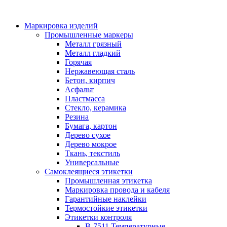
Маркировка изделий
Промышленные маркеры
Металл грязный
Металл гладкий
Горячая
Нержавеющая сталь
Бетон, кирпич
Асфальт
Пластмасса
Стекло, керамика
Резина
Бумага, картон
Дерево сухое
Дерево мокрое
Ткань, текстиль
Универсальные
Самоклеящиеся этикетки
Промышленная этикетка
Маркировка провода и кабеля
Гарантийные наклейки
Термостойкие этикетки
Этикетки контроля
B-7511 Температурные