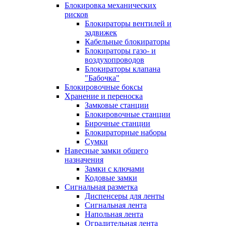
Блокировка механических
рисков
Блокираторы вентилей и
задвижек
Кабельные блокираторы
Блокираторы газо- и
воздухопроводов
Блокираторы клапана
"Бабочка"
Блокировочные боксы
Хранение и переноска
Замковые станции
Блокировочные станции
Бирочные станции
Блокираторные наборы
Сумки
Навесные замки общего
назначения
Замки с ключами
Кодовые замки
Сигнальная разметка
Диспенсеры для ленты
Сигнальная лента
Напольная лента
Оградительная лента