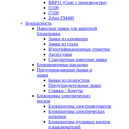
BBP11 (Снят с производства)
i5100
i7100
Zebra ZM400
Безопасность
Навесные замки для защитной
блокировки
Замки из алюминия
Замки из стали
Идентификационные этикетки
Аксессуары
Стандартные навесные замки
Блокировочные накладки
Предупреждающие бирки и
знаки
Бирки из полиэстера
Предупредительные знаки
Стяжки / Хомуты
Блокировка электрических
рисков
Блокираторы электроавтоматов
Блокираторы электрических
разъемов
Блокираторы пусковых кнопок
и выключателей