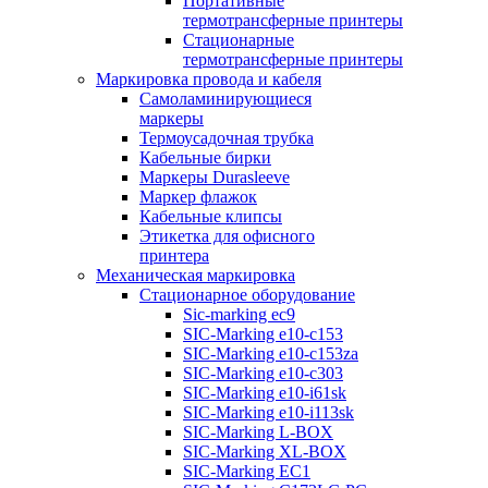
Портативные
термотрансферные принтеры
Стационарные
термотрансферные принтеры
Маркировка провода и кабеля
Самоламинирующиеся
маркеры
Термоусадочная трубка
Кабельные бирки
Маркеры Durasleeve
Маркер флажок
Кабельные клипсы
Этикетка для офисного
принтера
Механическая маркировка
Стационарное оборудование
Sic-marking ec9
SIC-Marking e10-c153
SIC-Marking e10-c153za
SIC-Marking e10-c303
SIC-Marking e10-i61sk
SIC-Marking e10-i113sk
SIC-Marking L-BOX
SIC-Marking XL-BOX
SIC-Marking EC1