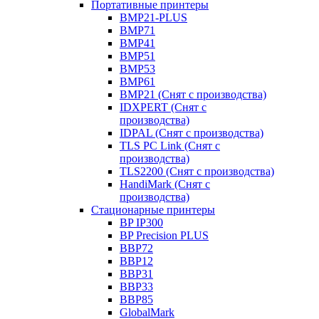
Портативные принтеры
BMP21-PLUS
BMP71
BMP41
BMP51
BMP53
BMP61
BMP21 (Снят с производства)
IDXPERT (Снят с
производства)
IDPAL (Снят с производства)
TLS PC Link (Снят с
производства)
TLS2200 (Снят с производства)
HandiMark (Снят с
производства)
Стационарные принтеры
BP IP300
BP Precision PLUS
BBP72
BBP12
BBP31
BBP33
BBP85
GlobalMark