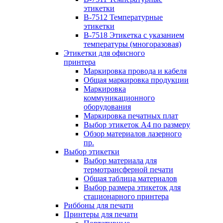
этикетки
B-7512 Температурные
этикетки
B-7518 Этикетка с указанием
температуры (многоразовая)
Этикетки для офисного
принтера
Маркировка провода и кабеля
Общая маркировка продукции
Маркировка
коммуникационного
оборудования
Маркировка печатных плат
Выбор этикеток А4 по размеру
Обзор материалов лазерного
пр.
Выбор этикетки
Выбор материала для
термотрансферной печати
Общая таблица материалов
Выбор размера этикеток для
стационарного принтера
Риббоны для печати
Принтеры для печати