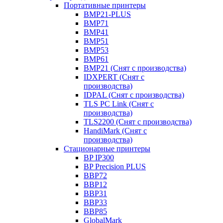
Портативные принтеры
BMP21-PLUS
BMP71
BMP41
BMP51
BMP53
BMP61
BMP21 (Снят с производства)
IDXPERT (Снят с
производства)
IDPAL (Снят с производства)
TLS PC Link (Снят с
производства)
TLS2200 (Снят с производства)
HandiMark (Снят с
производства)
Стационарные принтеры
BP IP300
BP Precision PLUS
BBP72
BBP12
BBP31
BBP33
BBP85
GlobalMark