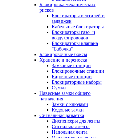
Блокировка механических
рисков
Блокираторы вентилей и
задвижек
Кабельные блокираторы
Блокираторы газо- и
воздухопроводов
Блокираторы клапана
"Бабочка"
Блокировочные боксы
Хранение и переноска
Замковые станции
Блокировочные станции
Бирочные станции
Блокираторные наборы
Сумки
Навесные замки общего
назначения
Замки с ключами
Кодовые замки
Сигнальная разметка
Диспенсеры для ленты
Сигнальная лента
Напольная лента
Оградительная лента