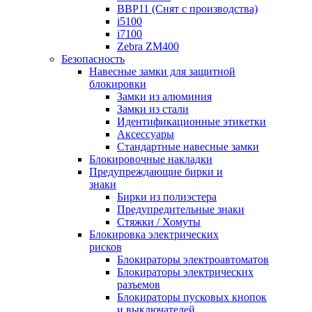
BBP11 (Снят с производства)
i5100
i7100
Zebra ZM400
Безопасность
Навесные замки для защитной
блокировки
Замки из алюминия
Замки из стали
Идентификационные этикетки
Аксессуары
Стандартные навесные замки
Блокировочные накладки
Предупреждающие бирки и
знаки
Бирки из полиэстера
Предупредительные знаки
Стяжки / Хомуты
Блокировка электрических
рисков
Блокираторы электроавтоматов
Блокираторы электрических
разъемов
Блокираторы пусковых кнопок
и выключателей