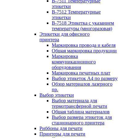
B-7511 Температурные
этикетки
B-7512 Температурные
этикетки
B-7518 Этикетка с указанием
температуры (многоразовая)
Этикетки для офисного
принтера
Маркировка провода и кабеля
Общая маркировка продукции
Маркировка
коммуникационного
оборудования
Маркировка печатных плат
Выбор этикеток А4 по размеру
Обзор материалов лазерного
пр.
Выбор этикетки
Выбор материала для
термотрансферной печати
Общая таблица материалов
Выбор размера этикеток для
стационарного принтера
Риббоны для печати
Принтеры для печати