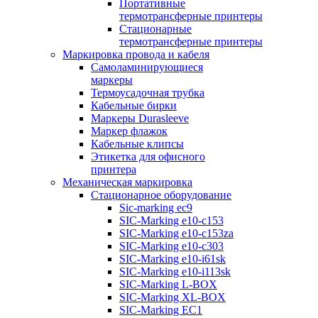
Портативные
термотрансферные принтеры
Стационарные
термотрансферные принтеры
Маркировка провода и кабеля
Самоламинирующиеся
маркеры
Термоусадочная трубка
Кабельные бирки
Маркеры Durasleeve
Маркер флажок
Кабельные клипсы
Этикетка для офисного
принтера
Механическая маркировка
Стационарное оборудование
Sic-marking ec9
SIC-Marking e10-c153
SIC-Marking e10-c153za
SIC-Marking e10-c303
SIC-Marking e10-i61sk
SIC-Marking e10-i113sk
SIC-Marking L-BOX
SIC-Marking XL-BOX
SIC-Marking EC1