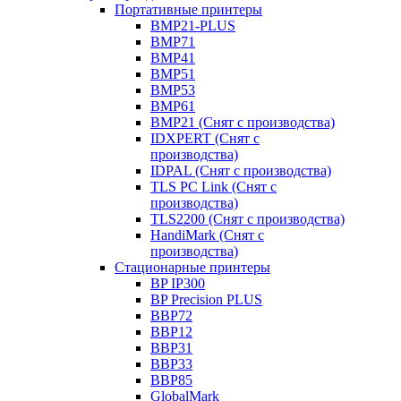
Портативные принтеры
BMP21-PLUS
BMP71
BMP41
BMP51
BMP53
BMP61
BMP21 (Снят с производства)
IDXPERT (Снят с
производства)
IDPAL (Снят с производства)
TLS PC Link (Снят с
производства)
TLS2200 (Снят с производства)
HandiMark (Снят с
производства)
Стационарные принтеры
BP IP300
BP Precision PLUS
BBP72
BBP12
BBP31
BBP33
BBP85
GlobalMark