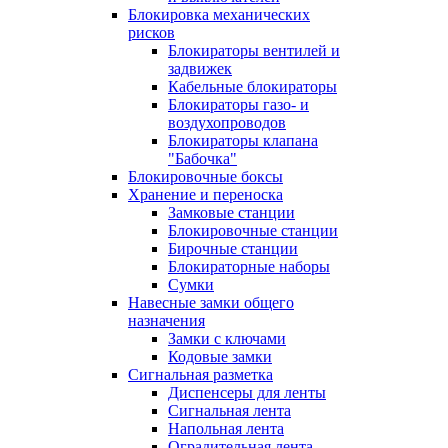
Блокировка механических
рисков
Блокираторы вентилей и
задвижек
Кабельные блокираторы
Блокираторы газо- и
воздухопроводов
Блокираторы клапана
"Бабочка"
Блокировочные боксы
Хранение и переноска
Замковые станции
Блокировочные станции
Бирочные станции
Блокираторные наборы
Сумки
Навесные замки общего
назначения
Замки с ключами
Кодовые замки
Сигнальная разметка
Диспенсеры для ленты
Сигнальная лента
Напольная лента
Оградительная лента