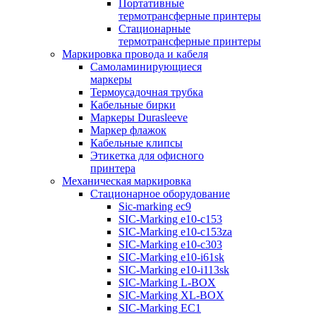
Портативные
термотрансферные принтеры
Стационарные
термотрансферные принтеры
Маркировка провода и кабеля
Самоламинирующиеся
маркеры
Термоусадочная трубка
Кабельные бирки
Маркеры Durasleeve
Маркер флажок
Кабельные клипсы
Этикетка для офисного
принтера
Механическая маркировка
Стационарное оборудование
Sic-marking ec9
SIC-Marking e10-c153
SIC-Marking e10-c153za
SIC-Marking e10-c303
SIC-Marking e10-i61sk
SIC-Marking e10-i113sk
SIC-Marking L-BOX
SIC-Marking XL-BOX
SIC-Marking EC1