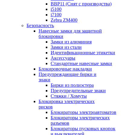
BBP11 (Снят с производства)
i5100
i7100
Zebra ZM400
Безопасность
Навесные замки для защитной
блокировки
Замки из алюминия
Замки из стали
Идентификационные этикетки
Аксессуары
Стандартные навесные замки
Блокировочные накладки
Предупреждающие бирки и
знаки
Бирки из полиэстера
Предупредительные знаки
Стяжки / Хомуты
Блокировка электрических
рисков
Блокираторы электроавтоматов
Блокираторы электрических
разъемов
Блокираторы пусковых кнопок
и выключателей