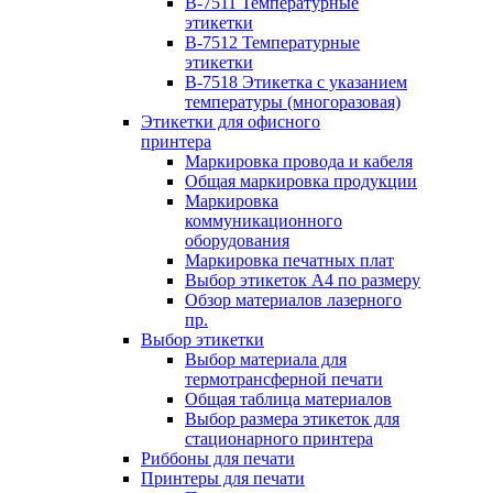
B-7511 Температурные
этикетки
B-7512 Температурные
этикетки
B-7518 Этикетка с указанием
температуры (многоразовая)
Этикетки для офисного
принтера
Маркировка провода и кабеля
Общая маркировка продукции
Маркировка
коммуникационного
оборудования
Маркировка печатных плат
Выбор этикеток А4 по размеру
Обзор материалов лазерного
пр.
Выбор этикетки
Выбор материала для
термотрансферной печати
Общая таблица материалов
Выбор размера этикеток для
стационарного принтера
Риббоны для печати
Принтеры для печати