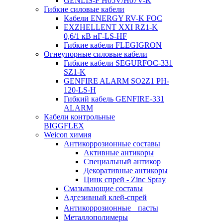
GENLIS-F Н05V/H07V-K
Гибкие силовые кабели
Кабели ENERGY RV-K FOC
EXZHELLENT XXI RZ1-K
0,6/1 кВ нГ-LS-HF
Гибкие кабели FLEGIGRON
Огнеупорные силовые кабели
Гибкие кабели SEGURFOC-331
SZ1-K
GENFIRE ALARM SO2Z1 PH-
120-LS-H
Гибкий кабель GENFIRE-331
ALARM
Кабели контрольные
BIGGFLEX
Weicon химия
Антикоррозионные составы
Активные антикоры
Специальный антикор
Декоративные антикоры
Цинк спрей - Zinc Spray
Смазывающие составы
Адгезивный клей-спрей
Антикоррозионные пасты
Металлополимеры