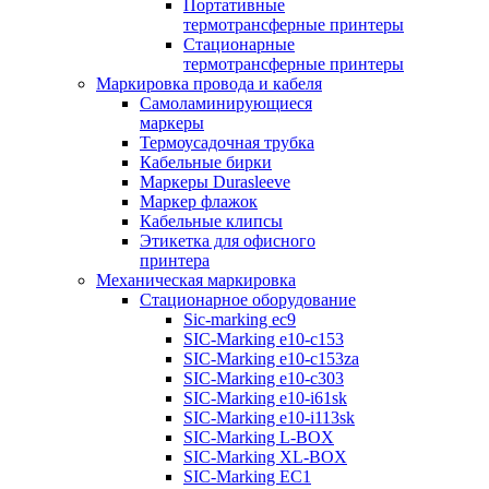
Портативные
термотрансферные принтеры
Стационарные
термотрансферные принтеры
Маркировка провода и кабеля
Самоламинирующиеся
маркеры
Термоусадочная трубка
Кабельные бирки
Маркеры Durasleeve
Маркер флажок
Кабельные клипсы
Этикетка для офисного
принтера
Механическая маркировка
Стационарное оборудование
Sic-marking ec9
SIC-Marking e10-c153
SIC-Marking e10-c153za
SIC-Marking e10-c303
SIC-Marking e10-i61sk
SIC-Marking e10-i113sk
SIC-Marking L-BOX
SIC-Marking XL-BOX
SIC-Marking EC1