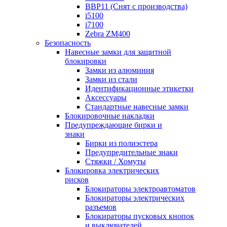
BBP11 (Снят с производства)
i5100
i7100
Zebra ZM400
Безопасность
Навесные замки для защитной
блокировки
Замки из алюминия
Замки из стали
Идентификационные этикетки
Аксессуары
Стандартные навесные замки
Блокировочные накладки
Предупреждающие бирки и
знаки
Бирки из полиэстера
Предупредительные знаки
Стяжки / Хомуты
Блокировка электрических
рисков
Блокираторы электроавтоматов
Блокираторы электрических
разъемов
Блокираторы пусковых кнопок
и выключателей