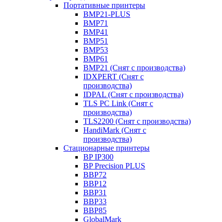
Портативные принтеры
BMP21-PLUS
BMP71
BMP41
BMP51
BMP53
BMP61
BMP21 (Снят с производства)
IDXPERT (Снят с
производства)
IDPAL (Снят с производства)
TLS PC Link (Снят с
производства)
TLS2200 (Снят с производства)
HandiMark (Снят с
производства)
Стационарные принтеры
BP IP300
BP Precision PLUS
BBP72
BBP12
BBP31
BBP33
BBP85
GlobalMark