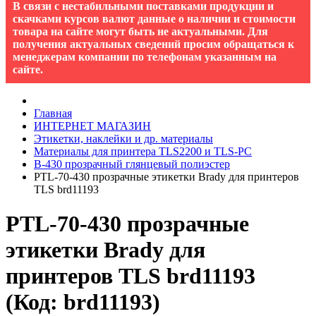
В связи с нестабильными поставками продукции и
скачками курсов валют данные о наличии и стоимости
товара на сайте могут быть не актуальными. Для
получения актуальных сведений просим обращаться к
менеджерам компании по телефонам указанным на
сайте.
Главная
ИНТЕРНЕТ МАГАЗИН
Этикетки, наклейки и др. материалы
Материалы для принтера TLS2200 и TLS-PC
B-430 прозрачный глянцевый полиэстер
PTL-70-430 прозрачные этикетки Brady для принтеров
TLS brd11193
PTL-70-430 прозрачные
этикетки Brady для
принтеров TLS brd11193
(Код:
brd11193
)