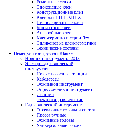
Ремонтные стики
Эпоксидные клеи
Конструкционные клеи
Клей для ПП,ПЭ,ПВХ
Цианоакрилатные клеи
Контактные клеи
Анаэробные клеи
Клеи-герметики серии flex
Силиконовые клеи-герметики
Технические составы
Немецкий инструмент Klauke
Новинки инструмента 2013
Электрогидравлический
инструмент
Новые насосные станции
Кабелерезы
Обжимной инструмент
Опрессовочный инструмент
Станции
электрогидравлические
Гидравлический инструмент
Отсекающие головы и системы
Пресса ручные
Обжимные головы
Универсальные головы