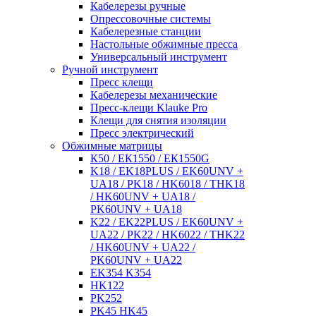
Кабелерезы ручные
Опрессовочные системы
Кабелерезные станции
Настольные обжимные пресса
Универсальный инструмент
Ручной инструмент
Пресс клещи
Кабелерезы механические
Пресс-клещи Klauke Pro
Клещи для снятия изоляции
Пресс электрический
Обжимные матрицы
К50 / ЕК1550 / ЕК1550G
K18 / EK18PLUS / EK60UNV +
UA18 / PK18 / HK6018 / THK18
/ HK60UNV + UA18 /
PK60UNV + UA18
K22 / EK22PLUS / EK60UNV +
UA22 / PK22 / HK6022 / THK22
/ HK60UNV + UA22 /
PK60UNV + UA22
EK354 K354
HK122
PK252
PK45 HK45