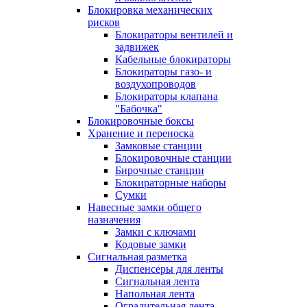
Блокировка механических
рисков
Блокираторы вентилей и
задвижек
Кабельные блокираторы
Блокираторы газо- и
воздухопроводов
Блокираторы клапана
"Бабочка"
Блокировочные боксы
Хранение и переноска
Замковые станции
Блокировочные станции
Бирочные станции
Блокираторные наборы
Сумки
Навесные замки общего
назначения
Замки с ключами
Кодовые замки
Сигнальная разметка
Диспенсеры для ленты
Сигнальная лента
Напольная лента
Оградительная лента