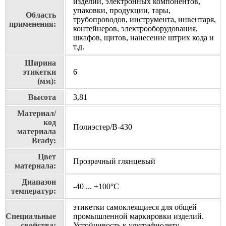
изделий, электронных компонентов,
упаковки, продукции, тары,
Область
трубопроводов, инструмента, инвентаря,
применения:
контейнеров, электрооборудования,
шкафов, щитов, нанесение штрих кода и
т.д.
Ширина
этикетки
6
(мм):
Высота
3,81
Материал/
код
Полиэстер/В-430
материала
Brady:
Цвет
Прозрачный глянцевый
материала:
Диапазон
-40 ... +100°С
температур:
этикетки самоклеящиеся для общей
Специальные
промышленной маркировки изделий.
свойства:
Устойчивость к ультрафиолету,