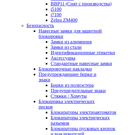
BBP11 (Снят с производства)
i5100
i7100
Zebra ZM400
Безопасность
Навесные замки для защитной
блокировки
Замки из алюминия
Замки из стали
Идентификационные этикетки
Аксессуары
Стандартные навесные замки
Блокировочные накладки
Предупреждающие бирки и
знаки
Бирки из полиэстера
Предупредительные знаки
Стяжки / Хомуты
Блокировка электрических
рисков
Блокираторы электроавтоматов
Блокираторы электрических
разъемов
Блокираторы пусковых кнопок
и выключателей