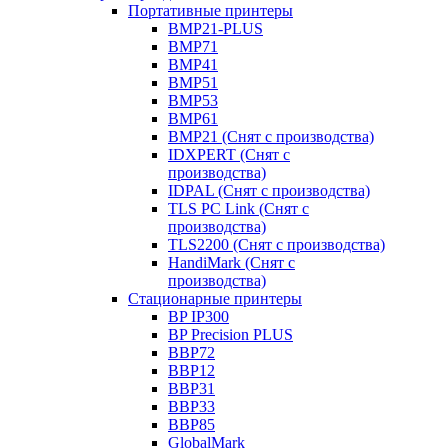
Портативные принтеры
BMP21-PLUS
BMP71
BMP41
BMP51
BMP53
BMP61
BMP21 (Снят с производства)
IDXPERT (Снят с
производства)
IDPAL (Снят с производства)
TLS PC Link (Снят с
производства)
TLS2200 (Снят с производства)
HandiMark (Снят с
производства)
Стационарные принтеры
BP IP300
BP Precision PLUS
BBP72
BBP12
BBP31
BBP33
BBP85
GlobalMark