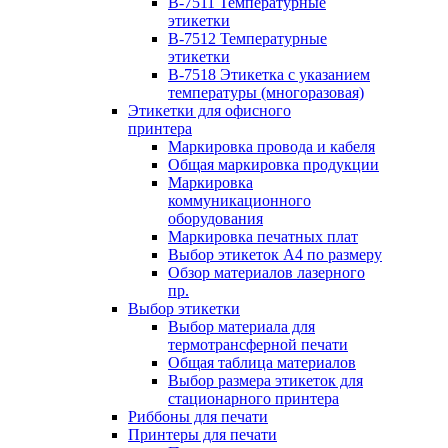
B-7511 Температурные
этикетки
B-7512 Температурные
этикетки
B-7518 Этикетка с указанием
температуры (многоразовая)
Этикетки для офисного
принтера
Маркировка провода и кабеля
Общая маркировка продукции
Маркировка
коммуникационного
оборудования
Маркировка печатных плат
Выбор этикеток А4 по размеру
Обзор материалов лазерного
пр.
Выбор этикетки
Выбор материала для
термотрансферной печати
Общая таблица материалов
Выбор размера этикеток для
стационарного принтера
Риббоны для печати
Принтеры для печати