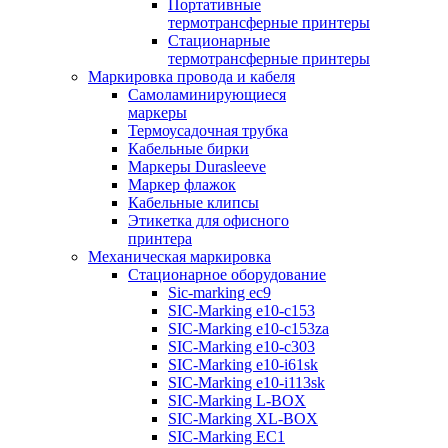
Портативные
термотрансферные принтеры
Стационарные
термотрансферные принтеры
Маркировка провода и кабеля
Самоламинирующиеся
маркеры
Термоусадочная трубка
Кабельные бирки
Маркеры Durasleeve
Маркер флажок
Кабельные клипсы
Этикетка для офисного
принтера
Механическая маркировка
Стационарное оборудование
Sic-marking ec9
SIC-Marking e10-c153
SIC-Marking e10-c153za
SIC-Marking e10-c303
SIC-Marking e10-i61sk
SIC-Marking e10-i113sk
SIC-Marking L-BOX
SIC-Marking XL-BOX
SIC-Marking EC1