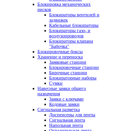
Блокировка механических
рисков
Блокираторы вентилей и
задвижек
Кабельные блокираторы
Блокираторы газо- и
воздухопроводов
Блокираторы клапана
"Бабочка"
Блокировочные боксы
Хранение и переноска
Замковые станции
Блокировочные станции
Бирочные станции
Блокираторные наборы
Сумки
Навесные замки общего
назначения
Замки с ключами
Кодовые замки
Сигнальная разметка
Диспенсеры для ленты
Сигнальная лента
Напольная лента
Оградительная лента