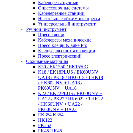
Кабелерезы ручные
Опрессовочные системы
Кабелерезные станции
Настольные обжимные пресса
Универсальный инструмент
Ручной инструмент
Пресс клещи
Кабелерезы механические
Пресс-клещи Klauke Pro
Клещи для снятия изоляции
Пресс электрический
Обжимные матрицы
К50 / ЕК1550 / ЕК1550G
K18 / EK18PLUS / EK60UNV +
UA18 / PK18 / HK6018 / THK18
/ HK60UNV + UA18 /
PK60UNV + UA18
K22 / EK22PLUS / EK60UNV +
UA22 / PK22 / HK6022 / THK22
/ HK60UNV + UA22 /
PK60UNV + UA22
EK354 K354
HK122
PK252
PK45 HK45