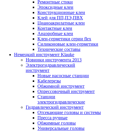
Ремонтные стики
Эпоксидные клеи
Конструкционные клеи
Клей для ПП,ПЭ,ПВХ
Цианоакрилатные клеи
Контактные клеи
Анаэробные клеи
Клеи-герметики серии flex
Силиконовые клеи-герметики
Технические составы
Немецкий инструмент Klauke
Новинки инструмента 2013
Электрогидравлический
инструмент
Новые насосные станции
Кабелерезы
Обжимной инструмент
Опрессовочный инструмент
Станции
электрогидравлические
Гидравлический инструмент
Отсекающие головы и системы
Пресса ручные
Обжимные головы
Универсальные головы