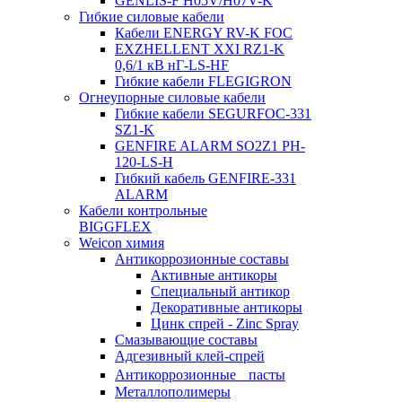
GENLIS-F Н05V/H07V-K
Гибкие силовые кабели
Кабели ENERGY RV-K FOC
EXZHELLENT XXI RZ1-K
0,6/1 кВ нГ-LS-HF
Гибкие кабели FLEGIGRON
Огнеупорные силовые кабели
Гибкие кабели SEGURFOC-331
SZ1-K
GENFIRE ALARM SO2Z1 PH-
120-LS-H
Гибкий кабель GENFIRE-331
ALARM
Кабели контрольные
BIGGFLEX
Weicon химия
Антикоррозионные составы
Активные антикоры
Специальный антикор
Декоративные антикоры
Цинк спрей - Zinc Spray
Смазывающие составы
Адгезивный клей-спрей
Антикоррозионные пасты
Металлополимеры