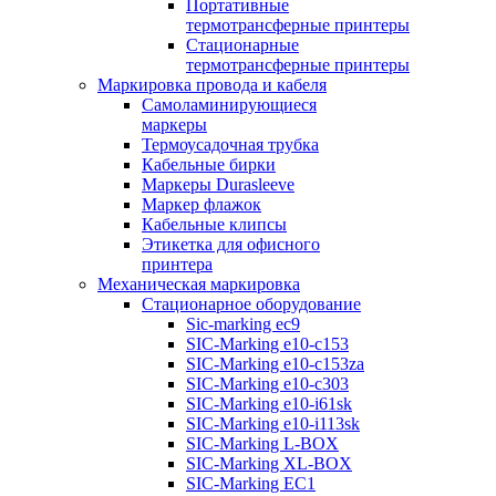
Портативные
термотрансферные принтеры
Стационарные
термотрансферные принтеры
Маркировка провода и кабеля
Самоламинирующиеся
маркеры
Термоусадочная трубка
Кабельные бирки
Маркеры Durasleeve
Маркер флажок
Кабельные клипсы
Этикетка для офисного
принтера
Механическая маркировка
Стационарное оборудование
Sic-marking ec9
SIC-Marking e10-c153
SIC-Marking e10-c153za
SIC-Marking e10-c303
SIC-Marking e10-i61sk
SIC-Marking e10-i113sk
SIC-Marking L-BOX
SIC-Marking XL-BOX
SIC-Marking EC1