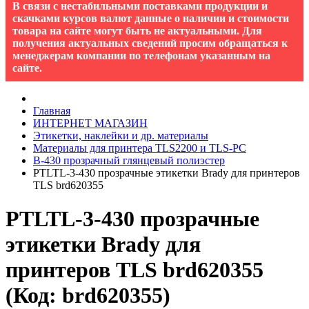
В связи с нестабильными поставками продукции и
скачками курсов валют данные о наличии и стоимости
товара на сайте могут быть не актуальными. Для
получения актуальных сведений просим обращаться к
менеджерам компании по телефонам указанным на
сайте.
Главная
ИНТЕРНЕТ МАГАЗИН
Этикетки, наклейки и др. материалы
Материалы для принтера TLS2200 и TLS-PC
B-430 прозрачный глянцевый полиэстер
PTLTL-3-430 прозрачные этикетки Brady для принтеров
TLS brd620355
PTLTL-3-430 прозрачные
этикетки Brady для
принтеров TLS brd620355
(Код:
brd620355
)