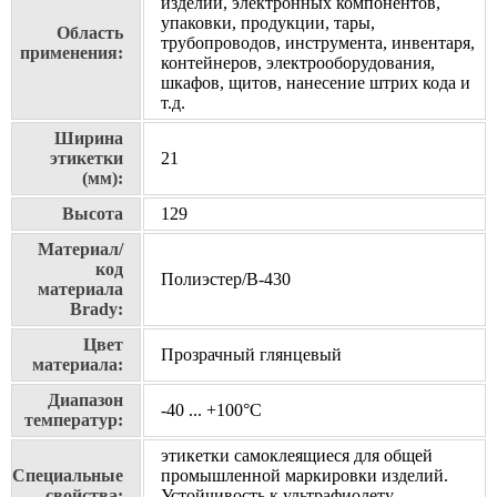
изделий, электронных компонентов,
упаковки, продукции, тары,
Область
трубопроводов, инструмента, инвентаря,
применения:
контейнеров, электрооборудования,
шкафов, щитов, нанесение штрих кода и
т.д.
Ширина
этикетки
21
(мм):
Высота
129
Материал/
код
Полиэстер/В-430
материала
Brady:
Цвет
Прозрачный глянцевый
материала:
Диапазон
-40 ... +100°С
температур:
этикетки самоклеящиеся для общей
Специальные
промышленной маркировки изделий.
свойства:
Устойчивость к ультрафиолету,