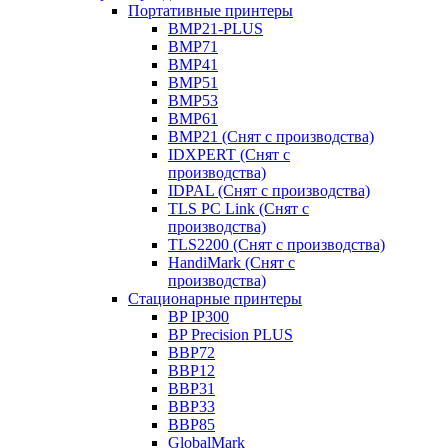
Портативные принтеры
BMP21-PLUS
BMP71
BMP41
BMP51
BMP53
BMP61
BMP21 (Снят с производства)
IDXPERT (Снят с
производства)
IDPAL (Снят с производства)
TLS PC Link (Снят с
производства)
TLS2200 (Снят с производства)
HandiMark (Снят с
производства)
Стационарные принтеры
BP IP300
BP Precision PLUS
BBP72
BBP12
BBP31
BBP33
BBP85
GlobalMark