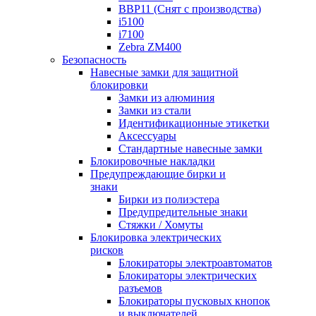
BBP11 (Снят с производства)
i5100
i7100
Zebra ZM400
Безопасность
Навесные замки для защитной
блокировки
Замки из алюминия
Замки из стали
Идентификационные этикетки
Аксессуары
Стандартные навесные замки
Блокировочные накладки
Предупреждающие бирки и
знаки
Бирки из полиэстера
Предупредительные знаки
Стяжки / Хомуты
Блокировка электрических
рисков
Блокираторы электроавтоматов
Блокираторы электрических
разъемов
Блокираторы пусковых кнопок
и выключателей