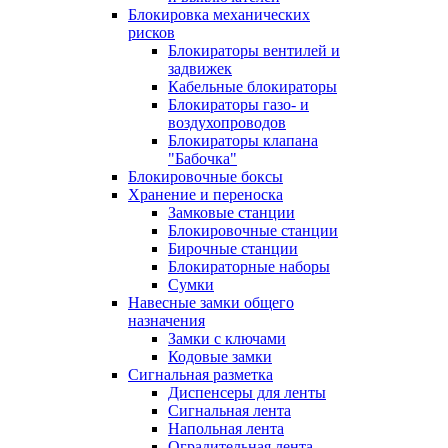
Блокировка механических
рисков
Блокираторы вентилей и
задвижек
Кабельные блокираторы
Блокираторы газо- и
воздухопроводов
Блокираторы клапана
"Бабочка"
Блокировочные боксы
Хранение и переноска
Замковые станции
Блокировочные станции
Бирочные станции
Блокираторные наборы
Сумки
Навесные замки общего
назначения
Замки с ключами
Кодовые замки
Сигнальная разметка
Диспенсеры для ленты
Сигнальная лента
Напольная лента
Оградительная лента