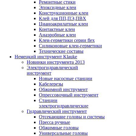
Ремонтные стики
Эпоксидные клеи
Конструкционные клеи
Клей для ПП,ПЭ,ПВХ
Цианоакрилатные клеи
Контактные клеи
Анаэробные клеи
Клеи-герметики серии flex
Силиконовые клеи-герметики
Технические составы
Немецкий инструмент Klauke
Новинки инструмента 2013
Электрогидравлический
инструмент
Новые насосные станции
Кабелерезы
Обжимной инструмент
Опрессовочный инструмент
Станции
электрогидравлические
Гидравлический инструмент
Отсекающие головы и системы
Пресса ручные
Обжимные головы
Универсальные головы