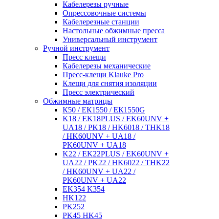
Кабелерезы ручные
Опрессовочные системы
Кабелерезные станции
Настольные обжимные пресса
Универсальный инструмент
Ручной инструмент
Пресс клещи
Кабелерезы механические
Пресс-клещи Klauke Pro
Клещи для снятия изоляции
Пресс электрический
Обжимные матрицы
К50 / ЕК1550 / ЕК1550G
K18 / EK18PLUS / EK60UNV +
UA18 / PK18 / HK6018 / THK18
/ HK60UNV + UA18 /
PK60UNV + UA18
K22 / EK22PLUS / EK60UNV +
UA22 / PK22 / HK6022 / THK22
/ HK60UNV + UA22 /
PK60UNV + UA22
EK354 K354
HK122
PK252
PK45 HK45