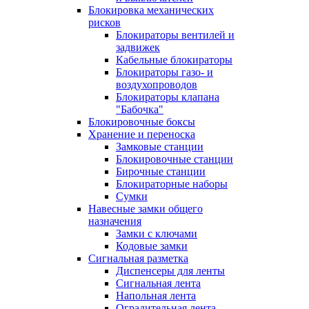
Блокировка механических
рисков
Блокираторы вентилей и
задвижек
Кабельные блокираторы
Блокираторы газо- и
воздухопроводов
Блокираторы клапана
"Бабочка"
Блокировочные боксы
Хранение и переноска
Замковые станции
Блокировочные станции
Бирочные станции
Блокираторные наборы
Сумки
Навесные замки общего
назначения
Замки с ключами
Кодовые замки
Сигнальная разметка
Диспенсеры для ленты
Сигнальная лента
Напольная лента
Оградительная лента