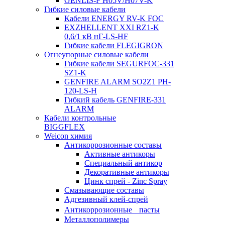
GENLIS-F Н05V/H07V-K
Гибкие силовые кабели
Кабели ENERGY RV-K FOC
EXZHELLENT XXI RZ1-K
0,6/1 кВ нГ-LS-HF
Гибкие кабели FLEGIGRON
Огнеупорные силовые кабели
Гибкие кабели SEGURFOC-331
SZ1-K
GENFIRE ALARM SO2Z1 PH-
120-LS-H
Гибкий кабель GENFIRE-331
ALARM
Кабели контрольные
BIGGFLEX
Weicon химия
Антикоррозионные составы
Активные антикоры
Специальный антикор
Декоративные антикоры
Цинк спрей - Zinc Spray
Смазывающие составы
Адгезивный клей-спрей
Антикоррозионные пасты
Металлополимеры