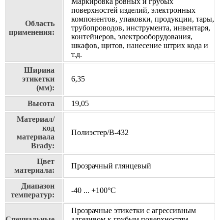
Маркировка ровных и грубых
поверхностей изделий, электронных
компонентов, упаковки, продукции, тары,
Область
трубопроводов, инструмента, инвентаря,
применения:
контейнеров, электрооборудования,
шкафов, щитов, нанесение штрих кода и
т.д.
Ширина
этикетки
6,35
(мм):
Высота
19,05
Материал/
код
Полиэстер/В-432
материала
Brady:
Цвет
Прозрачный глянцевый
материала:
Диапазон
-40 ... +100°С
температур:
Прозрачные этикетки с агрессивным
Специальные
адгезивом к грубым поверхностям.