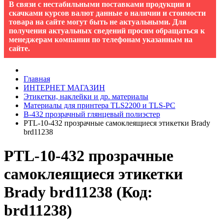
В связи с нестабильными поставками продукции и
скачками курсов валют данные о наличии и стоимости
товара на сайте могут быть не актуальными. Для
получения актуальных сведений просим обращаться к
менеджерам компании по телефонам указанным на
сайте.
Главная
ИНТЕРНЕТ МАГАЗИН
Этикетки, наклейки и др. материалы
Материалы для принтера TLS2200 и TLS-PC
B-432 прозрачный глянцевый полиэстер
PTL-10-432 прозрачные самоклеящиеся этикетки Bradу
brd11238
PTL-10-432 прозрачные
самоклеящиеся этикетки
Bradу brd11238
(Код:
brd11238
)