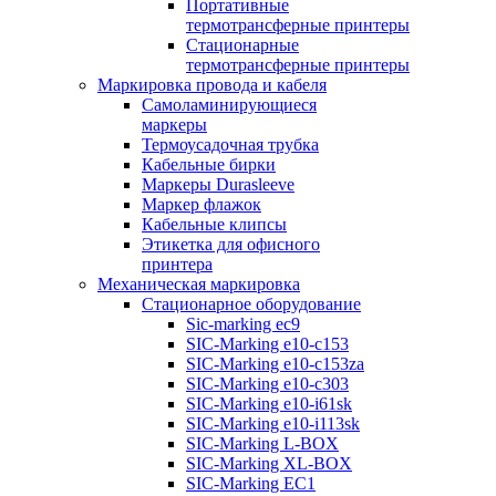
Портативные
термотрансферные принтеры
Стационарные
термотрансферные принтеры
Маркировка провода и кабеля
Самоламинирующиеся
маркеры
Термоусадочная трубка
Кабельные бирки
Маркеры Durasleeve
Маркер флажок
Кабельные клипсы
Этикетка для офисного
принтера
Механическая маркировка
Стационарное оборудование
Sic-marking ec9
SIC-Marking e10-c153
SIC-Marking e10-c153za
SIC-Marking e10-c303
SIC-Marking e10-i61sk
SIC-Marking e10-i113sk
SIC-Marking L-BOX
SIC-Marking XL-BOX
SIC-Marking EC1