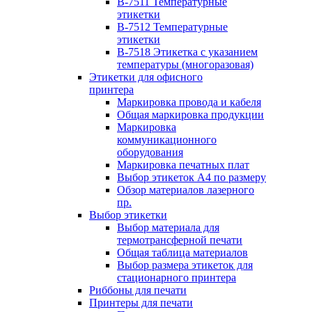
B-7511 Температурные
этикетки
B-7512 Температурные
этикетки
B-7518 Этикетка с указанием
температуры (многоразовая)
Этикетки для офисного
принтера
Маркировка провода и кабеля
Общая маркировка продукции
Маркировка
коммуникационного
оборудования
Маркировка печатных плат
Выбор этикеток А4 по размеру
Обзор материалов лазерного
пр.
Выбор этикетки
Выбор материала для
термотрансферной печати
Общая таблица материалов
Выбор размера этикеток для
стационарного принтера
Риббоны для печати
Принтеры для печати