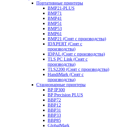
Портативные принтеры
BMP21-PLUS
BMP71
BMP41
BMP51
BMP53
BMP61
BMP21 (Снят с производства)
IDXPERT (Снят с
производства)
IDPAL (Снят с производства)
TLS PC Link (Снят с
производства)
TLS2200 (Снят с производства)
HandiMark (Снят с
производства)
Стационарные принтеры
BP IP300
BP Precision PLUS
BBP72
BBP12
BBP31
BBP33
BBP85
GlobalMark