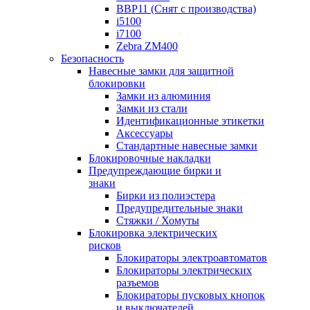
BBP11 (Снят с производства)
i5100
i7100
Zebra ZM400
Безопасность
Навесные замки для защитной
блокировки
Замки из алюминия
Замки из стали
Идентификационные этикетки
Аксессуары
Стандартные навесные замки
Блокировочные накладки
Предупреждающие бирки и
знаки
Бирки из полиэстера
Предупредительные знаки
Стяжки / Хомуты
Блокировка электрических
рисков
Блокираторы электроавтоматов
Блокираторы электрических
разъемов
Блокираторы пусковых кнопок
и выключателей