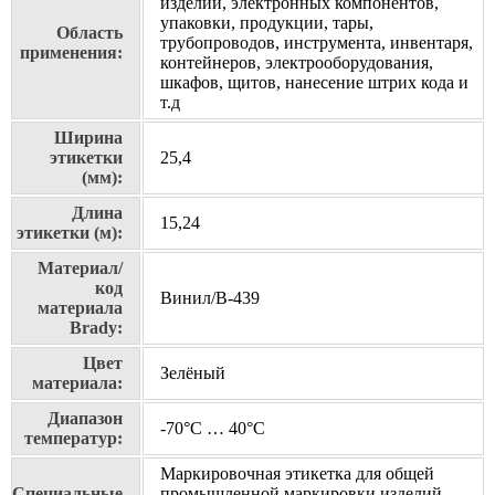
изделий, электронных компонентов,
упаковки, продукции, тары,
Область
трубопроводов, инструмента, инвентаря,
применения:
контейнеров, электрооборудования,
шкафов, щитов, нанесение штрих кода и
т.д
Ширина
этикетки
25,4
(мм):
Длина
15,24
этикетки (м):
Материал/
код
Винил/В-439
материала
Brady:
Цвет
Зелёный
материала:
Диапазон
-70°C … 40°C
температур:
Маркировочная этикетка для общей
Специальные
промышленной маркировки изделий.