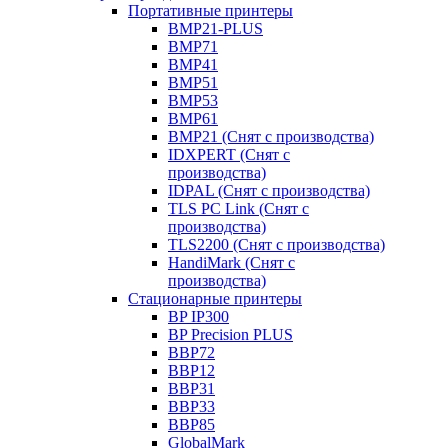
Портативные принтеры
BMP21-PLUS
BMP71
BMP41
BMP51
BMP53
BMP61
BMP21 (Снят с производства)
IDXPERT (Снят с
производства)
IDPAL (Снят с производства)
TLS PC Link (Снят с
производства)
TLS2200 (Снят с производства)
HandiMark (Снят с
производства)
Стационарные принтеры
BP IP300
BP Precision PLUS
BBP72
BBP12
BBP31
BBP33
BBP85
GlobalMark