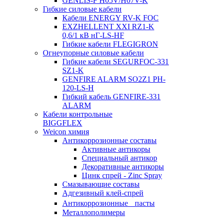
GENLIS-F Н05V/H07V-K
Гибкие силовые кабели
Кабели ENERGY RV-K FOC
EXZHELLENT XXI RZ1-K
0,6/1 кВ нГ-LS-HF
Гибкие кабели FLEGIGRON
Огнеупорные силовые кабели
Гибкие кабели SEGURFOC-331
SZ1-K
GENFIRE ALARM SO2Z1 PH-
120-LS-H
Гибкий кабель GENFIRE-331
ALARM
Кабели контрольные
BIGGFLEX
Weicon химия
Антикоррозионные составы
Активные антикоры
Специальный антикор
Декоративные антикоры
Цинк спрей - Zinc Spray
Смазывающие составы
Адгезивный клей-спрей
Антикоррозионные пасты
Металлополимеры