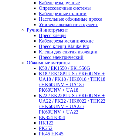
Кабелерезы ручные
Опрессовочные системы
Кабелерезные станции
Настольные обжимные пресса
Универсальный инструмент
Ручной инструмент
Пресс клещи
Кабелерезы механические
Пресс-клещи Klauke Pro
Клещи для снятия изоляции
Пресс электрический
Обжимные матрицы
К50 / ЕК1550 / ЕК1550G
K18 / EK18PLUS / EK60UNV +
UA18 / PK18 / HK6018 / THK18
/ HK60UNV + UA18 /
PK60UNV + UA18
K22 / EK22PLUS / EK60UNV +
UA22 / PK22 / HK6022 / THK22
/ HK60UNV + UA22 /
PK60UNV + UA22
EK354 K354
HK122
PK252
PK45 HK45