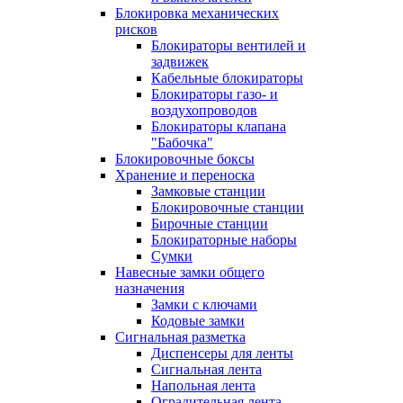
Блокировка механических
рисков
Блокираторы вентилей и
задвижек
Кабельные блокираторы
Блокираторы газо- и
воздухопроводов
Блокираторы клапана
"Бабочка"
Блокировочные боксы
Хранение и переноска
Замковые станции
Блокировочные станции
Бирочные станции
Блокираторные наборы
Сумки
Навесные замки общего
назначения
Замки с ключами
Кодовые замки
Сигнальная разметка
Диспенсеры для ленты
Сигнальная лента
Напольная лента
Оградительная лента