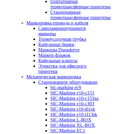
Портативные
термотрансферные принтеры
Стационарные
термотрансферные принтеры
Маркировка провода и кабеля
Самоламинирующиеся
маркеры
Термоусадочная трубка
Кабельные бирки
Маркеры Durasleeve
Маркер флажок
Кабельные клипсы
Этикетка для офисного
принтера
Механическая маркировка
Стационарное оборудование
Sic-marking ec9
SIC-Marking e10-c153
SIC-Marking e10-c153za
SIC-Marking e10-c303
SIC-Marking e10-i61sk
SIC-Marking e10-i113sk
SIC-Marking L-BOX
SIC-Marking XL-BOX
SIC-Marking EC1