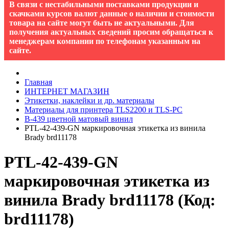
В связи с нестабильными поставками продукции и
скачками курсов валют данные о наличии и стоимости
товара на сайте могут быть не актуальными. Для
получения актуальных сведений просим обращаться к
менеджерам компании по телефонам указанным на
сайте.
Главная
ИНТЕРНЕТ МАГАЗИН
Этикетки, наклейки и др. материалы
Материалы для принтера TLS2200 и TLS-PC
B-439 цветной матовый винил
PTL-42-439-GN маркировочная этикетка из винила
Brady brd11178
PTL-42-439-GN
маркировочная этикетка из
винила Brady brd11178
(Код:
brd11178
)