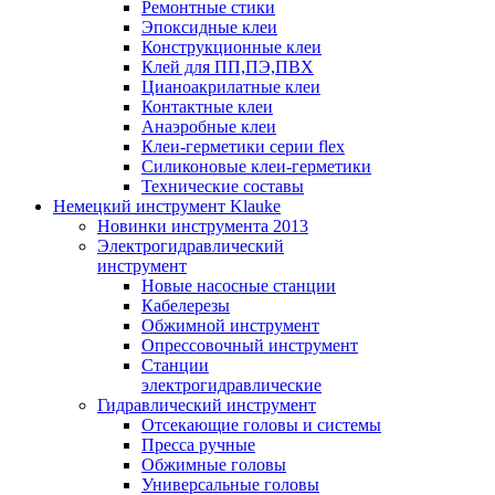
Ремонтные стики
Эпоксидные клеи
Конструкционные клеи
Клей для ПП,ПЭ,ПВХ
Цианоакрилатные клеи
Контактные клеи
Анаэробные клеи
Клеи-герметики серии flex
Силиконовые клеи-герметики
Технические составы
Немецкий инструмент Klauke
Новинки инструмента 2013
Электрогидравлический
инструмент
Новые насосные станции
Кабелерезы
Обжимной инструмент
Опрессовочный инструмент
Станции
электрогидравлические
Гидравлический инструмент
Отсекающие головы и системы
Пресса ручные
Обжимные головы
Универсальные головы