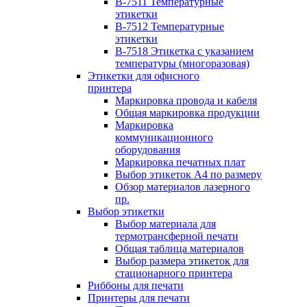
B-7511 Температурные
этикетки
B-7512 Температурные
этикетки
B-7518 Этикетка с указанием
температуры (многоразовая)
Этикетки для офисного
принтера
Маркировка провода и кабеля
Общая маркировка продукции
Маркировка
коммуникационного
оборудования
Маркировка печатных плат
Выбор этикеток А4 по размеру
Обзор материалов лазерного
пр.
Выбор этикетки
Выбор материала для
термотрансферной печати
Общая таблица материалов
Выбор размера этикеток для
стационарного принтера
Риббоны для печати
Принтеры для печати