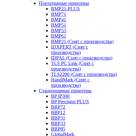
Портативные принтеры
BMP21-PLUS
BMP71
BMP41
BMP51
BMP53
BMP61
BMP21 (Снят с производства)
IDXPERT (Снят с
производства)
IDPAL (Снят с производства)
TLS PC Link (Снят с
производства)
TLS2200 (Снят с производства)
HandiMark (Снят с
производства)
Стационарные принтеры
BP IP300
BP Precision PLUS
BBP72
BBP12
BBP31
BBP33
BBP85
GlobalMark