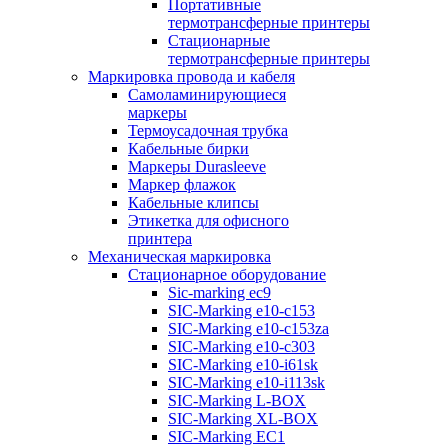
Портативные
термотрансферные принтеры
Стационарные
термотрансферные принтеры
Маркировка провода и кабеля
Самоламинирующиеся
маркеры
Термоусадочная трубка
Кабельные бирки
Маркеры Durasleeve
Маркер флажок
Кабельные клипсы
Этикетка для офисного
принтера
Механическая маркировка
Стационарное оборудование
Sic-marking ec9
SIC-Marking e10-c153
SIC-Marking e10-c153za
SIC-Marking e10-c303
SIC-Marking e10-i61sk
SIC-Marking e10-i113sk
SIC-Marking L-BOX
SIC-Marking XL-BOX
SIC-Marking EC1