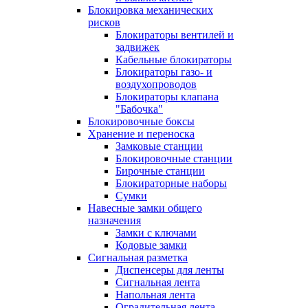
Блокировка механических
рисков
Блокираторы вентилей и
задвижек
Кабельные блокираторы
Блокираторы газо- и
воздухопроводов
Блокираторы клапана
"Бабочка"
Блокировочные боксы
Хранение и переноска
Замковые станции
Блокировочные станции
Бирочные станции
Блокираторные наборы
Сумки
Навесные замки общего
назначения
Замки с ключами
Кодовые замки
Сигнальная разметка
Диспенсеры для ленты
Сигнальная лента
Напольная лента
Оградительная лента