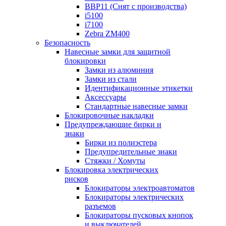
BBP11 (Снят с производства)
i5100
i7100
Zebra ZM400
Безопасность
Навесные замки для защитной
блокировки
Замки из алюминия
Замки из стали
Идентификационные этикетки
Аксессуары
Стандартные навесные замки
Блокировочные накладки
Предупреждающие бирки и
знаки
Бирки из полиэстера
Предупредительные знаки
Стяжки / Хомуты
Блокировка электрических
рисков
Блокираторы электроавтоматов
Блокираторы электрических
разъемов
Блокираторы пусковых кнопок
и выключателей