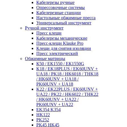
Кабелерезы ручные
Опрессовочные системы
Кабелерезные станции
Настольные обжимные пресса
Универсальный инструмент
Ручной инструмент
Пресс клещи
Кабелерезы механические
Пресс-клещи Klauke Pro
Клещи для снятия изоляции
Пресс электрический
Обжимные матрицы
К50 / ЕК1550 / ЕК1550G
K18 / EK18PLUS / EK60UNV +
UA18 / PK18 / HK6018 / THK18
/ HK60UNV + UA18 /
PK60UNV + UA18
K22 / EK22PLUS / EK60UNV +
UA22 / PK22 / HK6022 / THK22
/ HK60UNV + UA22 /
PK60UNV + UA22
EK354 K354
HK122
PK252
PK45 HK45