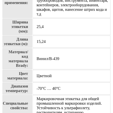
трубопроводов, инструмента, инвентаря,
применения:
контейнеров, электрооборудования,
шкафов, щитов, нанесение штрих кода и
т.д
Ширина
этикетки
25,4
(мм):
Длина
15,24
этикетки (м):
Материал/
код
Винил/В-439
материала
Brady:
Цвет
Цветной
материала:
Диапазон
-70°C … 40°C
температур:
Маркировочная этикетка для общей
Специальные
промышленной маркировки изделий.
свойства:
Устойчивость к ультрафиолету,
растворителям, истиранию.