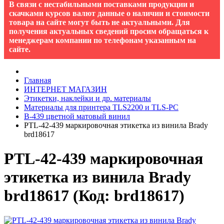
В связи с нестабильными поставками продукции и
скачками курсов валют данные о наличии и стоимости
товара на сайте могут быть не актуальными. Для
получения актуальных сведений просим обращаться к
менеджерам компании по телефонам указанным на
сайте.
Главная
ИНТЕРНЕТ МАГАЗИН
Этикетки, наклейки и др. материалы
Материалы для принтера TLS2200 и TLS-PC
B-439 цветной матовый винил
PTL-42-439 маркировочная этикетка из винила Brady
brd18617
PTL-42-439 маркировочная
этикетка из винила Brady
brd18617
(Код:
brd18617
)