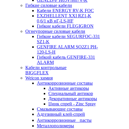
GENLIS-F Н05V/H07V-K
Гибкие силовые кабели
Кабели ENERGY RV-K FOC
EXZHELLENT XXI RZ1-K
0,6/1 кВ нГ-LS-HF
Гибкие кабели FLEGIGRON
Огнеупорные силовые кабели
Гибкие кабели SEGURFOC-331
SZ1-K
GENFIRE ALARM SO2Z1 PH-
120-LS-H
Гибкий кабель GENFIRE-331
ALARM
Кабели контрольные
BIGGFLEX
Weicon химия
Антикоррозионные составы
Активные антикоры
Специальный антикор
Декоративные антикоры
Цинк спрей - Zinc Spray
Смазывающие составы
Адгезивный клей-спрей
Антикоррозионные пасты
Металлополимеры