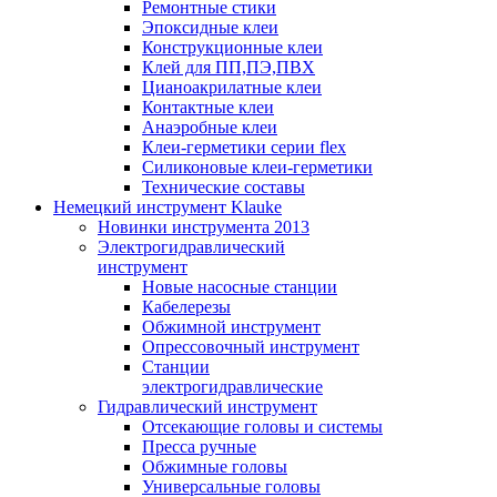
Ремонтные стики
Эпоксидные клеи
Конструкционные клеи
Клей для ПП,ПЭ,ПВХ
Цианоакрилатные клеи
Контактные клеи
Анаэробные клеи
Клеи-герметики серии flex
Силиконовые клеи-герметики
Технические составы
Немецкий инструмент Klauke
Новинки инструмента 2013
Электрогидравлический
инструмент
Новые насосные станции
Кабелерезы
Обжимной инструмент
Опрессовочный инструмент
Станции
электрогидравлические
Гидравлический инструмент
Отсекающие головы и системы
Пресса ручные
Обжимные головы
Универсальные головы