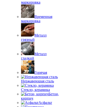
маркировка
Временная
маркировка
Металл
грязный
Металл
гладкий
Горячая
Нержавеющая сталь
Стекло, керамика
Бетон,
кирпич
Асфальт