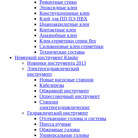
Ремонтные стики
Эпоксидные клеи
Конструкционные клеи
Клей для ПП,ПЭ,ПВХ
Цианоакрилатные клеи
Контактные клеи
Анаэробные клеи
Клеи-герметики серии flex
Силиконовые клеи-герметики
Технические составы
Немецкий инструмент Klauke
Новинки инструмента 2013
Электрогидравлический
инструмент
Новые насосные станции
Кабелерезы
Обжимной инструмент
Опрессовочный инструмент
Станции
электрогидравлические
Гидравлический инструмент
Отсекающие головы и системы
Пресса ручные
Обжимные головы
Универсальные головы