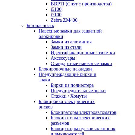
BBP11 (Снят с производства)
i5100
i7100
Zebra ZM400
Безопасность
Навесные замки для защитной
блокировки
Замки из алюминия
Замки из стали
Идентификационные этикетки
Аксессуары
Стандартные навесные замки
Блокировочные накладки
Предупреждающие бирки и
знаки
Бирки из полиэстера
Предупредительные знаки
Стяжки / Хомуты
Блокировка электрических
рисков
Блокираторы электроавтоматов
Блокираторы электрических
разъемов
Блокираторы пусковых кнопок
и выключателей