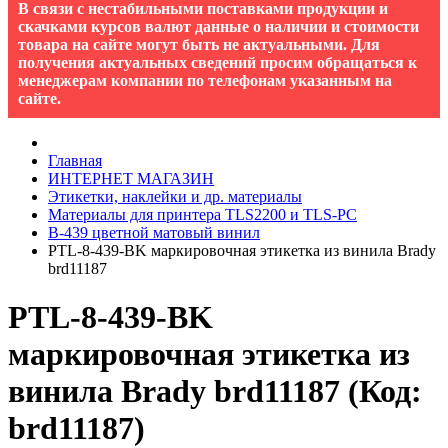
В связи с нестабильными поставками продукции и
скачками курсов валют данные о наличии и стоимости
товара на сайте могут быть не актуальными. Для
получения актуальных сведений просим обращаться к
менеджерам компании по телефонам указанным на
сайте.
Главная
ИНТЕРНЕТ МАГАЗИН
Этикетки, наклейки и др. материалы
Материалы для принтера TLS2200 и TLS-PC
B-439 цветной матовый винил
PTL-8-439-BK маркировочная этикетка из винила Brady
brd11187
PTL-8-439-BK
маркировочная этикетка из
винила Brady brd11187
(Код:
brd11187
)