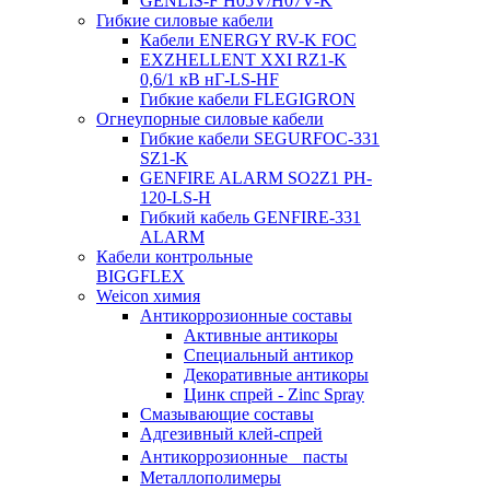
GENLIS-F Н05V/H07V-K
Гибкие силовые кабели
Кабели ENERGY RV-K FOC
EXZHELLENT XXI RZ1-K
0,6/1 кВ нГ-LS-HF
Гибкие кабели FLEGIGRON
Огнеупорные силовые кабели
Гибкие кабели SEGURFOC-331
SZ1-K
GENFIRE ALARM SO2Z1 PH-
120-LS-H
Гибкий кабель GENFIRE-331
ALARM
Кабели контрольные
BIGGFLEX
Weicon химия
Антикоррозионные составы
Активные антикоры
Специальный антикор
Декоративные антикоры
Цинк спрей - Zinc Spray
Смазывающие составы
Адгезивный клей-спрей
Антикоррозионные пасты
Металлополимеры