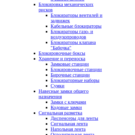
Блокировка механических
рисков
Блокираторы вентилей и
задвижек
Кабельные блокираторы
Блокираторы газо- и
воздухопроводов
Блокираторы клапана
"Бабочка"
Блокировочные боксы
Хранение и переноска
Замковые станции
Блокировочные станции
Бирочные станции
Блокираторные наборы
Сумки
Навесные замки общего
назначения
Замки с ключами
Кодовые замки
Сигнальная разметка
Диспенсеры для ленты
Сигнальная лента
Напольная лента
Оградительная лента