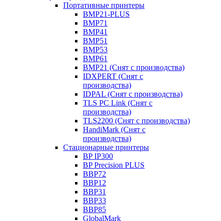
Портативные принтеры
BMP21-PLUS
BMP71
BMP41
BMP51
BMP53
BMP61
BMP21 (Снят с производства)
IDXPERT (Снят с
производства)
IDPAL (Снят с производства)
TLS PC Link (Снят с
производства)
TLS2200 (Снят с производства)
HandiMark (Снят с
производства)
Стационарные принтеры
BP IP300
BP Precision PLUS
BBP72
BBP12
BBP31
BBP33
BBP85
GlobalMark