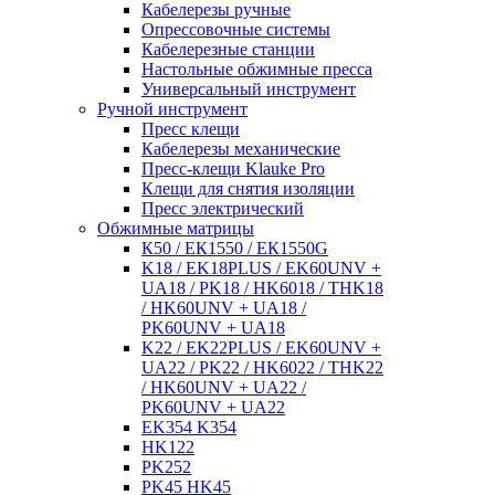
Кабелерезы ручные
Опрессовочные системы
Кабелерезные станции
Настольные обжимные пресса
Универсальный инструмент
Ручной инструмент
Пресс клещи
Кабелерезы механические
Пресс-клещи Klauke Pro
Клещи для снятия изоляции
Пресс электрический
Обжимные матрицы
К50 / ЕК1550 / ЕК1550G
K18 / EK18PLUS / EK60UNV +
UA18 / PK18 / HK6018 / THK18
/ HK60UNV + UA18 /
PK60UNV + UA18
K22 / EK22PLUS / EK60UNV +
UA22 / PK22 / HK6022 / THK22
/ HK60UNV + UA22 /
PK60UNV + UA22
EK354 K354
HK122
PK252
PK45 HK45