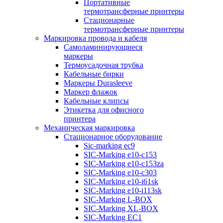
Портативные
термотрансферные принтеры
Стационарные
термотрансферные принтеры
Маркировка провода и кабеля
Самоламинирующиеся
маркеры
Термоусадочная трубка
Кабельные бирки
Маркеры Durasleeve
Маркер флажок
Кабельные клипсы
Этикетка для офисного
принтера
Механическая маркировка
Стационарное оборудование
Sic-marking ec9
SIC-Marking e10-c153
SIC-Marking e10-c153za
SIC-Marking e10-c303
SIC-Marking e10-i61sk
SIC-Marking e10-i113sk
SIC-Marking L-BOX
SIC-Marking XL-BOX
SIC-Marking EC1