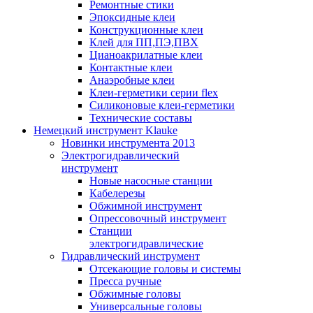
Ремонтные стики
Эпоксидные клеи
Конструкционные клеи
Клей для ПП,ПЭ,ПВХ
Цианоакрилатные клеи
Контактные клеи
Анаэробные клеи
Клеи-герметики серии flex
Силиконовые клеи-герметики
Технические составы
Немецкий инструмент Klauke
Новинки инструмента 2013
Электрогидравлический
инструмент
Новые насосные станции
Кабелерезы
Обжимной инструмент
Опрессовочный инструмент
Станции
электрогидравлические
Гидравлический инструмент
Отсекающие головы и системы
Пресса ручные
Обжимные головы
Универсальные головы