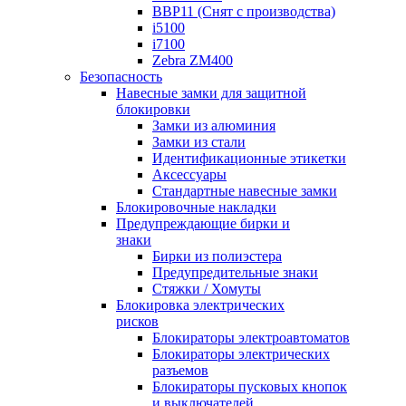
BBP11 (Снят с производства)
i5100
i7100
Zebra ZM400
Безопасность
Навесные замки для защитной
блокировки
Замки из алюминия
Замки из стали
Идентификационные этикетки
Аксессуары
Стандартные навесные замки
Блокировочные накладки
Предупреждающие бирки и
знаки
Бирки из полиэстера
Предупредительные знаки
Стяжки / Хомуты
Блокировка электрических
рисков
Блокираторы электроавтоматов
Блокираторы электрических
разъемов
Блокираторы пусковых кнопок
и выключателей