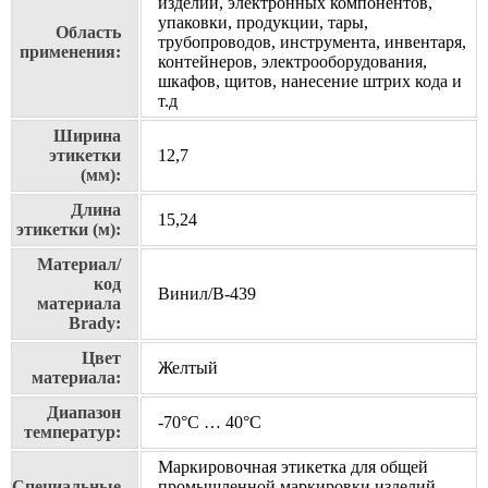
изделий, электронных компонентов,
упаковки, продукции, тары,
Область
трубопроводов, инструмента, инвентаря,
применения:
контейнеров, электрооборудования,
шкафов, щитов, нанесение штрих кода и
т.д
Ширина
этикетки
12,7
(мм):
Длина
15,24
этикетки (м):
Материал/
код
Винил/В-439
материала
Brady:
Цвет
Желтый
материала:
Диапазон
-70°C … 40°C
температур:
Маркировочная этикетка для общей
Специальные
промышленной маркировки изделий.