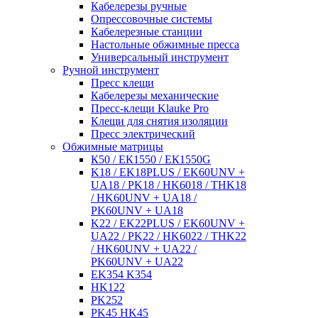
Кабелерезы ручные
Опрессовочные системы
Кабелерезные станции
Настольные обжимные пресса
Универсальный инструмент
Ручной инструмент
Пресс клещи
Кабелерезы механические
Пресс-клещи Klauke Pro
Клещи для снятия изоляции
Пресс электрический
Обжимные матрицы
К50 / ЕК1550 / ЕК1550G
K18 / EK18PLUS / EK60UNV +
UA18 / PK18 / HK6018 / THK18
/ HK60UNV + UA18 /
PK60UNV + UA18
K22 / EK22PLUS / EK60UNV +
UA22 / PK22 / HK6022 / THK22
/ HK60UNV + UA22 /
PK60UNV + UA22
EK354 K354
HK122
PK252
PK45 HK45