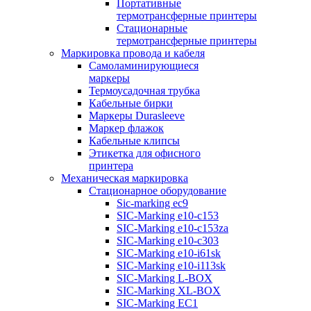
Портативные
термотрансферные принтеры
Стационарные
термотрансферные принтеры
Маркировка провода и кабеля
Самоламинирующиеся
маркеры
Термоусадочная трубка
Кабельные бирки
Маркеры Durasleeve
Маркер флажок
Кабельные клипсы
Этикетка для офисного
принтера
Механическая маркировка
Стационарное оборудование
Sic-marking ec9
SIC-Marking e10-c153
SIC-Marking e10-c153za
SIC-Marking e10-c303
SIC-Marking e10-i61sk
SIC-Marking e10-i113sk
SIC-Marking L-BOX
SIC-Marking XL-BOX
SIC-Marking EC1