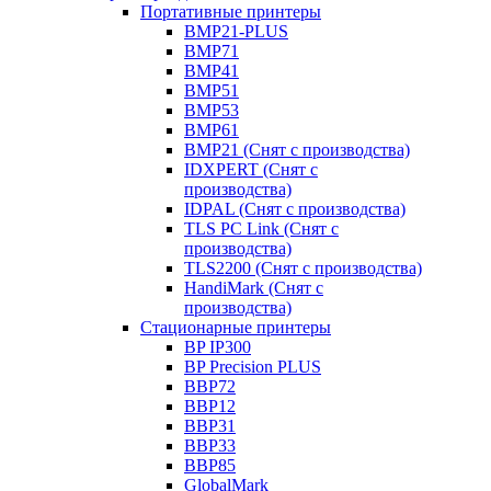
Портативные принтеры
BMP21-PLUS
BMP71
BMP41
BMP51
BMP53
BMP61
BMP21 (Снят с производства)
IDXPERT (Снят с
производства)
IDPAL (Снят с производства)
TLS PC Link (Снят с
производства)
TLS2200 (Снят с производства)
HandiMark (Снят с
производства)
Стационарные принтеры
BP IP300
BP Precision PLUS
BBP72
BBP12
BBP31
BBP33
BBP85
GlobalMark