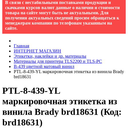
В связи с нестабильными поставками продукции и
скачками курсов валют данные о наличии и стоимости
товара на сайте могут быть не актуальными. Для
получения актуальных сведений просим обращаться к
менеджерам компании по телефонам указанным на
сайте.
Главная
ИНТЕРНЕТ МАГАЗИН
Этикетки, наклейки и др. материалы
Материалы для принтера TLS2200 и TLS-PC
B-439 цветной матовый винил
PTL-8-439-YL маркировочная этикетка из винила Brady
brd18631
PTL-8-439-YL
маркировочная этикетка из
винила Brady brd18631
(Код:
brd18631
)