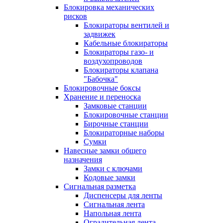
Блокировка механических
рисков
Блокираторы вентилей и
задвижек
Кабельные блокираторы
Блокираторы газо- и
воздухопроводов
Блокираторы клапана
"Бабочка"
Блокировочные боксы
Хранение и переноска
Замковые станции
Блокировочные станции
Бирочные станции
Блокираторные наборы
Сумки
Навесные замки общего
назначения
Замки с ключами
Кодовые замки
Сигнальная разметка
Диспенсеры для ленты
Сигнальная лента
Напольная лента
Оградительная лента