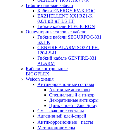
GENLIS-F Н05V/H07V-K
Гибкие силовые кабели
Кабели ENERGY RV-K FOC
EXZHELLENT XXI RZ1-K
0,6/1 кВ нГ-LS-HF
Гибкие кабели FLEGIGRON
Огнеупорные силовые кабели
Гибкие кабели SEGURFOC-331
SZ1-K
GENFIRE ALARM SO2Z1 PH-
120-LS-H
Гибкий кабель GENFIRE-331
ALARM
Кабели контрольные
BIGGFLEX
Weicon химия
Антикоррозионные составы
Активные антикоры
Специальный антикор
Декоративные антикоры
Цинк спрей - Zinc Spray
Смазывающие составы
Адгезивный клей-спрей
Антикоррозионные пасты
Металлополимеры