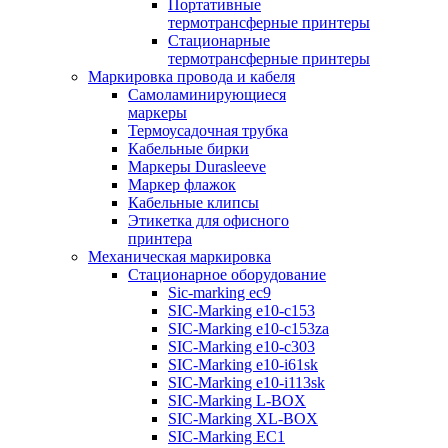
Портативные
термотрансферные принтеры
Стационарные
термотрансферные принтеры
Маркировка провода и кабеля
Самоламинирующиеся
маркеры
Термоусадочная трубка
Кабельные бирки
Маркеры Durasleeve
Маркер флажок
Кабельные клипсы
Этикетка для офисного
принтера
Механическая маркировка
Стационарное оборудование
Sic-marking ec9
SIC-Marking e10-c153
SIC-Marking e10-c153za
SIC-Marking e10-c303
SIC-Marking e10-i61sk
SIC-Marking e10-i113sk
SIC-Marking L-BOX
SIC-Marking XL-BOX
SIC-Marking EC1