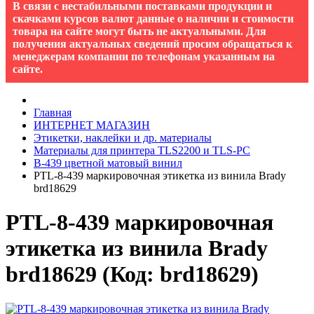
В связи с нестабильными поставками продукции и
скачками курсов валют данные о наличии и стоимости
товара на сайте могут быть не актуальными. Для
получения актуальных сведений просим обращаться к
менеджерам компании по телефонам указанным на
сайте.
Главная
ИНТЕРНЕТ МАГАЗИН
Этикетки, наклейки и др. материалы
Материалы для принтера TLS2200 и TLS-PC
B-439 цветной матовый винил
PTL-8-439 маркировочная этикетка из винила Brady
brd18629
PTL-8-439 маркировочная
этикетка из винила Brady
brd18629
(Код:
brd18629
)