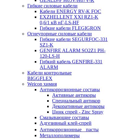
GENLIS-F Н05V/H07V-K
Гибкие силовые кабели
Кабели ENERGY RV-K FOC
EXZHELLENT XXI RZ1-K
0,6/1 кВ нГ-LS-HF
Гибкие кабели FLEGIGRON
Огнеупорные силовые кабели
Гибкие кабели SEGURFOC-331
SZ1-K
GENFIRE ALARM SO2Z1 PH-
120-LS-H
Гибкий кабель GENFIRE-331
ALARM
Кабели контрольные
BIGGFLEX
Weicon химия
Антикоррозионные составы
Активные антикоры
Специальный антикор
Декоративные антикоры
Цинк спрей - Zinc Spray
Смазывающие составы
Адгезивный клей-спрей
Антикоррозионные пасты
Металлополимеры