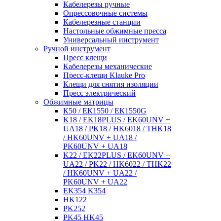
Кабелерезы ручные
Опрессовочные системы
Кабелерезные станции
Настольные обжимные пресса
Универсальный инструмент
Ручной инструмент
Пресс клещи
Кабелерезы механические
Пресс-клещи Klauke Pro
Клещи для снятия изоляции
Пресс электрический
Обжимные матрицы
К50 / ЕК1550 / ЕК1550G
K18 / EK18PLUS / EK60UNV +
UA18 / PK18 / HK6018 / THK18
/ HK60UNV + UA18 /
PK60UNV + UA18
K22 / EK22PLUS / EK60UNV +
UA22 / PK22 / HK6022 / THK22
/ HK60UNV + UA22 /
PK60UNV + UA22
EK354 K354
HK122
PK252
PK45 HK45