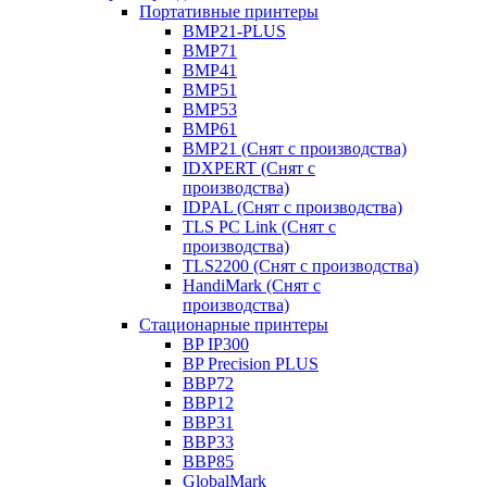
Портативные принтеры
BMP21-PLUS
BMP71
BMP41
BMP51
BMP53
BMP61
BMP21 (Снят с производства)
IDXPERT (Снят с
производства)
IDPAL (Снят с производства)
TLS PC Link (Снят с
производства)
TLS2200 (Снят с производства)
HandiMark (Снят с
производства)
Стационарные принтеры
BP IP300
BP Precision PLUS
BBP72
BBP12
BBP31
BBP33
BBP85
GlobalMark