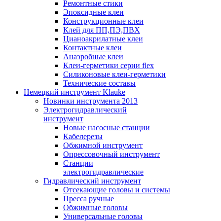
Ремонтные стики
Эпоксидные клеи
Конструкционные клеи
Клей для ПП,ПЭ,ПВХ
Цианоакрилатные клеи
Контактные клеи
Анаэробные клеи
Клеи-герметики серии flex
Силиконовые клеи-герметики
Технические составы
Немецкий инструмент Klauke
Новинки инструмента 2013
Электрогидравлический
инструмент
Новые насосные станции
Кабелерезы
Обжимной инструмент
Опрессовочный инструмент
Станции
электрогидравлические
Гидравлический инструмент
Отсекающие головы и системы
Пресса ручные
Обжимные головы
Универсальные головы