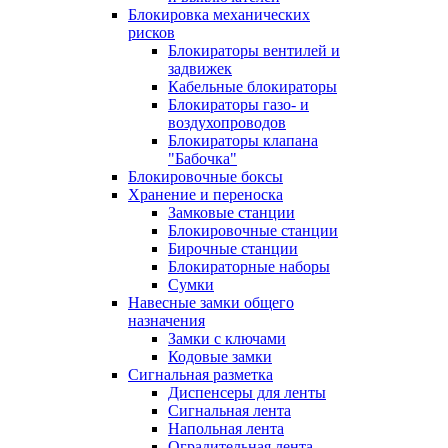
Блокировка механических
рисков
Блокираторы вентилей и
задвижек
Кабельные блокираторы
Блокираторы газо- и
воздухопроводов
Блокираторы клапана
"Бабочка"
Блокировочные боксы
Хранение и переноска
Замковые станции
Блокировочные станции
Бирочные станции
Блокираторные наборы
Сумки
Навесные замки общего
назначения
Замки с ключами
Кодовые замки
Сигнальная разметка
Диспенсеры для ленты
Сигнальная лента
Напольная лента
Оградительная лента