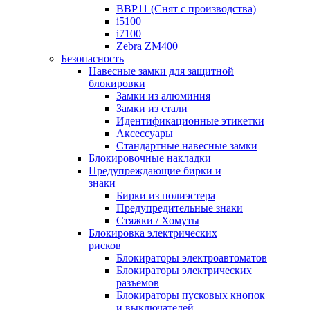
BBP11 (Снят с производства)
i5100
i7100
Zebra ZM400
Безопасность
Навесные замки для защитной
блокировки
Замки из алюминия
Замки из стали
Идентификационные этикетки
Аксессуары
Стандартные навесные замки
Блокировочные накладки
Предупреждающие бирки и
знаки
Бирки из полиэстера
Предупредительные знаки
Стяжки / Хомуты
Блокировка электрических
рисков
Блокираторы электроавтоматов
Блокираторы электрических
разъемов
Блокираторы пусковых кнопок
и выключателей