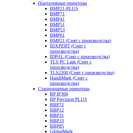
Портативные принтеры
BMP21-PLUS
BMP71
BMP41
BMP51
BMP53
BMP61
BMP21 (Снят с производства)
IDXPERT (Снят с
производства)
IDPAL (Снят с производства)
TLS PC Link (Снят с
производства)
TLS2200 (Снят с производства)
HandiMark (Снят с
производства)
Стационарные принтеры
BP IP300
BP Precision PLUS
BBP72
BBP12
BBP31
BBP33
BBP85
GlobalMark