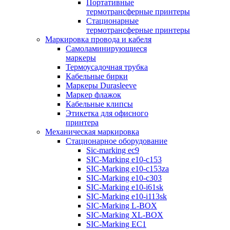
Портативные
термотрансферные принтеры
Стационарные
термотрансферные принтеры
Маркировка провода и кабеля
Самоламинирующиеся
маркеры
Термоусадочная трубка
Кабельные бирки
Маркеры Durasleeve
Маркер флажок
Кабельные клипсы
Этикетка для офисного
принтера
Механическая маркировка
Стационарное оборудование
Sic-marking ec9
SIC-Marking e10-c153
SIC-Marking e10-c153za
SIC-Marking e10-c303
SIC-Marking e10-i61sk
SIC-Marking e10-i113sk
SIC-Marking L-BOX
SIC-Marking XL-BOX
SIC-Marking EC1