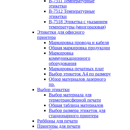
B-7511 Температурные
этикетки
B-7512 Температурные
этикетки
B-7518 Этикетка с указанием
температуры (многоразовая)
Этикетки для офисного
принтера
Маркировка провода и кабеля
Общая маркировка продукции
Маркировка
коммуникационного
оборудования
Маркировка печатных плат
Выбор этикеток А4 по размеру
Обзор материалов лазерного
пр.
Выбор этикетки
Выбор материала для
термотрансферной печати
Общая таблица материалов
Выбор размера этикеток для
стационарного принтера
Риббоны для печати
Принтеры для печати