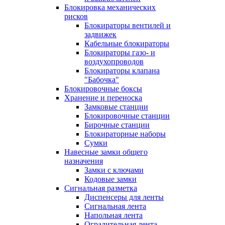
Блокировка механических
рисков
Блокираторы вентилей и
задвижек
Кабельные блокираторы
Блокираторы газо- и
воздухопроводов
Блокираторы клапана
"Бабочка"
Блокировочные боксы
Хранение и переноска
Замковые станции
Блокировочные станции
Бирочные станции
Блокираторные наборы
Сумки
Навесные замки общего
назначения
Замки с ключами
Кодовые замки
Сигнальная разметка
Диспенсеры для ленты
Сигнальная лента
Напольная лента
Оградительная лента