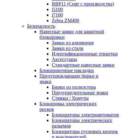
BBP11 (Снят с производства)
i5100
i7100
Zebra ZM400
Безопасность
Навесные замки для защитной
блокировки
Замки из алюминия
Замки из стали
Идентификационные этикетки
Аксессуары
Стандартные навесные замки
Блокировочные накладки
Предупреждающие бирки и
знаки
Бирки из полиэстера
Предупредительные знаки
Стяжки / Хомуты
Блокировка электрических
рисков
Блокираторы электроавтоматов
Блокираторы электрических
разъемов
Блокираторы пусковых кнопок
и выключателей