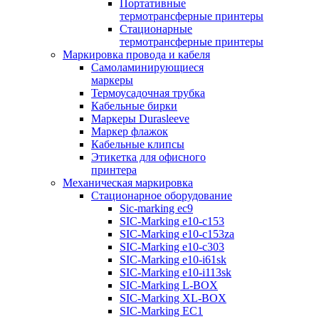
Портативные
термотрансферные принтеры
Стационарные
термотрансферные принтеры
Маркировка провода и кабеля
Самоламинирующиеся
маркеры
Термоусадочная трубка
Кабельные бирки
Маркеры Durasleeve
Маркер флажок
Кабельные клипсы
Этикетка для офисного
принтера
Механическая маркировка
Стационарное оборудование
Sic-marking ec9
SIC-Marking e10-c153
SIC-Marking e10-c153za
SIC-Marking e10-c303
SIC-Marking e10-i61sk
SIC-Marking e10-i113sk
SIC-Marking L-BOX
SIC-Marking XL-BOX
SIC-Marking EC1