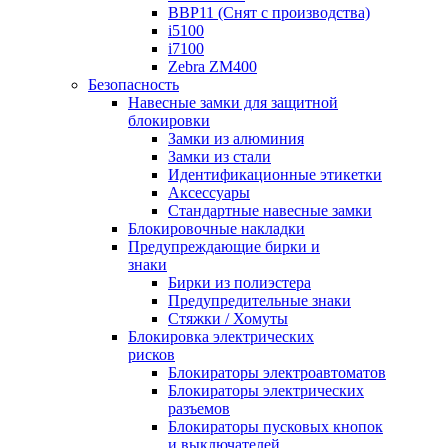
BBP11 (Снят с производства)
i5100
i7100
Zebra ZM400
Безопасность
Навесные замки для защитной
блокировки
Замки из алюминия
Замки из стали
Идентификационные этикетки
Аксессуары
Стандартные навесные замки
Блокировочные накладки
Предупреждающие бирки и
знаки
Бирки из полиэстера
Предупредительные знаки
Стяжки / Хомуты
Блокировка электрических
рисков
Блокираторы электроавтоматов
Блокираторы электрических
разъемов
Блокираторы пусковых кнопок
и выключателей