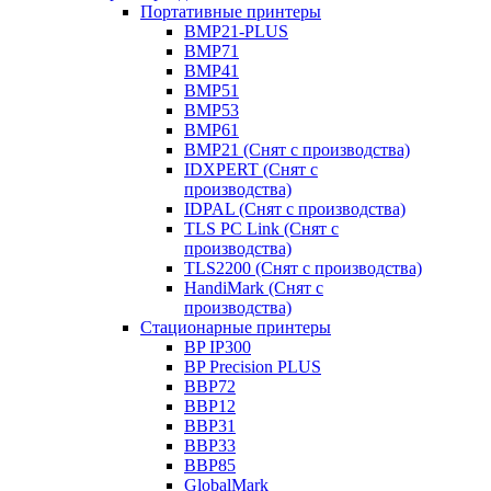
Портативные принтеры
BMP21-PLUS
BMP71
BMP41
BMP51
BMP53
BMP61
BMP21 (Снят с производства)
IDXPERT (Снят с
производства)
IDPAL (Снят с производства)
TLS PC Link (Снят с
производства)
TLS2200 (Снят с производства)
HandiMark (Снят с
производства)
Стационарные принтеры
BP IP300
BP Precision PLUS
BBP72
BBP12
BBP31
BBP33
BBP85
GlobalMark