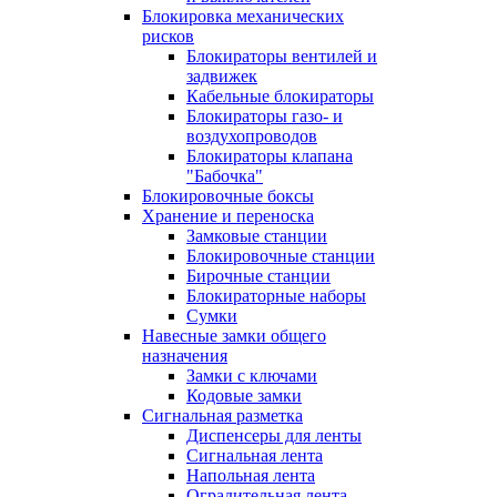
Блокировка механических
рисков
Блокираторы вентилей и
задвижек
Кабельные блокираторы
Блокираторы газо- и
воздухопроводов
Блокираторы клапана
"Бабочка"
Блокировочные боксы
Хранение и переноска
Замковые станции
Блокировочные станции
Бирочные станции
Блокираторные наборы
Сумки
Навесные замки общего
назначения
Замки с ключами
Кодовые замки
Сигнальная разметка
Диспенсеры для ленты
Сигнальная лента
Напольная лента
Оградительная лента