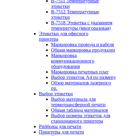
B-7511 Температурные
этикетки
B-7512 Температурные
этикетки
B-7518 Этикетка с указанием
температуры (многоразовая)
Этикетки для офисного
принтера
Маркировка провода и кабеля
Общая маркировка продукции
Маркировка
коммуникационного
оборудования
Маркировка печатных плат
Выбор этикеток А4 по размеру
Обзор материалов лазерного
пр.
Выбор этикетки
Выбор материала для
термотрансферной печати
Общая таблица материалов
Выбор размера этикеток для
стационарного принтера
Риббоны для печати
Принтеры для печати