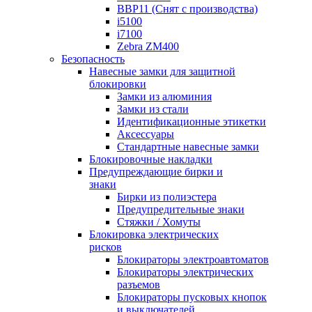
BBP11 (Снят с производства)
i5100
i7100
Zebra ZM400
Безопасность
Навесные замки для защитной
блокировки
Замки из алюминия
Замки из стали
Идентификационные этикетки
Аксессуары
Стандартные навесные замки
Блокировочные накладки
Предупреждающие бирки и
знаки
Бирки из полиэстера
Предупредительные знаки
Стяжки / Хомуты
Блокировка электрических
рисков
Блокираторы электроавтоматов
Блокираторы электрических
разъемов
Блокираторы пусковых кнопок
и выключателей