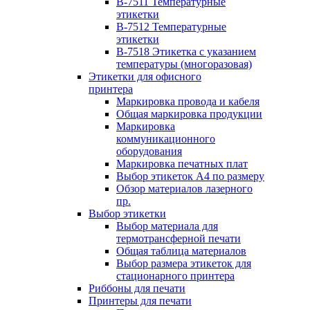
B-7511 Температурные
этикетки
B-7512 Температурные
этикетки
B-7518 Этикетка с указанием
температуры (многоразовая)
Этикетки для офисного
принтера
Маркировка провода и кабеля
Общая маркировка продукции
Маркировка
коммуникационного
оборудования
Маркировка печатных плат
Выбор этикеток А4 по размеру
Обзор материалов лазерного
пр.
Выбор этикетки
Выбор материала для
термотрансферной печати
Общая таблица материалов
Выбор размера этикеток для
стационарного принтера
Риббоны для печати
Принтеры для печати