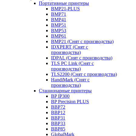
Портативные принтеры
BMP21-PLUS
BMP71
BMP41
BMP51
BMP53
BMP61
BMP21 (Снят с производства)
IDXPERT (Снят с
производства)
IDPAL (Снят с производства)
TLS PC Link (Снят с
производства)
TLS2200 (Снят с производства)
HandiMark (Снят с
производства)
Стационарные принтеры
BP IP300
BP Precision PLUS
BBP72
BBP12
BBP31
BBP33
BBP85
GlobalMark