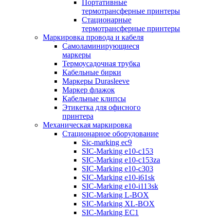
Портативные
термотрансферные принтеры
Стационарные
термотрансферные принтеры
Маркировка провода и кабеля
Самоламинирующиеся
маркеры
Термоусадочная трубка
Кабельные бирки
Маркеры Durasleeve
Маркер флажок
Кабельные клипсы
Этикетка для офисного
принтера
Механическая маркировка
Стационарное оборудование
Sic-marking ec9
SIC-Marking e10-c153
SIC-Marking e10-c153za
SIC-Marking e10-c303
SIC-Marking e10-i61sk
SIC-Marking e10-i113sk
SIC-Marking L-BOX
SIC-Marking XL-BOX
SIC-Marking EC1