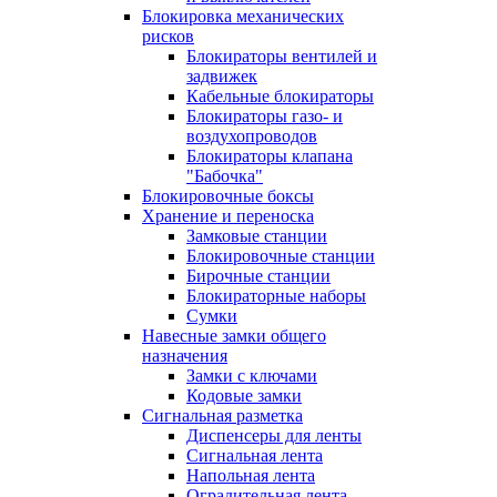
Блокировка механических
рисков
Блокираторы вентилей и
задвижек
Кабельные блокираторы
Блокираторы газо- и
воздухопроводов
Блокираторы клапана
"Бабочка"
Блокировочные боксы
Хранение и переноска
Замковые станции
Блокировочные станции
Бирочные станции
Блокираторные наборы
Сумки
Навесные замки общего
назначения
Замки с ключами
Кодовые замки
Сигнальная разметка
Диспенсеры для ленты
Сигнальная лента
Напольная лента
Оградительная лента