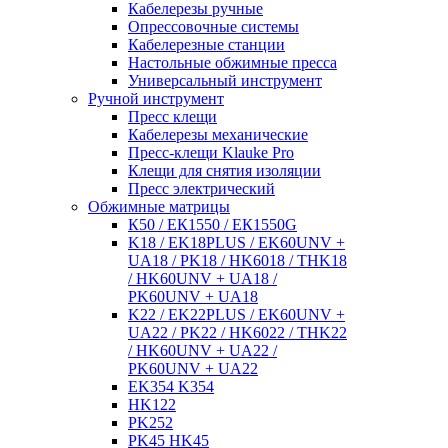
Кабелерезы ручные
Опрессовочные системы
Кабелерезные станции
Настольные обжимные пресса
Универсальный инструмент
Ручной инструмент
Пресс клещи
Кабелерезы механические
Пресс-клещи Klauke Pro
Клещи для снятия изоляции
Пресс электрический
Обжимные матрицы
К50 / ЕК1550 / ЕК1550G
K18 / EK18PLUS / EK60UNV +
UA18 / PK18 / HK6018 / THK18
/ HK60UNV + UA18 /
PK60UNV + UA18
K22 / EK22PLUS / EK60UNV +
UA22 / PK22 / HK6022 / THK22
/ HK60UNV + UA22 /
PK60UNV + UA22
EK354 K354
HK122
PK252
PK45 HK45