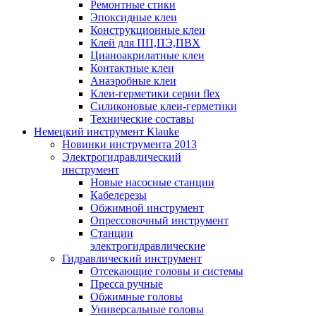
Ремонтные стики
Эпоксидные клеи
Конструкционные клеи
Клей для ПП,ПЭ,ПВХ
Цианоакрилатные клеи
Контактные клеи
Анаэробные клеи
Клеи-герметики серии flex
Силиконовые клеи-герметики
Технические составы
Немецкий инструмент Klauke
Новинки инструмента 2013
Электрогидравлический
инструмент
Новые насосные станции
Кабелерезы
Обжимной инструмент
Опрессовочный инструмент
Станции
электрогидравлические
Гидравлический инструмент
Отсекающие головы и системы
Пресса ручные
Обжимные головы
Универсальные головы