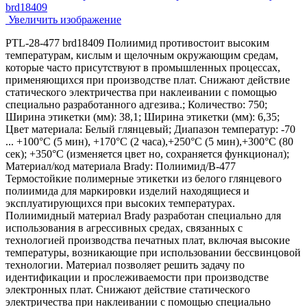
Увеличить изображение
PTL-28-477 brd18409 Полиимид противостоит высоким
температурам, кислым и щелочным окружающим средам,
которые часто присутствуют в промышленных процессах,
применяющихся при производстве плат. Cнижают действие
статического электричества при наклеивании с помощью
специально разработанного адгезива.; Количество: 750;
Ширина этикетки (мм): 38,1; Ширина этикетки (мм): 6,35;
Цвет материала: Белый глянцевый; Диапазон температур: -70
... +100°С (5 мин), +170°С (2 часа),+250°С (5 мин),+300°С (80
сек); +350°С (изменяется цвет но, сохраняется функционал);
Материал/код материала Brady: Полиимид/В-477
Термостойкие полимерные этикетки из белого глянцевого
полиимида для маркировки изделий находящиеся и
эксплуатирующихся при высоких температурах.
Полиимидный материал Brady разработан специально для
использования в агрессивных средах, связанных с
технологией производства печатных плат, включая высокие
температуры, возникающие при использовании бессвинцовой
технологии. Материал позволяет решить задачу по
идентификации и прослеживаемости при производстве
электронных плат. Cнижают действие статического
электричества при наклеивании с помощью специально