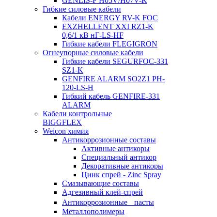
GENLIS-F Н05V/H07V-K
Гибкие силовые кабели
Кабели ENERGY RV-K FOC
EXZHELLENT XXI RZ1-K
0,6/1 кВ нГ-LS-HF
Гибкие кабели FLEGIGRON
Огнеупорные силовые кабели
Гибкие кабели SEGURFOC-331
SZ1-K
GENFIRE ALARM SO2Z1 PH-
120-LS-H
Гибкий кабель GENFIRE-331
ALARM
Кабели контрольные
BIGGFLEX
Weicon химия
Антикоррозионные составы
Активные антикоры
Специальный антикор
Декоративные антикоры
Цинк спрей - Zinc Spray
Смазывающие составы
Адгезивный клей-спрей
Антикоррозионные пасты
Металлополимеры