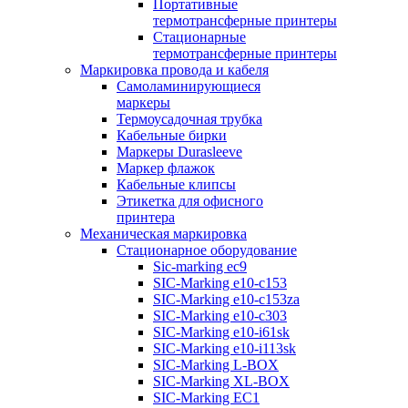
Портативные
термотрансферные принтеры
Стационарные
термотрансферные принтеры
Маркировка провода и кабеля
Самоламинирующиеся
маркеры
Термоусадочная трубка
Кабельные бирки
Маркеры Durasleeve
Маркер флажок
Кабельные клипсы
Этикетка для офисного
принтера
Механическая маркировка
Стационарное оборудование
Sic-marking ec9
SIC-Marking e10-c153
SIC-Marking e10-c153za
SIC-Marking e10-c303
SIC-Marking e10-i61sk
SIC-Marking e10-i113sk
SIC-Marking L-BOX
SIC-Marking XL-BOX
SIC-Marking EC1