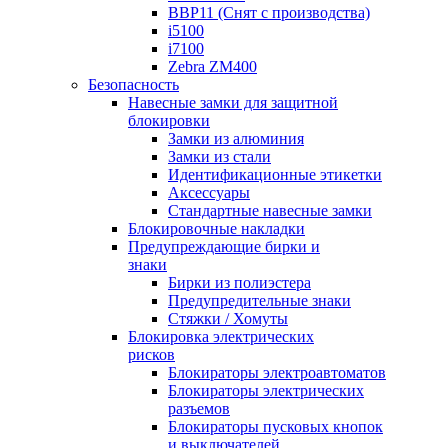
BBP11 (Снят с производства)
i5100
i7100
Zebra ZM400
Безопасность
Навесные замки для защитной
блокировки
Замки из алюминия
Замки из стали
Идентификационные этикетки
Аксессуары
Стандартные навесные замки
Блокировочные накладки
Предупреждающие бирки и
знаки
Бирки из полиэстера
Предупредительные знаки
Стяжки / Хомуты
Блокировка электрических
рисков
Блокираторы электроавтоматов
Блокираторы электрических
разъемов
Блокираторы пусковых кнопок
и выключателей