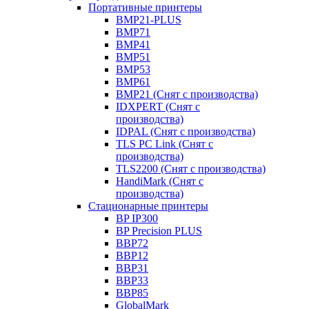
Портативные принтеры
BMP21-PLUS
BMP71
BMP41
BMP51
BMP53
BMP61
BMP21 (Снят с производства)
IDXPERT (Снят с
производства)
IDPAL (Снят с производства)
TLS PC Link (Снят с
производства)
TLS2200 (Снят с производства)
HandiMark (Снят с
производства)
Стационарные принтеры
BP IP300
BP Precision PLUS
BBP72
BBP12
BBP31
BBP33
BBP85
GlobalMark