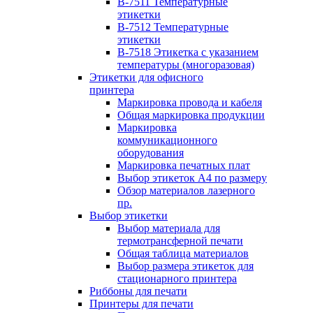
B-7511 Температурные
этикетки
B-7512 Температурные
этикетки
B-7518 Этикетка с указанием
температуры (многоразовая)
Этикетки для офисного
принтера
Маркировка провода и кабеля
Общая маркировка продукции
Маркировка
коммуникационного
оборудования
Маркировка печатных плат
Выбор этикеток А4 по размеру
Обзор материалов лазерного
пр.
Выбор этикетки
Выбор материала для
термотрансферной печати
Общая таблица материалов
Выбор размера этикеток для
стационарного принтера
Риббоны для печати
Принтеры для печати