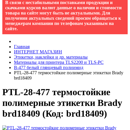
В связи с нестабильными поставками продукции и
скачками курсов валют данные о наличии и стоимости
товара на сайте могут быть не актуальными. Для
получения актуальных сведений просим обращаться к
менеджерам компании по телефонам указанным на
сайте.
Главная
ИНТЕРНЕТ МАГАЗИН
Этикетки, наклейки и др. материалы
Материалы для принтера TLS2200 и TLS-PC
B-477 белый глянцевый полиимид
PTL-28-477 термостойкие полимерные этикетки Brady
brd18409
PTL-28-477 термостойкие
полимерные этикетки Brady
brd18409
(Код:
brd18409
)