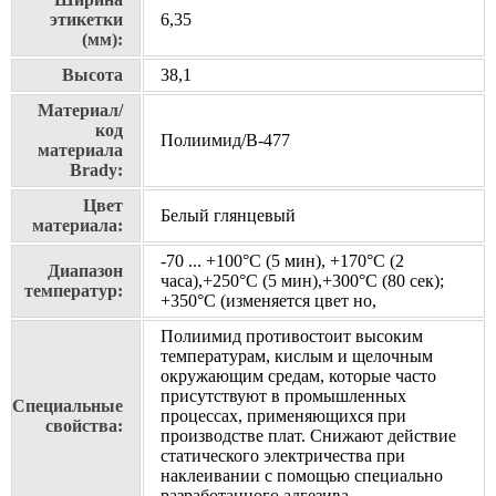
этикетки
6,35
(мм):
Высота
38,1
Материал/
код
Полиимид/В-477
материала
Brady:
Цвет
Белый глянцевый
материала:
-70 ... +100°С (5 мин), +170°С (2
Диапазон
часа),+250°С (5 мин),+300°С (80 сек);
температур:
+350°С (изменяется цвет но,
Полиимид противостоит высоким
температурам, кислым и щелочным
окружающим средам, которые часто
присутствуют в промышленных
Специальные
процессах, применяющихся при
свойства:
производстве плат. Cнижают действие
статического электричества при
наклеивании с помощью специально
разработанного адгезива.