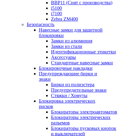
BBP11 (Снят с производства)
i5100
i7100
Zebra ZM400
Безопасность
Навесные замки для защитной
блокировки
Замки из алюминия
Замки из стали
Идентификационные этикетки
Аксессуары
Стандартные навесные замки
Блокировочные накладки
Предупреждающие бирки и
знаки
Бирки из полиэстера
Предупредительные знаки
Стяжки / Хомуты
Блокировка электрических
рисков
Блокираторы электроавтоматов
Блокираторы электрических
разъемов
Блокираторы пусковых кнопок
и выключателей