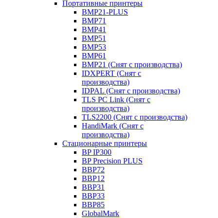
Портативные принтеры
BMP21-PLUS
BMP71
BMP41
BMP51
BMP53
BMP61
BMP21 (Снят с производства)
IDXPERT (Снят с
производства)
IDPAL (Снят с производства)
TLS PC Link (Снят с
производства)
TLS2200 (Снят с производства)
HandiMark (Снят с
производства)
Стационарные принтеры
BP IP300
BP Precision PLUS
BBP72
BBP12
BBP31
BBP33
BBP85
GlobalMark