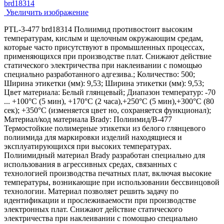
Увеличить изображение
PTL-3-477 brd18314 Полиимид противостоит высоким
температурам, кислым и щелочным окружающим средам,
которые часто присутствуют в промышленных процессах,
применяющихся при производстве плат. Cнижают действие
статического электричества при наклеивании с помощью
специально разработанного адгезива.; Количество: 500;
Ширина этикетки (мм): 9,53; Ширина этикетки (мм): 9,53;
Цвет материала: Белый глянцевый; Диапазон температур: -70
... +100°С (5 мин), +170°С (2 часа),+250°С (5 мин),+300°С (80
сек); +350°С (изменяется цвет но, сохраняется функционал);
Материал/код материала Brady: Полиимид/В-477
Термостойкие полимерные этикетки из белого глянцевого
полиимида для маркировки изделий находящиеся и
эксплуатирующихся при высоких температурах.
Полиимидный материал Brady разработан специально для
использования в агрессивных средах, связанных с
технологией производства печатных плат, включая высокие
температуры, возникающие при использовании бессвинцовой
технологии. Материал позволяет решить задачу по
идентификации и прослеживаемости при производстве
электронных плат. Cнижают действие статического
электричества при наклеивании с помощью специально