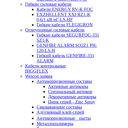
Гибкие силовые кабели
Кабели ENERGY RV-K FOC
EXZHELLENT XXI RZ1-K
0,6/1 кВ нГ-LS-HF
Гибкие кабели FLEGIGRON
Огнеупорные силовые кабели
Гибкие кабели SEGURFOC-331
SZ1-K
GENFIRE ALARM SO2Z1 PH-
120-LS-H
Гибкий кабель GENFIRE-331
ALARM
Кабели контрольные
BIGGFLEX
Weicon химия
Антикоррозионные составы
Активные антикоры
Специальный антикор
Декоративные антикоры
Цинк спрей - Zinc Spray
Смазывающие составы
Адгезивный клей-спрей
Антикоррозионные пасты
Металлополимеры