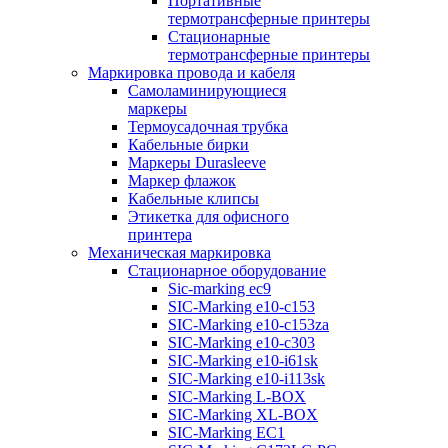
Портативные
термотрансферные принтеры
Стационарные
термотрансферные принтеры
Маркировка провода и кабеля
Самоламинирующиеся
маркеры
Термоусадочная трубка
Кабельные бирки
Маркеры Durasleeve
Маркер флажок
Кабельные клипсы
Этикетка для офисного
принтера
Механическая маркировка
Стационарное оборудование
Sic-marking ec9
SIC-Marking e10-c153
SIC-Marking e10-c153za
SIC-Marking e10-c303
SIC-Marking e10-i61sk
SIC-Marking e10-i113sk
SIC-Marking L-BOX
SIC-Marking XL-BOX
SIC-Marking EC1