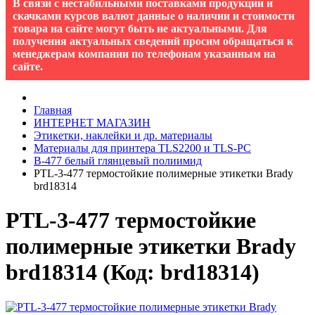
В связи с нестабильными поставками продукции и
скачками курсов валют данные о наличии и стоимости
товара на сайте могут быть не актуальными. Для
получения актуальных сведений просим обращаться к
менеджерам компании по телефонам указанным на
сайте.
Главная
ИНТЕРНЕТ МАГАЗИН
Этикетки, наклейки и др. материалы
Материалы для принтера TLS2200 и TLS-PC
B-477 белый глянцевый полиимид
PTL-3-477 термостойкие полимерные этикетки Brady
brd18314
PTL-3-477 термостойкие
полимерные этикетки Brady
brd18314
(Код:
brd18314
)