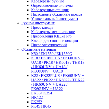
Кабелерезы ручные
Опрессовочные системы
Кабелерезные станции
Настольные обжимные пресса
Универсальный инструмент
Ручной инструмент
Пресс клещи
Кабелерезы механические
Пресс-клещи Klauke Pro
Клещи для снятия изоляции
Пресс электрический
Обжимные матрицы
К50 / ЕК1550 / ЕК1550G
K18 / EK18PLUS / EK60UNV +
UA18 / PK18 / HK6018 / THK18
/ HK60UNV + UA18 /
PK60UNV + UA18
K22 / EK22PLUS / EK60UNV +
UA22 / PK22 / HK6022 / THK22
/ HK60UNV + UA22 /
PK60UNV + UA22
EK354 K354
HK122
PK252
PK45 HK45