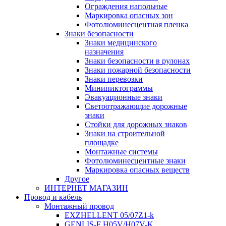
Ограждения напольные
Маркировка опасных зон
Фотолюминесцентная пленка
Знаки безопасности
Знаки медицинского
назначения
Знаки безопасности в рулонах
Знаки пожарной безопасности
Знаки перевозки
Минипиктограммы
Эвакуационные знаки
Светоотражающие дорожные
знаки
Стойки для дорожных знаков
Знаки на строительной
площадке
Монтажные системы
Фотолюминесцентные знаки
Маркировка опасных веществ
Другое
ИНТЕРНЕТ МАГАЗИН
Провод и кабель
Монтажный провод
EXZHELLENT 05/07Z1-k
GENLIS-F Н05V/H07V-K