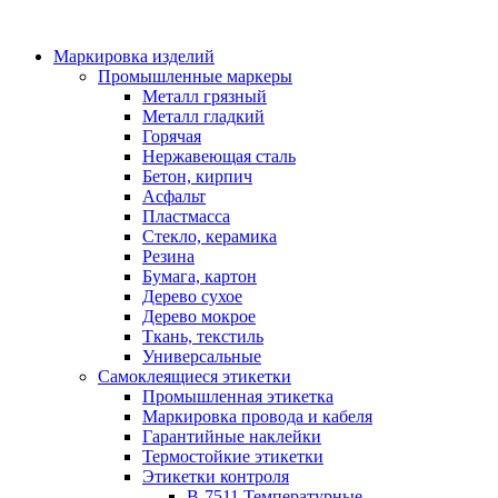
Маркировка изделий
Промышленные маркеры
Металл грязный
Металл гладкий
Горячая
Нержавеющая сталь
Бетон, кирпич
Асфальт
Пластмасса
Стекло, керамика
Резина
Бумага, картон
Дерево сухое
Дерево мокрое
Ткань, текстиль
Универсальные
Самоклеящиеся этикетки
Промышленная этикетка
Маркировка провода и кабеля
Гарантийные наклейки
Термостойкие этикетки
Этикетки контроля
B-7511 Температурные