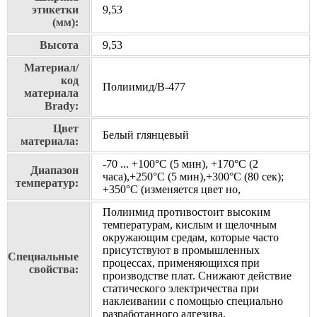
этикетки
9,53
(мм):
Высота
9,53
Материал/
код
Полиимид/В-477
материала
Brady:
Цвет
Белый глянцевый
материала:
-70 ... +100°С (5 мин), +170°С (2
Диапазон
часа),+250°С (5 мин),+300°С (80 сек);
температур:
+350°С (изменяется цвет но,
Полиимид противостоит высоким
температурам, кислым и щелочным
окружающим средам, которые часто
присутствуют в промышленных
Специальные
процессах, применяющихся при
свойства:
производстве плат. Cнижают действие
статического электричества при
наклеивании с помощью специально
разработанного адгезива.