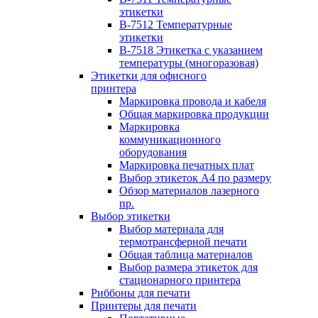
этикетки
B-7512 Температурные
этикетки
B-7518 Этикетка с указанием
температуры (многоразовая)
Этикетки для офисного
принтера
Маркировка провода и кабеля
Общая маркировка продукции
Маркировка
коммуникационного
оборудования
Маркировка печатных плат
Выбор этикеток А4 по размеру
Обзор материалов лазерного
пр.
Выбор этикетки
Выбор материала для
термотрансферной печати
Общая таблица материалов
Выбор размера этикеток для
стационарного принтера
Риббоны для печати
Принтеры для печати