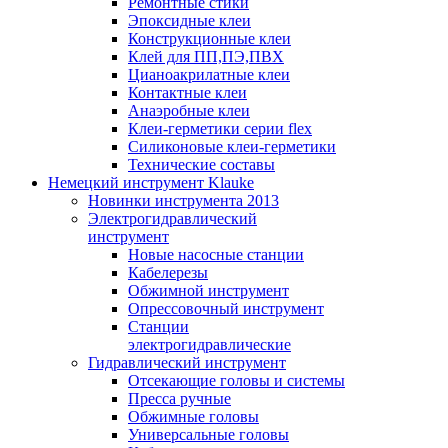
Ремонтные стики
Эпоксидные клеи
Конструкционные клеи
Клей для ПП,ПЭ,ПВХ
Цианоакрилатные клеи
Контактные клеи
Анаэробные клеи
Клеи-герметики серии flex
Силиконовые клеи-герметики
Технические составы
Немецкий инструмент Klauke
Новинки инструмента 2013
Электрогидравлический
инструмент
Новые насосные станции
Кабелерезы
Обжимной инструмент
Опрессовочный инструмент
Станции
электрогидравлические
Гидравлический инструмент
Отсекающие головы и системы
Пресса ручные
Обжимные головы
Универсальные головы