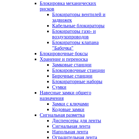
Блокировка механических
рисков
Блокираторы вентилей и
задвижек
Кабельные блокираторы
Блокираторы газо- и
воздухопроводов
Блокираторы клапана
"Бабочка"
Блокировочные боксы
Хранение и переноска
Замковые станции
Блокировочные станции
Бирочные станции
Блокираторные наборы
Сумки
Навесные замки общего
назначения
Замки с ключами
Кодовые замки
Сигнальная разметка
Диспенсеры для ленты
Сигнальная лента
Напольная лента
Оградительная лента