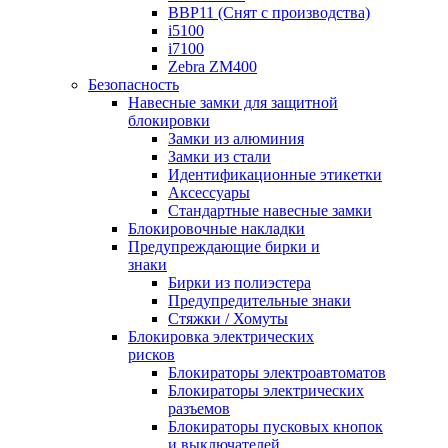
BBP11 (Снят с производства)
i5100
i7100
Zebra ZM400
Безопасность
Навесные замки для защитной
блокировки
Замки из алюминия
Замки из стали
Идентификационные этикетки
Аксессуары
Стандартные навесные замки
Блокировочные накладки
Предупреждающие бирки и
знаки
Бирки из полиэстера
Предупредительные знаки
Стяжки / Хомуты
Блокировка электрических
рисков
Блокираторы электроавтоматов
Блокираторы электрических
разъемов
Блокираторы пусковых кнопок
и выключателей