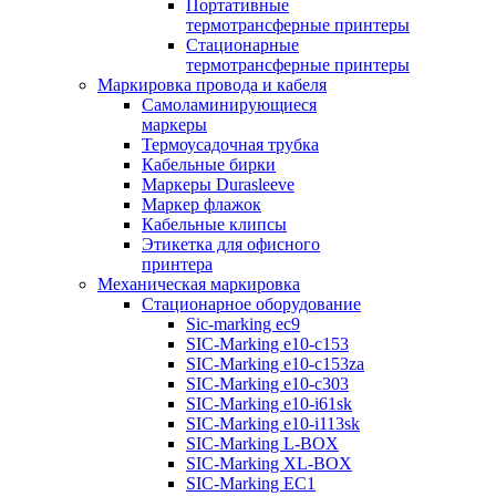
Портативные
термотрансферные принтеры
Стационарные
термотрансферные принтеры
Маркировка провода и кабеля
Самоламинирующиеся
маркеры
Термоусадочная трубка
Кабельные бирки
Маркеры Durasleeve
Маркер флажок
Кабельные клипсы
Этикетка для офисного
принтера
Механическая маркировка
Стационарное оборудование
Sic-marking ec9
SIC-Marking e10-c153
SIC-Marking e10-c153za
SIC-Marking e10-c303
SIC-Marking e10-i61sk
SIC-Marking e10-i113sk
SIC-Marking L-BOX
SIC-Marking XL-BOX
SIC-Marking EC1