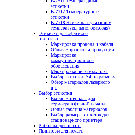
B-7511 Температурные
этикетки
B-7512 Температурные
этикетки
B-7518 Этикетка с указанием
температуры (многоразовая)
Этикетки для офисного
принтера
Маркировка провода и кабеля
Общая маркировка продукции
Маркировка
коммуникационного
оборудования
Маркировка печатных плат
Выбор этикеток А4 по размеру
Обзор материалов лазерного
пр.
Выбор этикетки
Выбор материала для
термотрансферной печати
Общая таблица материалов
Выбор размера этикеток для
стационарного принтера
Риббоны для печати
Принтеры для печати