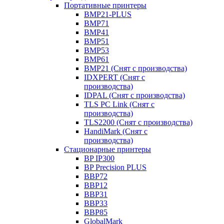
Портативные принтеры
BMP21-PLUS
BMP71
BMP41
BMP51
BMP53
BMP61
BMP21 (Снят с производства)
IDXPERT (Снят с
производства)
IDPAL (Снят с производства)
TLS PC Link (Снят с
производства)
TLS2200 (Снят с производства)
HandiMark (Снят с
производства)
Стационарные принтеры
BP IP300
BP Precision PLUS
BBP72
BBP12
BBP31
BBP33
BBP85
GlobalMark