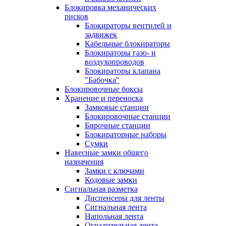
Блокировка механических
рисков
Блокираторы вентилей и
задвижек
Кабельные блокираторы
Блокираторы газо- и
воздухопроводов
Блокираторы клапана
"Бабочка"
Блокировочные боксы
Хранение и переноска
Замковые станции
Блокировочные станции
Бирочные станции
Блокираторные наборы
Сумки
Навесные замки общего
назначения
Замки с ключами
Кодовые замки
Сигнальная разметка
Диспенсеры для ленты
Сигнальная лента
Напольная лента
Оградительная лента