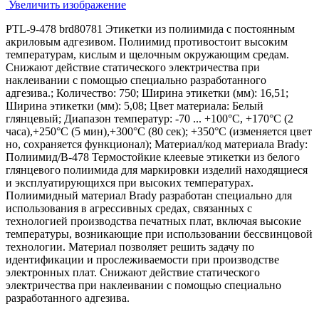
Увеличить изображение
PTL-9-478 brd80781 Этикетки из полиимида с постоянным
акриловым адгезивом. Полиимид противостоит высоким
температурам, кислым и щелочным окружающим средам.
Cнижают действие статического электричества при
наклеивании с помощью специально разработанного
адгезива.; Количество: 750; Ширина этикетки (мм): 16,51;
Ширина этикетки (мм): 5,08; Цвет материала: Белый
глянцевый; Диапазон температур: -70 ... +100°С, +170°С (2
часа),+250°С (5 мин),+300°С (80 сек); +350°С (изменяется цвет
но, сохраняется функционал); Материал/код материала Brady:
Полиимид/В-478 Термостойкие клеевые этикетки из белого
глянцевого полиимида для маркировки изделий находящиеся
и эксплуатирующихся при высоких температурах.
Полиимидный материал Brady разработан специально для
использования в агрессивных средах, связанных с
технологией производства печатных плат, включая высокие
температуры, возникающие при использовании бессвинцовой
технологии. Материал позволяет решить задачу по
идентификации и прослеживаемости при производстве
электронных плат. Cнижают действие статического
электричества при наклеивании с помощью специально
разработанного адгезива.