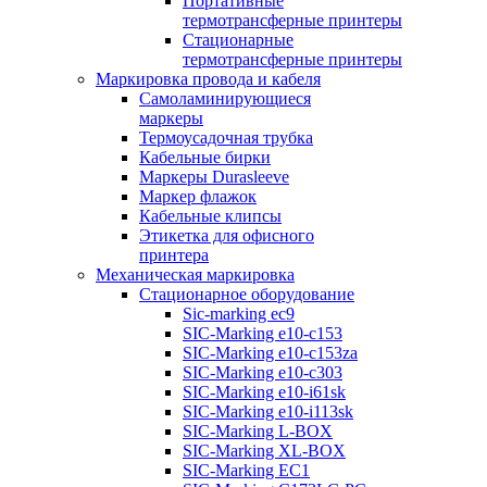
Портативные
термотрансферные принтеры
Стационарные
термотрансферные принтеры
Маркировка провода и кабеля
Самоламинирующиеся
маркеры
Термоусадочная трубка
Кабельные бирки
Маркеры Durasleeve
Маркер флажок
Кабельные клипсы
Этикетка для офисного
принтера
Механическая маркировка
Стационарное оборудование
Sic-marking ec9
SIC-Marking e10-c153
SIC-Marking e10-c153za
SIC-Marking e10-c303
SIC-Marking e10-i61sk
SIC-Marking e10-i113sk
SIC-Marking L-BOX
SIC-Marking XL-BOX
SIC-Marking EC1