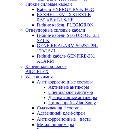
Гибкие силовые кабели
Кабели ENERGY RV-K FOC
EXZHELLENT XXI RZ1-K
0,6/1 кВ нГ-LS-HF
Гибкие кабели FLEGIGRON
Огнеупорные силовые кабели
Гибкие кабели SEGURFOC-331
SZ1-K
GENFIRE ALARM SO2Z1 PH-
120-LS-H
Гибкий кабель GENFIRE-331
ALARM
Кабели контрольные
BIGGFLEX
Weicon химия
Антикоррозионные составы
Активные антикоры
Специальный антикор
Декоративные антикоры
Цинк спрей - Zinc Spray
Смазывающие составы
Адгезивный клей-спрей
Антикоррозионные пасты
Металлополимеры