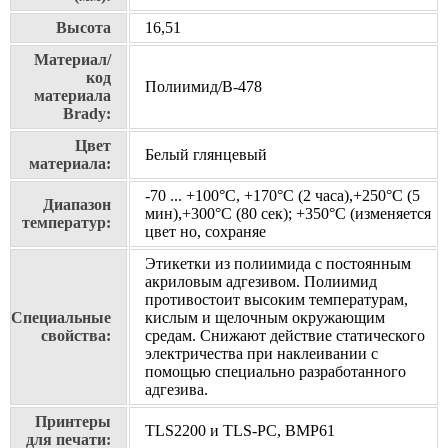
Высота
16,51
Материал/
код
Полиимид/В-478
материала
Brady:
Цвет
Белый глянцевый
материала:
-70 ... +100°С, +170°С (2 часа),+250°С (5
Диапазон
мин),+300°С (80 сек); +350°С (изменяется
температур:
цвет но, сохраняе
Этикетки из полиимида с постоянным
акриловым адгезивом. Полиимид
противостоит высоким температурам,
Специальные
кислым и щелочным окружающим
свойства:
средам. Cнижают действие статического
электричества при наклеивании с
помощью специально разработанного
адгезива.
Принтеры
TLS2200 и TLS-PC, BMP61
для печати: