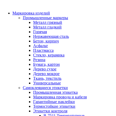
Маркировка изделий
Промышленные маркеры
Металл грязный
Металл гладкий
Горячая
Нержавеющая сталь
Бетон, кирпич
Асфальт
Пластмасса
Стекло, керамика
Резина
Бумага, картон
Дерево сухое
Дерево мокрое
Ткань, текстиль
Универсальные
Самоклеящиеся этикетки
Промышленная этикетка
Маркировка провода и кабеля
Гарантийные наклейки
Термостойкие этикетки
Этикетки контроля
B-7511 Температурные