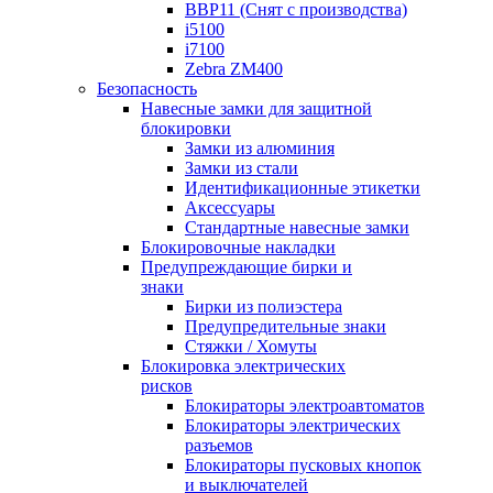
BBP11 (Снят с производства)
i5100
i7100
Zebra ZM400
Безопасность
Навесные замки для защитной
блокировки
Замки из алюминия
Замки из стали
Идентификационные этикетки
Аксессуары
Стандартные навесные замки
Блокировочные накладки
Предупреждающие бирки и
знаки
Бирки из полиэстера
Предупредительные знаки
Стяжки / Хомуты
Блокировка электрических
рисков
Блокираторы электроавтоматов
Блокираторы электрических
разъемов
Блокираторы пусковых кнопок
и выключателей