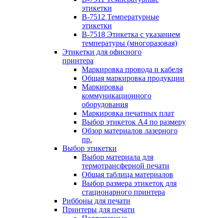
этикетки
B-7512 Температурные
этикетки
B-7518 Этикетка с указанием
температуры (многоразовая)
Этикетки для офисного
принтера
Маркировка провода и кабеля
Общая маркировка продукции
Маркировка
коммуникационного
оборудования
Маркировка печатных плат
Выбор этикеток А4 по размеру
Обзор материалов лазерного
пр.
Выбор этикетки
Выбор материала для
термотрансферной печати
Общая таблица материалов
Выбор размера этикеток для
стационарного принтера
Риббоны для печати
Принтеры для печати