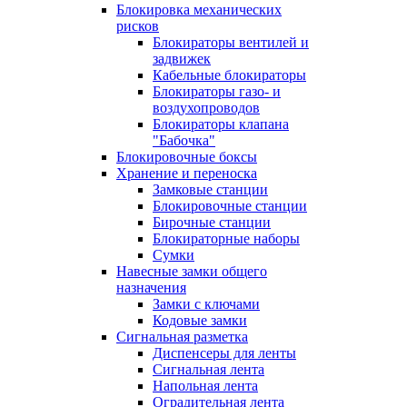
Блокировка механических
рисков
Блокираторы вентилей и
задвижек
Кабельные блокираторы
Блокираторы газо- и
воздухопроводов
Блокираторы клапана
"Бабочка"
Блокировочные боксы
Хранение и переноска
Замковые станции
Блокировочные станции
Бирочные станции
Блокираторные наборы
Сумки
Навесные замки общего
назначения
Замки с ключами
Кодовые замки
Сигнальная разметка
Диспенсеры для ленты
Сигнальная лента
Напольная лента
Оградительная лента