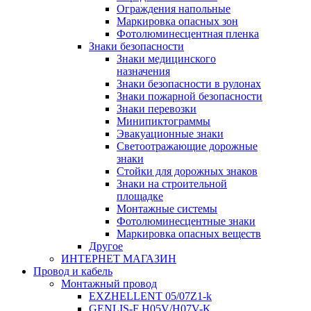
Ограждения напольные
Маркировка опасных зон
Фотолюминесцентная пленка
Знаки безопасности
Знаки медицинского
назначения
Знаки безопасности в рулонах
Знаки пожарной безопасности
Знаки перевозки
Минипиктограммы
Эвакуационные знаки
Светоотражающие дорожные
знаки
Стойки для дорожных знаков
Знаки на строительной
площадке
Монтажные системы
Фотолюминесцентные знаки
Маркировка опасных веществ
Другое
ИНТЕРНЕТ МАГАЗИН
Провод и кабель
Монтажный провод
EXZHELLENT 05/07Z1-k
GENLIS-F Н05V/H07V-K