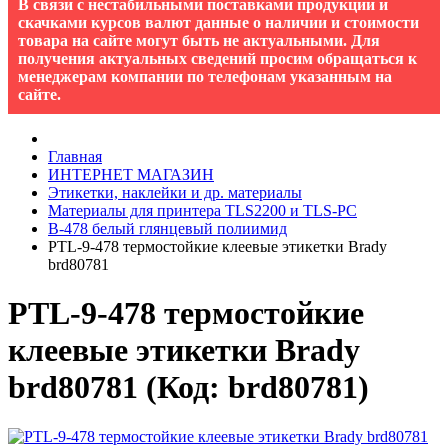
В связи с нестабильными поставками продукции и
скачками курсов валют данные о наличии и стоимости
товара на сайте могут быть не актуальными. Для
получения актуальных сведений просим обращаться к
менеджерам компании по телефонам указанным на
сайте.
Главная
ИНТЕРНЕТ МАГАЗИН
Этикетки, наклейки и др. материалы
Материалы для принтера TLS2200 и TLS-PC
B-478 белый глянцевый полиимид
PTL-9-478 термостойкие клеевые этикетки Brady
brd80781
PTL-9-478 термостойкие
клеевые этикетки Brady
brd80781
(Код:
brd80781
)