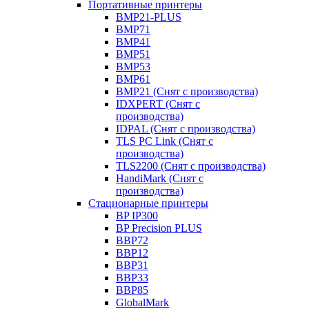
Портативные принтеры
BMP21-PLUS
BMP71
BMP41
BMP51
BMP53
BMP61
BMP21 (Снят с производства)
IDXPERT (Снят с
производства)
IDPAL (Снят с производства)
TLS PC Link (Снят с
производства)
TLS2200 (Снят с производства)
HandiMark (Снят с
производства)
Стационарные принтеры
BP IP300
BP Precision PLUS
BBP72
BBP12
BBP31
BBP33
BBP85
GlobalMark