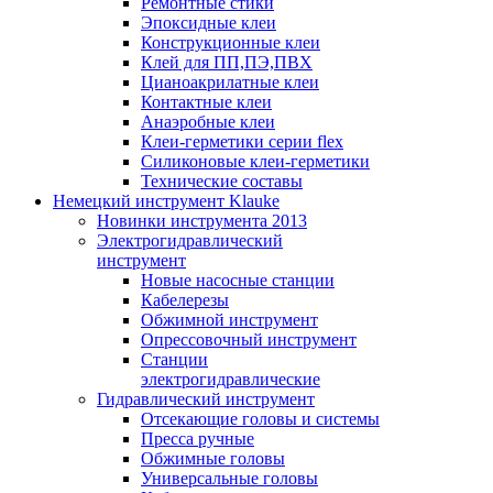
Ремонтные стики
Эпоксидные клеи
Конструкционные клеи
Клей для ПП,ПЭ,ПВХ
Цианоакрилатные клеи
Контактные клеи
Анаэробные клеи
Клеи-герметики серии flex
Силиконовые клеи-герметики
Технические составы
Немецкий инструмент Klauke
Новинки инструмента 2013
Электрогидравлический
инструмент
Новые насосные станции
Кабелерезы
Обжимной инструмент
Опрессовочный инструмент
Станции
электрогидравлические
Гидравлический инструмент
Отсекающие головы и системы
Пресса ручные
Обжимные головы
Универсальные головы