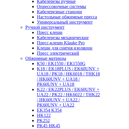
Кабелерезы ручные
Опрессовочные системы
Кабелерезные станции
Настольные обжимные пресса
Универсальный инструмент
Ручной инструмент
Пресс клещи
Кабелерезы механические
Пресс-клещи Klauke Pro
Клещи для снятия изоляции
Пресс электрический
Обжимные матрицы
К50 / ЕК1550 / ЕК1550G
K18 / EK18PLUS / EK60UNV +
UA18 / PK18 / HK6018 / THK18
/ HK60UNV + UA18 /
PK60UNV + UA18
K22 / EK22PLUS / EK60UNV +
UA22 / PK22 / HK6022 / THK22
/ HK60UNV + UA22 /
PK60UNV + UA22
EK354 K354
HK122
PK252
PK45 HK45