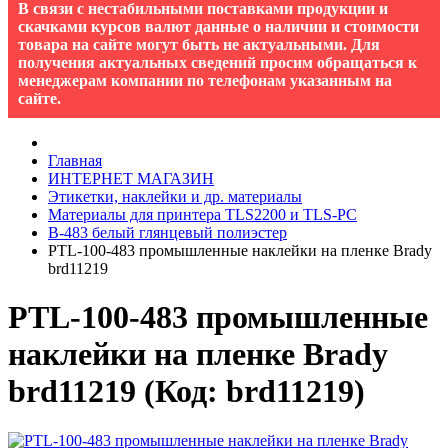
В связи с нестабильными поставками продукции и
скачками курсов валют данные о наличии и стоимости
товара на сайте могут быть не актуальными. Для
получения актуальных сведений просим обращаться к
менеджерам компании по телефонам указанным на
сайте.
Главная
ИНТЕРНЕТ МАГАЗИН
Этикетки, наклейки и др. материалы
Материалы для принтера TLS2200 и TLS-PC
B-483 белый глянцевый полиэстер
PTL-100-483 промышленные наклейки на пленке Brady
brd11219
PTL-100-483 промышленные
наклейки на пленке Brady
brd11219
(Код:
brd11219
)