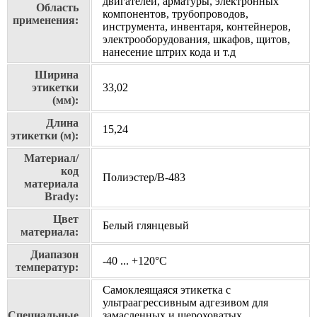
двигателей, арматуры, электронных
Область
компонентов, трубопроводов,
применения:
инструмента, инвентаря, контейнеров,
электрооборудования, шкафов, щитов,
нанесение штрих кода и т.д
Ширина
этикетки
33,02
(мм):
Длина
15,24
этикетки (м):
Материал/
код
Полиэстер/В-483
материала
Brady:
Цвет
Белый глянцевый
материала:
Диапазон
-40 ... +120°С
температур:
Самоклеящаяся этикетка с
ультраагрессивным адгезивом для
Специальные
замасленных и шероховатых