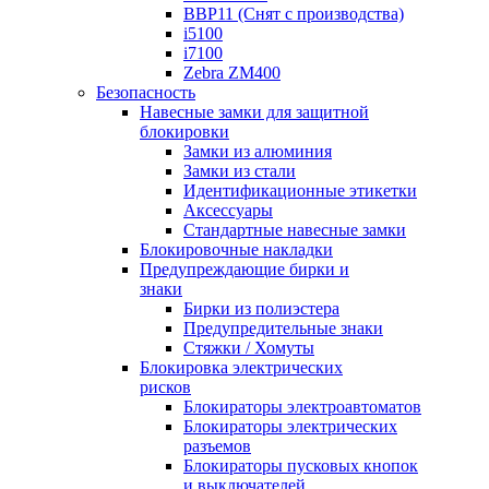
BBP11 (Снят с производства)
i5100
i7100
Zebra ZM400
Безопасность
Навесные замки для защитной
блокировки
Замки из алюминия
Замки из стали
Идентификационные этикетки
Аксессуары
Стандартные навесные замки
Блокировочные накладки
Предупреждающие бирки и
знаки
Бирки из полиэстера
Предупредительные знаки
Стяжки / Хомуты
Блокировка электрических
рисков
Блокираторы электроавтоматов
Блокираторы электрических
разъемов
Блокираторы пусковых кнопок
и выключателей