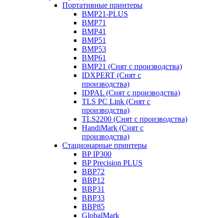
Портативные принтеры
BMP21-PLUS
BMP71
BMP41
BMP51
BMP53
BMP61
BMP21 (Снят с производства)
IDXPERT (Снят с
производства)
IDPAL (Снят с производства)
TLS PC Link (Снят с
производства)
TLS2200 (Снят с производства)
HandiMark (Снят с
производства)
Стационарные принтеры
BP IP300
BP Precision PLUS
BBP72
BBP12
BBP31
BBP33
BBP85
GlobalMark