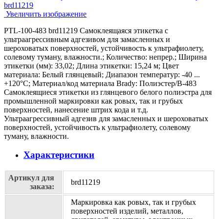
Увеличить изображение
PTL-100-483 brd11219 Самоклеящаяся этикетка с
ультраагрессивным адгезивом для замасленных и
шероховатых поверхностей, устойчивость к ультрафиолету,
солевому туману, влажности.; Количество: непрер.; Ширина
этикетки (мм): 33,02; Длина этикетки: 15,24 м; Цвет
материала: Белый глянцевый; Диапазон температур: -40 ...
+120°С; Материал/код материала Brady: Полиэстер/В-483
Самоклеящиеся этикетки из глянцевого белого полиэстра для
промышленной маркировки как ровых, так и грубых
поверхностей, нанесение штрих кода и т.д.
Ультраагрессивный адгезив для замасленных и шероховатых
поверхностей, устойчивость к ультрафиолету, солевому
туману, влажности.
Характеристики
Артикул для
brd11219
заказа:
Маркировка как ровых, так и грубых
поверхностей изделий, металлов,