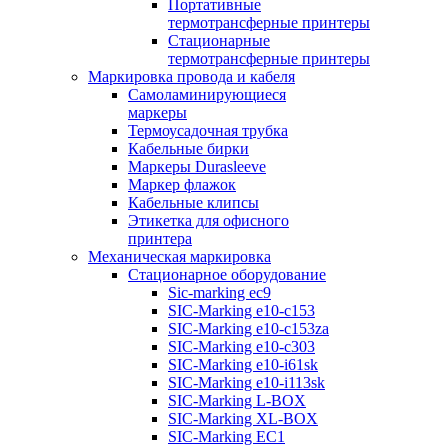
Портативные
термотрансферные принтеры
Стационарные
термотрансферные принтеры
Маркировка провода и кабеля
Самоламинирующиеся
маркеры
Термоусадочная трубка
Кабельные бирки
Маркеры Durasleeve
Маркер флажок
Кабельные клипсы
Этикетка для офисного
принтера
Механическая маркировка
Стационарное оборудование
Sic-marking ec9
SIC-Marking e10-c153
SIC-Marking e10-c153za
SIC-Marking e10-c303
SIC-Marking e10-i61sk
SIC-Marking e10-i113sk
SIC-Marking L-BOX
SIC-Marking XL-BOX
SIC-Marking EC1