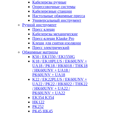
Кабелерезы ручные
Опрессовочные системы
Кабелерезные станции
Настольные обжимные пресса
Универсальный инструмент
Ручной инструмент
Пресс клещи
Кабелерезы механические
Пресс-клещи Klauke Pro
Клещи для снятия изоляции
Пресс электрический
Обжимные матрицы
К50 / ЕК1550 / ЕК1550G
K18 / EK18PLUS / EK60UNV +
UA18 / PK18 / HK6018 / THK18
/ HK60UNV + UA18 /
PK60UNV + UA18
K22 / EK22PLUS / EK60UNV +
UA22 / PK22 / HK6022 / THK22
/ HK60UNV + UA22 /
PK60UNV + UA22
EK354 K354
HK122
PK252
PK45 HK45