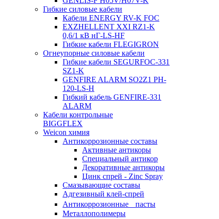
GENLIS-F Н05V/H07V-K
Гибкие силовые кабели
Кабели ENERGY RV-K FOC
EXZHELLENT XXI RZ1-K
0,6/1 кВ нГ-LS-HF
Гибкие кабели FLEGIGRON
Огнеупорные силовые кабели
Гибкие кабели SEGURFOC-331
SZ1-K
GENFIRE ALARM SO2Z1 PH-
120-LS-H
Гибкий кабель GENFIRE-331
ALARM
Кабели контрольные
BIGGFLEX
Weicon химия
Антикоррозионные составы
Активные антикоры
Специальный антикор
Декоративные антикоры
Цинк спрей - Zinc Spray
Смазывающие составы
Адгезивный клей-спрей
Антикоррозионные пасты
Металлополимеры