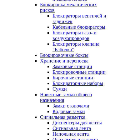
Блокировка механических
рисков
Блокираторы вентилей и
задвижек
Кабельные блокираторы
Блокираторы газо- и
воздухопроводов
Блокираторы клапана
"Бабочка"
Блокировочные боксы
Хранение и переноска
Замковые станции
Блокировочные станции
Бирочные станции
Блокираторные наборы
Сумки
Навесные замки общего
назначения
Замки с ключами
Кодовые замки
Сигнальная разметка
Диспенсеры для ленты
Сигнальная лента
Напольная лента
Оградительная лента