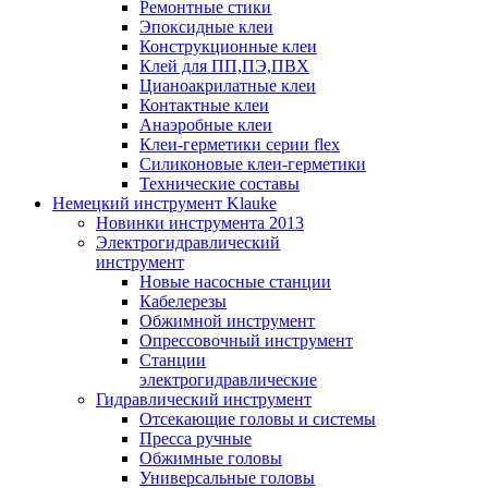
Ремонтные стики
Эпоксидные клеи
Конструкционные клеи
Клей для ПП,ПЭ,ПВХ
Цианоакрилатные клеи
Контактные клеи
Анаэробные клеи
Клеи-герметики серии flex
Силиконовые клеи-герметики
Технические составы
Немецкий инструмент Klauke
Новинки инструмента 2013
Электрогидравлический
инструмент
Новые насосные станции
Кабелерезы
Обжимной инструмент
Опрессовочный инструмент
Станции
электрогидравлические
Гидравлический инструмент
Отсекающие головы и системы
Пресса ручные
Обжимные головы
Универсальные головы