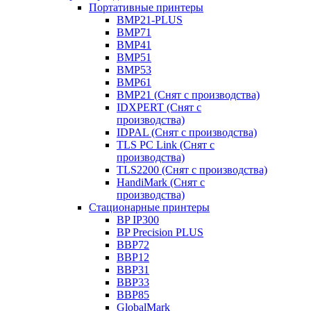
Портативные принтеры
BMP21-PLUS
BMP71
BMP41
BMP51
BMP53
BMP61
BMP21 (Снят с производства)
IDXPERT (Снят с
производства)
IDPAL (Снят с производства)
TLS PC Link (Снят с
производства)
TLS2200 (Снят с производства)
HandiMark (Снят с
производства)
Стационарные принтеры
BP IP300
BP Precision PLUS
BBP72
BBP12
BBP31
BBP33
BBP85
GlobalMark