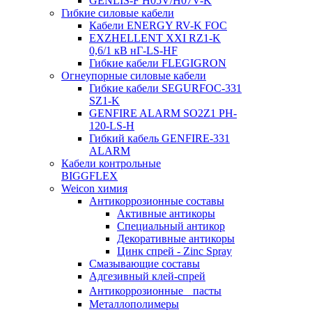
GENLIS-F Н05V/H07V-K
Гибкие силовые кабели
Кабели ENERGY RV-K FOC
EXZHELLENT XXI RZ1-K
0,6/1 кВ нГ-LS-HF
Гибкие кабели FLEGIGRON
Огнеупорные силовые кабели
Гибкие кабели SEGURFOC-331
SZ1-K
GENFIRE ALARM SO2Z1 PH-
120-LS-H
Гибкий кабель GENFIRE-331
ALARM
Кабели контрольные
BIGGFLEX
Weicon химия
Антикоррозионные составы
Активные антикоры
Специальный антикор
Декоративные антикоры
Цинк спрей - Zinc Spray
Смазывающие составы
Адгезивный клей-спрей
Антикоррозионные пасты
Металлополимеры