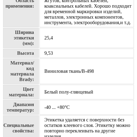
Область
жгутов, контрольных кабелей,
применения:
коаксиальных кабелей. Хорошо подходит
для временной маркировки изделий,
металлов, электронных компонентов,
инструмента, электрооборудования,и т.д.
Ширина
этикетки
25,4
(мм):
Высота
9,53
Материал/
код
Виниловая ткань/В-498
материала
Brady:
Цвет
Белый полу-глянцевый
материала:
Диапазон
-40 ... +80°С
температур:
Этикетка удаляется с поверхности без
Специальные
остатков клеевого слоя. Этикетку можно
свойства:
повторно переклеивать на другие
изделия.