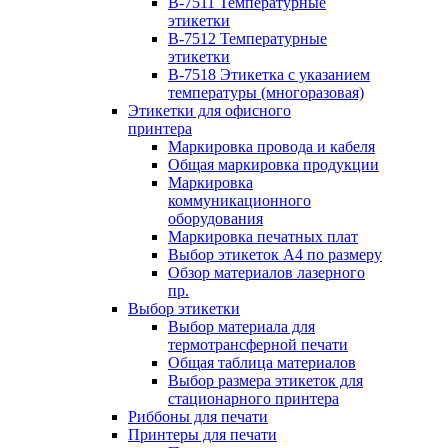
B-7511 Температурные
этикетки
B-7512 Температурные
этикетки
B-7518 Этикетка с указанием
температуры (многоразовая)
Этикетки для офисного
принтера
Маркировка провода и кабеля
Общая маркировка продукции
Маркировка
коммуникационного
оборудования
Маркировка печатных плат
Выбор этикеток А4 по размеру
Обзор материалов лазерного
пр.
Выбор этикетки
Выбор материала для
термотрансферной печати
Общая таблица материалов
Выбор размера этикеток для
стационарного принтера
Риббоны для печати
Принтеры для печати