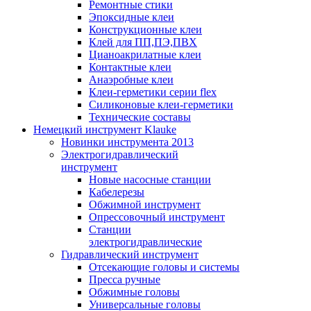
Ремонтные стики
Эпоксидные клеи
Конструкционные клеи
Клей для ПП,ПЭ,ПВХ
Цианоакрилатные клеи
Контактные клеи
Анаэробные клеи
Клеи-герметики серии flex
Силиконовые клеи-герметики
Технические составы
Немецкий инструмент Klauke
Новинки инструмента 2013
Электрогидравлический
инструмент
Новые насосные станции
Кабелерезы
Обжимной инструмент
Опрессовочный инструмент
Станции
электрогидравлические
Гидравлический инструмент
Отсекающие головы и системы
Пресса ручные
Обжимные головы
Универсальные головы