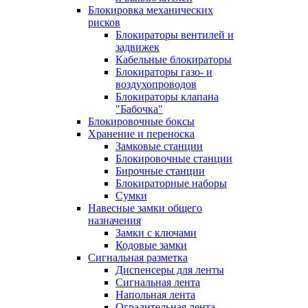
Блокировка механических
рисков
Блокираторы вентилей и
задвижек
Кабельные блокираторы
Блокираторы газо- и
воздухопроводов
Блокираторы клапана
"Бабочка"
Блокировочные боксы
Хранение и переноска
Замковые станции
Блокировочные станции
Бирочные станции
Блокираторные наборы
Сумки
Навесные замки общего
назначения
Замки с ключами
Кодовые замки
Сигнальная разметка
Диспенсеры для ленты
Сигнальная лента
Напольная лента
Оградительная лента