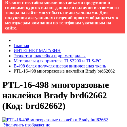
В связи с нестабильными поставками продукции и
скачками курсов валют данные о наличии и стоимости
товара на сайте могут быть не актуальными. Для
получения актуальных сведений просим обращаться к
менеджерам компании по телефонам указанным на
сайте.
Главная
ИНТЕРНЕТ МАГАЗИН
Этикетки, наклейки и др. материалы
Материалы для принтера TLS2200 и TLS-PC
B-498 белая полу-глянцевая винилованая ткань
PTL-16-498 многоразовые наклейки Brady brd62662
PTL-16-498 многоразовые
наклейки Brady brd62662
(Код:
brd62662
)
Увеличить изображение