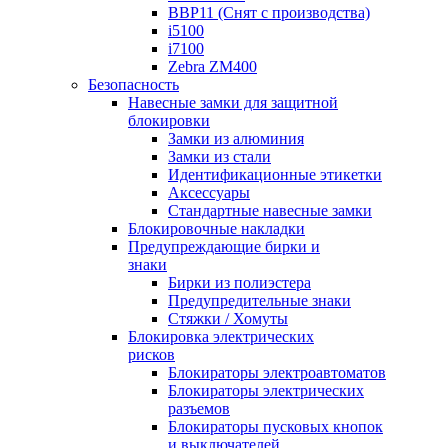
BBP11 (Снят с производства)
i5100
i7100
Zebra ZM400
Безопасность
Навесные замки для защитной
блокировки
Замки из алюминия
Замки из стали
Идентификационные этикетки
Аксессуары
Стандартные навесные замки
Блокировочные накладки
Предупреждающие бирки и
знаки
Бирки из полиэстера
Предупредительные знаки
Стяжки / Хомуты
Блокировка электрических
рисков
Блокираторы электроавтоматов
Блокираторы электрических
разъемов
Блокираторы пусковых кнопок
и выключателей