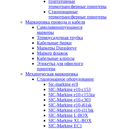
Портативные
термотрансферные принтеры
Стационарные
термотрансферные принтеры
Маркировка провода и кабеля
Самоламинирующиеся
маркеры
Термоусадочная трубка
Кабельные бирки
Маркеры Durasleeve
Маркер флажок
Кабельные клипсы
Этикетка для офисного
принтера
Механическая маркировка
Стационарное оборудование
Sic-marking ec9
SIC-Marking e10-c153
SIC-Marking e10-c153za
SIC-Marking e10-c303
SIC-Marking e10-i61sk
SIC-Marking e10-i113sk
SIC-Marking L-BOX
SIC-Marking XL-BOX
SIC-Marking EC1