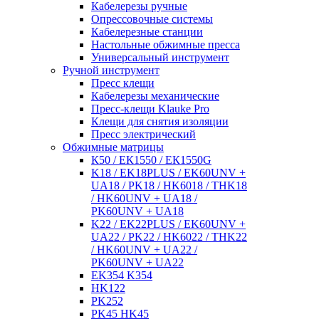
Кабелерезы ручные
Опрессовочные системы
Кабелерезные станции
Настольные обжимные пресса
Универсальный инструмент
Ручной инструмент
Пресс клещи
Кабелерезы механические
Пресс-клещи Klauke Pro
Клещи для снятия изоляции
Пресс электрический
Обжимные матрицы
К50 / ЕК1550 / ЕК1550G
K18 / EK18PLUS / EK60UNV +
UA18 / PK18 / HK6018 / THK18
/ HK60UNV + UA18 /
PK60UNV + UA18
K22 / EK22PLUS / EK60UNV +
UA22 / PK22 / HK6022 / THK22
/ HK60UNV + UA22 /
PK60UNV + UA22
EK354 K354
HK122
PK252
PK45 HK45