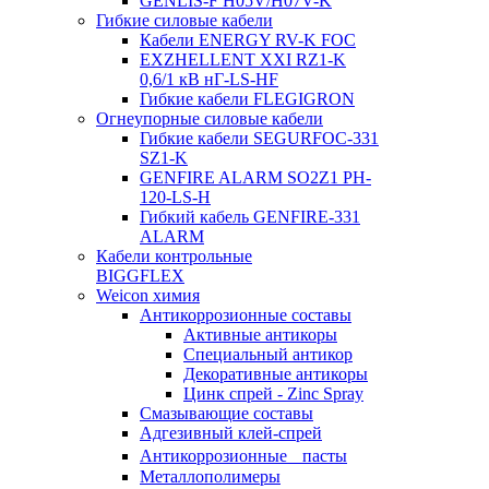
GENLIS-F Н05V/H07V-K
Гибкие силовые кабели
Кабели ENERGY RV-K FOC
EXZHELLENT XXI RZ1-K
0,6/1 кВ нГ-LS-HF
Гибкие кабели FLEGIGRON
Огнеупорные силовые кабели
Гибкие кабели SEGURFOC-331
SZ1-K
GENFIRE ALARM SO2Z1 PH-
120-LS-H
Гибкий кабель GENFIRE-331
ALARM
Кабели контрольные
BIGGFLEX
Weicon химия
Антикоррозионные составы
Активные антикоры
Специальный антикор
Декоративные антикоры
Цинк спрей - Zinc Spray
Смазывающие составы
Адгезивный клей-спрей
Антикоррозионные пасты
Металлополимеры