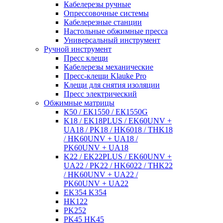
Кабелерезы ручные
Опрессовочные системы
Кабелерезные станции
Настольные обжимные пресса
Универсальный инструмент
Ручной инструмент
Пресс клещи
Кабелерезы механические
Пресс-клещи Klauke Pro
Клещи для снятия изоляции
Пресс электрический
Обжимные матрицы
К50 / ЕК1550 / ЕК1550G
K18 / EK18PLUS / EK60UNV +
UA18 / PK18 / HK6018 / THK18
/ HK60UNV + UA18 /
PK60UNV + UA18
K22 / EK22PLUS / EK60UNV +
UA22 / PK22 / HK6022 / THK22
/ HK60UNV + UA22 /
PK60UNV + UA22
EK354 K354
HK122
PK252
PK45 HK45