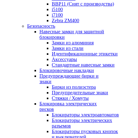
BBP11 (Снят с производства)
i5100
i7100
Zebra ZM400
Безопасность
Навесные замки для защитной
блокировки
Замки из алюминия
Замки из стали
Идентификационные этикетки
Аксессуары
Стандартные навесные замки
Блокировочные накладки
Предупреждающие бирки и
знаки
Бирки из полиэстера
Предупредительные знаки
Стяжки / Хомуты
Блокировка электрических
рисков
Блокираторы электроавтоматов
Блокираторы электрических
разъемов
Блокираторы пусковых кнопок
и выключателей