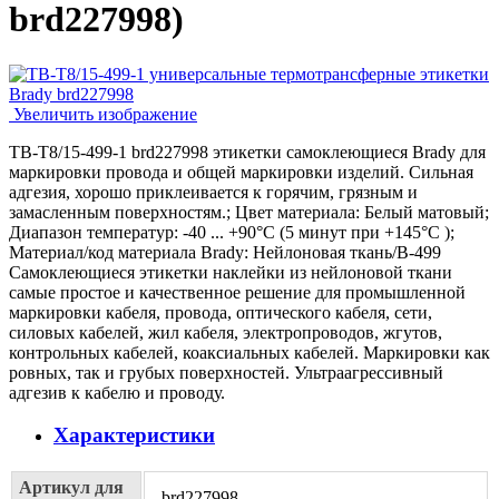
brd227998
)
Увеличить изображение
TB-T8/15-499-1 brd227998 этикетки самоклеющиеся Brady для
маркировки провода и общей маркировки изделий. Сильная
адгезия, хорошо приклеивается к горячим, грязным и
замасленным поверхностям.; Цвет материала: Белый матовый;
Диапазон температур: -40 ... +90°С (5 минут при +145°С );
Материал/код материала Brady: Нейлоновая ткань/В-499
Самоклеющиеся этикетки наклейки из нейлоновой ткани
самые простое и качественное решение для промышленной
маркировки кабеля, провода, оптического кабеля, сети,
силовых кабелей, жил кабеля, электропроводов, жгутов,
контрольных кабелей, коаксиальных кабелей. Маркировки как
ровных, так и грубых поверхностей. Ультраагрессивный
адгезив к кабелю и проводу.
Характеристики
Артикул для
brd227998