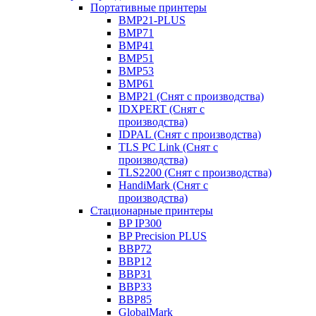
Портативные принтеры
BMP21-PLUS
BMP71
BMP41
BMP51
BMP53
BMP61
BMP21 (Снят с производства)
IDXPERT (Снят с
производства)
IDPAL (Снят с производства)
TLS PC Link (Снят с
производства)
TLS2200 (Снят с производства)
HandiMark (Снят с
производства)
Стационарные принтеры
BP IP300
BP Precision PLUS
BBP72
BBP12
BBP31
BBP33
BBP85
GlobalMark