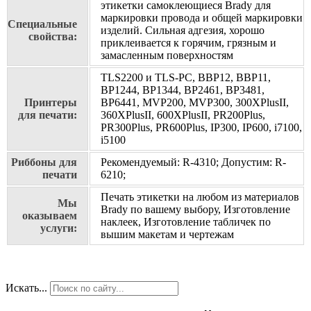
этикетки самоклеющиеся Brady для
маркировки провода и общей маркировки
Специальные
изделий. Сильная адгезия, хорошо
свойства:
приклеивается к горячим, грязным и
замасленным поверхностям
TLS2200 и TLS-PC, BBP12, BBP11,
BP1244, BP1344, BP2461, BP3481,
Принтеры
BP6441, MVP200, MVP300, 300XPlusII,
для печати:
360XPlusII, 600XPlusII, PR200Plus,
PR300Plus, PR600Plus, IP300, IP600, i7100,
i5100
Риббоны для
Рекомендуемый: R-4310; Допустим: R-
печати
6210;
Печать этикетки на любом из материалов
Мы
Brady по вашему выбору, Изготовление
оказываем
наклеек, Изготовление табличек по
услуги:
вышим макетам и чертежам
Искать...