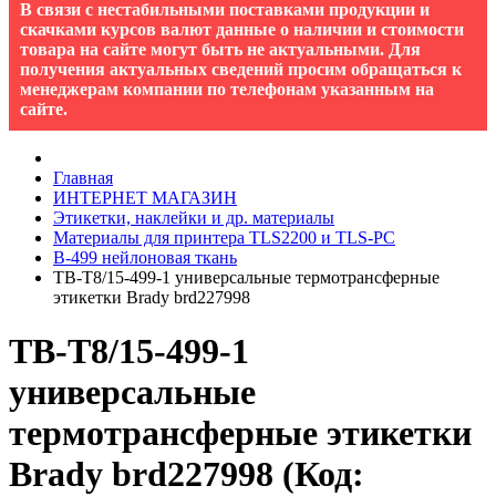
В связи с нестабильными поставками продукции и
скачками курсов валют данные о наличии и стоимости
товара на сайте могут быть не актуальными. Для
получения актуальных сведений просим обращаться к
менеджерам компании по телефонам указанным на
сайте.
Главная
ИНТЕРНЕТ МАГАЗИН
Этикетки, наклейки и др. материалы
Материалы для принтера TLS2200 и TLS-PC
B-499 нейлоновая ткань
TB-T8/15-499-1 универсальные термотрансферные
этикетки Brady brd227998
TB-T8/15-499-1
универсальные
термотрансферные этикетки
Brady brd227998
(Код: