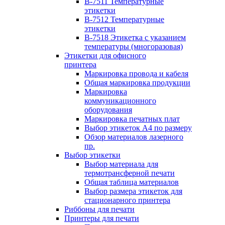
B-7511 Температурные
этикетки
B-7512 Температурные
этикетки
B-7518 Этикетка с указанием
температуры (многоразовая)
Этикетки для офисного
принтера
Маркировка провода и кабеля
Общая маркировка продукции
Маркировка
коммуникационного
оборудования
Маркировка печатных плат
Выбор этикеток А4 по размеру
Обзор материалов лазерного
пр.
Выбор этикетки
Выбор материала для
термотрансферной печати
Общая таблица материалов
Выбор размера этикеток для
стационарного принтера
Риббоны для печати
Принтеры для печати