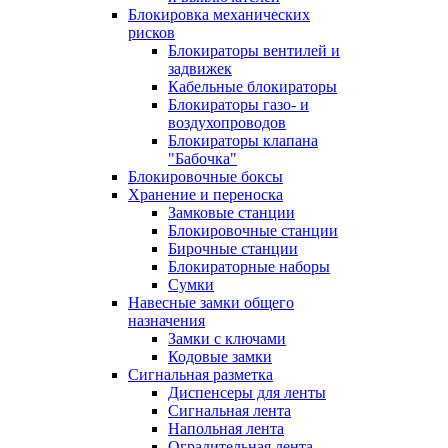
Блокировка механических
рисков
Блокираторы вентилей и
задвижек
Кабельные блокираторы
Блокираторы газо- и
воздухопроводов
Блокираторы клапана
"Бабочка"
Блокировочные боксы
Хранение и переноска
Замковые станции
Блокировочные станции
Бирочные станции
Блокираторные наборы
Сумки
Навесные замки общего
назначения
Замки с ключами
Кодовые замки
Сигнальная разметка
Диспенсеры для ленты
Сигнальная лента
Напольная лента
Оградительная лента