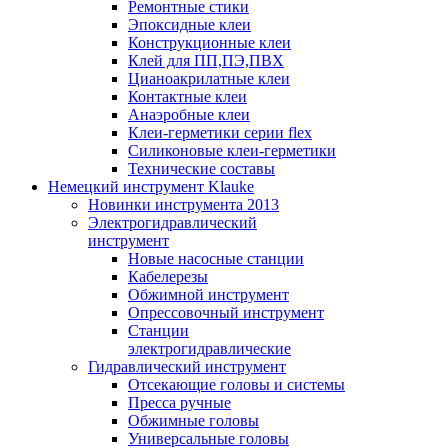
Ремонтные стики
Эпоксидные клеи
Конструкционные клеи
Клей для ПП,ПЭ,ПВХ
Цианоакрилатные клеи
Контактные клеи
Анаэробные клеи
Клеи-герметики серии flex
Силиконовые клеи-герметики
Технические составы
Немецкий инструмент Klauke
Новинки инструмента 2013
Электрогидравлический
инструмент
Новые насосные станции
Кабелерезы
Обжимной инструмент
Опрессовочный инструмент
Станции
электрогидравлические
Гидравлический инструмент
Отсекающие головы и системы
Пресса ручные
Обжимные головы
Универсальные головы