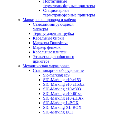
Портативные
термотрансферные принтеры
Стационарные
термотрансферные принтеры
Маркировка провода и кабеля
Самоламинирующиеся
маркеры
Термоусадочная трубка
Кабельные бирки
Маркеры Durasleeve
Маркер флажок
Кабельные клипсы
Этикетка для офисного
принтера
Механическая маркировка
Стационарное оборудование
Sic-marking ec9
SIC-Marking e10-c153
SIC-Marking e10-c153za
SIC-Marking e10-c303
SIC-Marking e10-i61sk
SIC-Marking e10-i113sk
SIC-Marking L-BOX
SIC-Marking XL-BOX
SIC-Marking EC1