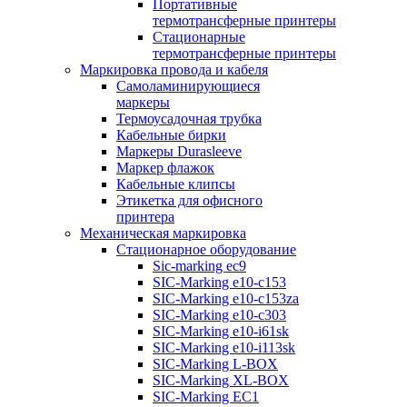
Портативные
термотрансферные принтеры
Стационарные
термотрансферные принтеры
Маркировка провода и кабеля
Самоламинирующиеся
маркеры
Термоусадочная трубка
Кабельные бирки
Маркеры Durasleeve
Маркер флажок
Кабельные клипсы
Этикетка для офисного
принтера
Механическая маркировка
Стационарное оборудование
Sic-marking ec9
SIC-Marking e10-c153
SIC-Marking e10-c153za
SIC-Marking e10-c303
SIC-Marking e10-i61sk
SIC-Marking e10-i113sk
SIC-Marking L-BOX
SIC-Marking XL-BOX
SIC-Marking EC1