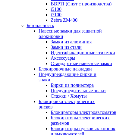
BBP11 (Снят с производства)
i5100
i7100
Zebra ZM400
Безопасность
Навесные замки для защитной
блокировки
Замки из алюминия
Замки из стали
Идентификационные этикетки
Аксессуары
Стандартные навесные замки
Блокировочные накладки
Предупреждающие бирки и
знаки
Бирки из полиэстера
Предупредительные знаки
Стяжки / Хомуты
Блокировка электрических
рисков
Блокираторы электроавтоматов
Блокираторы электрических
разъемов
Блокираторы пусковых кнопок
и выключателей