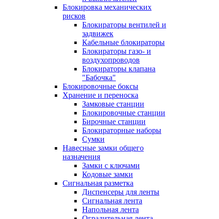
Блокировка механических
рисков
Блокираторы вентилей и
задвижек
Кабельные блокираторы
Блокираторы газо- и
воздухопроводов
Блокираторы клапана
"Бабочка"
Блокировочные боксы
Хранение и переноска
Замковые станции
Блокировочные станции
Бирочные станции
Блокираторные наборы
Сумки
Навесные замки общего
назначения
Замки с ключами
Кодовые замки
Сигнальная разметка
Диспенсеры для ленты
Сигнальная лента
Напольная лента
Оградительная лента