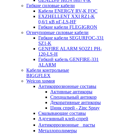
GENLIS-F Н05V/H07V-K
Гибкие силовые кабели
Кабели ENERGY RV-K FOC
EXZHELLENT XXI RZ1-K
0,6/1 кВ нГ-LS-HF
Гибкие кабели FLEGIGRON
Огнеупорные силовые кабели
Гибкие кабели SEGURFOC-331
SZ1-K
GENFIRE ALARM SO2Z1 PH-
120-LS-H
Гибкий кабель GENFIRE-331
ALARM
Кабели контрольные
BIGGFLEX
Weicon химия
Антикоррозионные составы
Активные антикоры
Специальный антикор
Декоративные антикоры
Цинк спрей - Zinc Spray
Смазывающие составы
Адгезивный клей-спрей
Антикоррозионные пасты
Металлополимеры