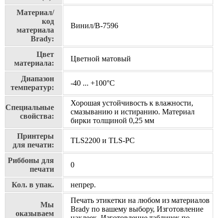
Материал/
код
Винил/В-7596
материала
Brady:
Цвет
Цветной матовый
материала:
Диапазон
-40 ... +100°С
температур:
Хорошая устойчивость к влажности,
Специальные
смазыванию и истиранию. Материал
свойства:
бирки толщиной 0,25 мм
Принтеры
TLS2200 и TLS-PC
для печати:
Риббоны для
0
печати
Кол. в упак.
непрер.
Печать этикетки на любом из материалов
Мы
Brady по вашему выбору, Изготовление
оказываем
наклеек, Изготовление табличек по