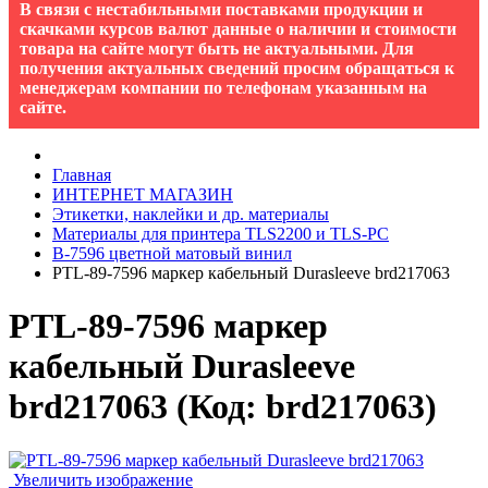
В связи с нестабильными поставками продукции и
скачками курсов валют данные о наличии и стоимости
товара на сайте могут быть не актуальными. Для
получения актуальных сведений просим обращаться к
менеджерам компании по телефонам указанным на
сайте.
Главная
ИНТЕРНЕТ МАГАЗИН
Этикетки, наклейки и др. материалы
Материалы для принтера TLS2200 и TLS-PC
B-7596 цветной матовый винил
PTL-89-7596 маркер кабельный Durasleeve brd217063
PTL-89-7596 маркер
кабельный Durasleeve
brd217063
(Код:
brd217063
)
Увеличить изображение