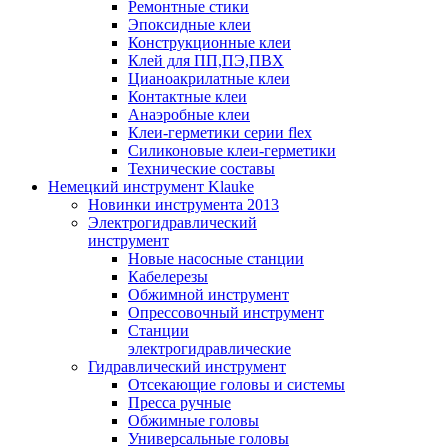
Ремонтные стики
Эпоксидные клеи
Конструкционные клеи
Клей для ПП,ПЭ,ПВХ
Цианоакрилатные клеи
Контактные клеи
Анаэробные клеи
Клеи-герметики серии flex
Силиконовые клеи-герметики
Технические составы
Немецкий инструмент Klauke
Новинки инструмента 2013
Электрогидравлический
инструмент
Новые насосные станции
Кабелерезы
Обжимной инструмент
Опрессовочный инструмент
Станции
электрогидравлические
Гидравлический инструмент
Отсекающие головы и системы
Пресса ручные
Обжимные головы
Универсальные головы