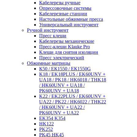
Кабелерезы ручные
Опрессовочные системы
Кабелерезные станции
Настольные обжимные пресса
Универсальный инструмент
Ручной инструмент
Пресс клещи
Кабелерезы механические
Пресс-клещи Klauke Pro
Клещи для снятия изоляции
Пресс электрический
Обжимные матрицы
К50 / ЕК1550 / ЕК1550G
K18 / EK18PLUS / EK60UNV +
UA18 / PK18 / HK6018 / THK18
/ HK60UNV + UA18 /
PK60UNV + UA18
K22 / EK22PLUS / EK60UNV +
UA22 / PK22 / HK6022 / THK22
/ HK60UNV + UA22 /
PK60UNV + UA22
EK354 K354
HK122
PK252
PK45 HK45