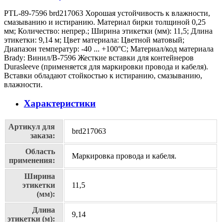
PTL-89-7596 brd217063 Хорошая устойчивость к влажности,
смазыванию и истиранию. Материал бирки толщиной 0,25
мм; Количество: непрер.; Ширина этикетки (мм): 11,5; Длина
этикетки: 9,14 м; Цвет материала: Цветной матовый;
Диапазон температур: -40 ... +100°С; Материал/код материала
Brady: Винил/В-7596 Жесткие вставки для контейнеров
Durasleeve (применяется для маркировки провода и кабеля).
Вставки обладают стойкостью к истиранию, смазыванию,
влажности.
Характеристики
Артикул для
brd217063
заказа:
Область
Маркировка провода и кабеля.
применения:
Ширина
этикетки
11,5
(мм):
Длина
9,14
этикетки (м):