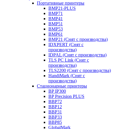
Портативные принтеры
BMP21-PLUS
BMP71
BMP41
BMP51
BMP53
BMP61
BMP21 (Снят с производства)
IDXPERT (Снят с
производства)
IDPAL (Снят с производства)
TLS PC Link (Снят с
производства)
TLS2200 (Снят с производства)
HandiMark (Снят с
производства)
Стационарные принтеры
BP IP300
BP Precision PLUS
BBP72
BBP12
BBP31
BBP33
BBP85
GlobalMark