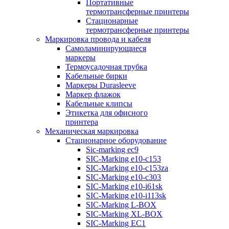
Портативные
термотрансферные принтеры
Стационарные
термотрансферные принтеры
Маркировка провода и кабеля
Самоламинирующиеся
маркеры
Термоусадочная трубка
Кабельные бирки
Маркеры Durasleeve
Маркер флажок
Кабельные клипсы
Этикетка для офисного
принтера
Механическая маркировка
Стационарное оборудование
Sic-marking ec9
SIC-Marking e10-c153
SIC-Marking e10-c153za
SIC-Marking e10-c303
SIC-Marking e10-i61sk
SIC-Marking e10-i113sk
SIC-Marking L-BOX
SIC-Marking XL-BOX
SIC-Marking EC1