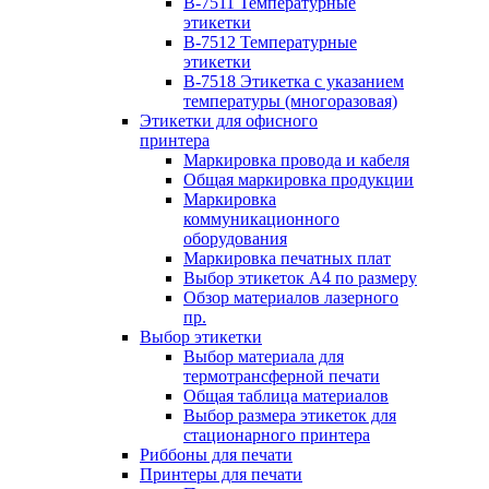
B-7511 Температурные
этикетки
B-7512 Температурные
этикетки
B-7518 Этикетка с указанием
температуры (многоразовая)
Этикетки для офисного
принтера
Маркировка провода и кабеля
Общая маркировка продукции
Маркировка
коммуникационного
оборудования
Маркировка печатных плат
Выбор этикеток А4 по размеру
Обзор материалов лазерного
пр.
Выбор этикетки
Выбор материала для
термотрансферной печати
Общая таблица материалов
Выбор размера этикеток для
стационарного принтера
Риббоны для печати
Принтеры для печати