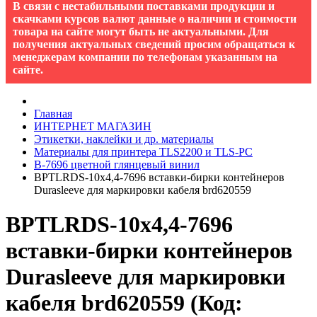
В связи с нестабильными поставками продукции и
скачками курсов валют данные о наличии и стоимости
товара на сайте могут быть не актуальными. Для
получения актуальных сведений просим обращаться к
менеджерам компании по телефонам указанным на
сайте.
Главная
ИНТЕРНЕТ МАГАЗИН
Этикетки, наклейки и др. материалы
Материалы для принтера TLS2200 и TLS-PC
B-7696 цветной глянцевый винил
BPTLRDS-10x4,4-7696 вставки-бирки контейнеров
Durasleeve для маркировки кабеля brd620559
BPTLRDS-10x4,4-7696
вставки-бирки контейнеров
Durasleeve для маркировки
кабеля brd620559
(Код: