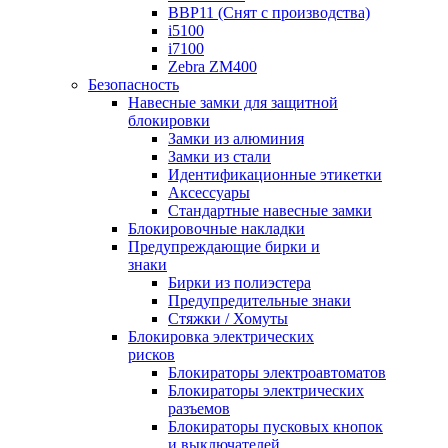
BBP11 (Снят с производства)
i5100
i7100
Zebra ZM400
Безопасность
Навесные замки для защитной
блокировки
Замки из алюминия
Замки из стали
Идентификационные этикетки
Аксессуары
Стандартные навесные замки
Блокировочные накладки
Предупреждающие бирки и
знаки
Бирки из полиэстера
Предупредительные знаки
Стяжки / Хомуты
Блокировка электрических
рисков
Блокираторы электроавтоматов
Блокираторы электрических
разъемов
Блокираторы пусковых кнопок
и выключателей