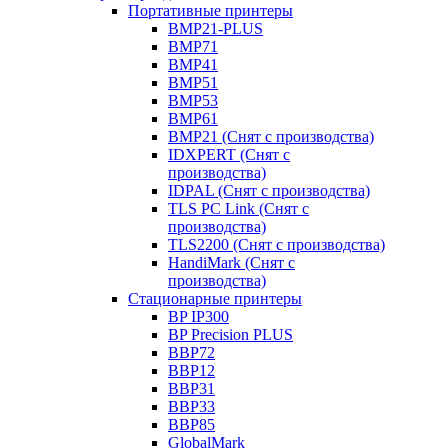
Портативные принтеры
BMP21-PLUS
BMP71
BMP41
BMP51
BMP53
BMP61
BMP21 (Снят с производства)
IDXPERT (Снят с
производства)
IDPAL (Снят с производства)
TLS PC Link (Снят с
производства)
TLS2200 (Снят с производства)
HandiMark (Снят с
производства)
Стационарные принтеры
BP IP300
BP Precision PLUS
BBP72
BBP12
BBP31
BBP33
BBP85
GlobalMark