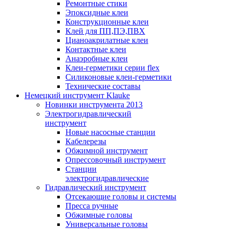
Ремонтные стики
Эпоксидные клеи
Конструкционные клеи
Клей для ПП,ПЭ,ПВХ
Цианоакрилатные клеи
Контактные клеи
Анаэробные клеи
Клеи-герметики серии flex
Силиконовые клеи-герметики
Технические составы
Немецкий инструмент Klauke
Новинки инструмента 2013
Электрогидравлический
инструмент
Новые насосные станции
Кабелерезы
Обжимной инструмент
Опрессовочный инструмент
Станции
электрогидравлические
Гидравлический инструмент
Отсекающие головы и системы
Пресса ручные
Обжимные головы
Универсальные головы