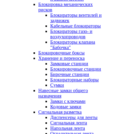
Блокировка механических
рисков
Блокираторы вентилей и
задвижек
Кабельные блокираторы
Блокираторы газо- и
воздухопроводов
Блокираторы клапана
"Бабочка"
Блокировочные боксы
Хранение и переноска
Замковые станции
Блокировочные станции
Бирочные станции
Блокираторные наборы
Сумки
Навесные замки общего
назначения
Замки с ключами
Кодовые замки
Сигнальная разметка
Диспенсеры для ленты
Сигнальная лента
Напольная лента
Оградительная лента