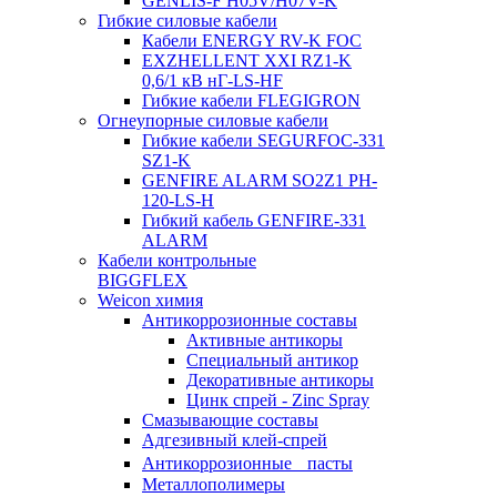
GENLIS-F Н05V/H07V-K
Гибкие силовые кабели
Кабели ENERGY RV-K FOC
EXZHELLENT XXI RZ1-K
0,6/1 кВ нГ-LS-HF
Гибкие кабели FLEGIGRON
Огнеупорные силовые кабели
Гибкие кабели SEGURFOC-331
SZ1-K
GENFIRE ALARM SO2Z1 PH-
120-LS-H
Гибкий кабель GENFIRE-331
ALARM
Кабели контрольные
BIGGFLEX
Weicon химия
Антикоррозионные составы
Активные антикоры
Специальный антикор
Декоративные антикоры
Цинк спрей - Zinc Spray
Смазывающие составы
Адгезивный клей-спрей
Антикоррозионные пасты
Металлополимеры