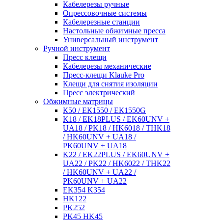
Кабелерезы ручные
Опрессовочные системы
Кабелерезные станции
Настольные обжимные пресса
Универсальный инструмент
Ручной инструмент
Пресс клещи
Кабелерезы механические
Пресс-клещи Klauke Pro
Клещи для снятия изоляции
Пресс электрический
Обжимные матрицы
К50 / ЕК1550 / ЕК1550G
K18 / EK18PLUS / EK60UNV +
UA18 / PK18 / HK6018 / THK18
/ HK60UNV + UA18 /
PK60UNV + UA18
K22 / EK22PLUS / EK60UNV +
UA22 / PK22 / HK6022 / THK22
/ HK60UNV + UA22 /
PK60UNV + UA22
EK354 K354
HK122
PK252
PK45 HK45