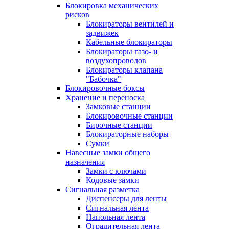
Блокировка механических
рисков
Блокираторы вентилей и
задвижек
Кабельные блокираторы
Блокираторы газо- и
воздухопроводов
Блокираторы клапана
"Бабочка"
Блокировочные боксы
Хранение и переноска
Замковые станции
Блокировочные станции
Бирочные станции
Блокираторные наборы
Сумки
Навесные замки общего
назначения
Замки с ключами
Кодовые замки
Сигнальная разметка
Диспенсеры для ленты
Сигнальная лента
Напольная лента
Оградительная лента