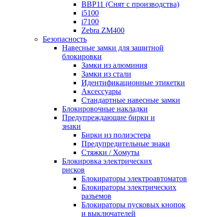
BBP11 (Снят с производства)
i5100
i7100
Zebra ZM400
Безопасность
Навесные замки для защитной
блокировки
Замки из алюминия
Замки из стали
Идентификационные этикетки
Аксессуары
Стандартные навесные замки
Блокировочные накладки
Предупреждающие бирки и
знаки
Бирки из полиэстера
Предупредительные знаки
Стяжки / Хомуты
Блокировка электрических
рисков
Блокираторы электроавтоматов
Блокираторы электрических
разъемов
Блокираторы пусковых кнопок
и выключателей