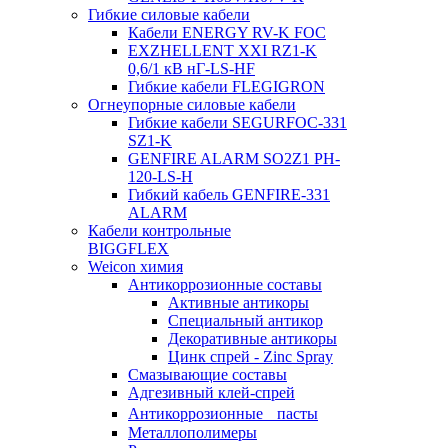
Гибкие силовые кабели
Кабели ENERGY RV-K FOC
EXZHELLENT XXI RZ1-K
0,6/1 кВ нГ-LS-HF
Гибкие кабели FLEGIGRON
Огнеупорные силовые кабели
Гибкие кабели SEGURFOC-331
SZ1-K
GENFIRE ALARM SO2Z1 PH-
120-LS-H
Гибкий кабель GENFIRE-331
ALARM
Кабели контрольные
BIGGFLEX
Weicon химия
Антикоррозионные составы
Активные антикоры
Специальный антикор
Декоративные антикоры
Цинк спрей - Zinc Spray
Смазывающие составы
Адгезивный клей-спрей
Антикоррозионные пасты
Металлополимеры