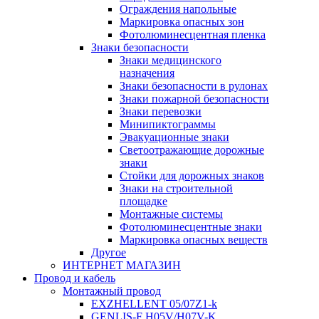
Ограждения напольные
Маркировка опасных зон
Фотолюминесцентная пленка
Знаки безопасности
Знаки медицинского
назначения
Знаки безопасности в рулонах
Знаки пожарной безопасности
Знаки перевозки
Минипиктограммы
Эвакуационные знаки
Светоотражающие дорожные
знаки
Стойки для дорожных знаков
Знаки на строительной
площадке
Монтажные системы
Фотолюминесцентные знаки
Маркировка опасных веществ
Другое
ИНТЕРНЕТ МАГАЗИН
Провод и кабель
Монтажный провод
EXZHELLENT 05/07Z1-k
GENLIS-F Н05V/H07V-K