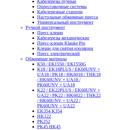
Кабелерезы ручные
Опрессовочные системы
Кабелерезные станции
Настольные обжимные пресса
Универсальный инструмент
Ручной инструмент
Пресс клещи
Кабелерезы механические
Пресс-клещи Klauke Pro
Клещи для снятия изоляции
Пресс электрический
Обжимные матрицы
К50 / ЕК1550 / ЕК1550G
K18 / EK18PLUS / EK60UNV +
UA18 / PK18 / HK6018 / THK18
/ HK60UNV + UA18 /
PK60UNV + UA18
K22 / EK22PLUS / EK60UNV +
UA22 / PK22 / HK6022 / THK22
/ HK60UNV + UA22 /
PK60UNV + UA22
EK354 K354
HK122
PK252
PK45 HK45