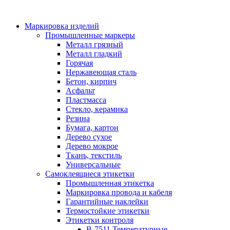
Маркировка изделий
Промышленные маркеры
Металл грязный
Металл гладкий
Горячая
Нержавеющая сталь
Бетон, кирпич
Асфальт
Пластмасса
Стекло, керамика
Резина
Бумага, картон
Дерево сухое
Дерево мокрое
Ткань, текстиль
Универсальные
Самоклеящиеся этикетки
Промышленная этикетка
Маркировка провода и кабеля
Гарантийные наклейки
Термостойкие этикетки
Этикетки контроля
B-7511 Температурные