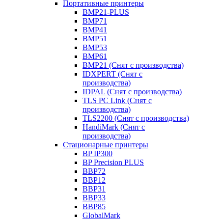
Портативные принтеры
BMP21-PLUS
BMP71
BMP41
BMP51
BMP53
BMP61
BMP21 (Снят с производства)
IDXPERT (Снят с
производства)
IDPAL (Снят с производства)
TLS PC Link (Снят с
производства)
TLS2200 (Снят с производства)
HandiMark (Снят с
производства)
Стационарные принтеры
BP IP300
BP Precision PLUS
BBP72
BBP12
BBP31
BBP33
BBP85
GlobalMark