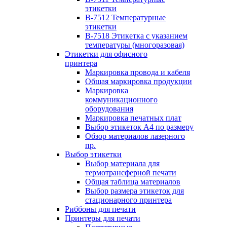
этикетки
B-7512 Температурные
этикетки
B-7518 Этикетка с указанием
температуры (многоразовая)
Этикетки для офисного
принтера
Маркировка провода и кабеля
Общая маркировка продукции
Маркировка
коммуникационного
оборудования
Маркировка печатных плат
Выбор этикеток А4 по размеру
Обзор материалов лазерного
пр.
Выбор этикетки
Выбор материала для
термотрансферной печати
Общая таблица материалов
Выбор размера этикеток для
стационарного принтера
Риббоны для печати
Принтеры для печати