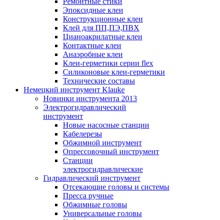
Ремонтные стики
Эпоксидные клеи
Конструкционные клеи
Клей для ПП,ПЭ,ПВХ
Цианоакрилатные клеи
Контактные клеи
Анаэробные клеи
Клеи-герметики серии flex
Силиконовые клеи-герметики
Технические составы
Немецкий инструмент Klauke
Новинки инструмента 2013
Электрогидравлический
инструмент
Новые насосные станции
Кабелерезы
Обжимной инструмент
Опрессовочный инструмент
Станции
электрогидравлические
Гидравлический инструмент
Отсекающие головы и системы
Пресса ручные
Обжимные головы
Универсальные головы