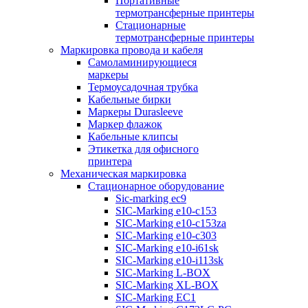
Портативные
термотрансферные принтеры
Стационарные
термотрансферные принтеры
Маркировка провода и кабеля
Самоламинирующиеся
маркеры
Термоусадочная трубка
Кабельные бирки
Маркеры Durasleeve
Маркер флажок
Кабельные клипсы
Этикетка для офисного
принтера
Механическая маркировка
Стационарное оборудование
Sic-marking ec9
SIC-Marking e10-c153
SIC-Marking e10-c153za
SIC-Marking e10-c303
SIC-Marking e10-i61sk
SIC-Marking e10-i113sk
SIC-Marking L-BOX
SIC-Marking XL-BOX
SIC-Marking EC1