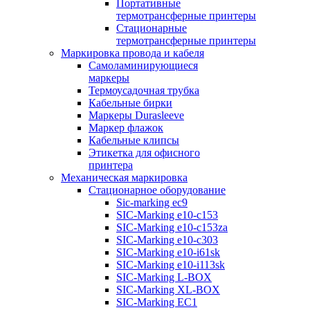
Портативные
термотрансферные принтеры
Стационарные
термотрансферные принтеры
Маркировка провода и кабеля
Самоламинирующиеся
маркеры
Термоусадочная трубка
Кабельные бирки
Маркеры Durasleeve
Маркер флажок
Кабельные клипсы
Этикетка для офисного
принтера
Механическая маркировка
Стационарное оборудование
Sic-marking ec9
SIC-Marking e10-c153
SIC-Marking e10-c153za
SIC-Marking e10-c303
SIC-Marking e10-i61sk
SIC-Marking e10-i113sk
SIC-Marking L-BOX
SIC-Marking XL-BOX
SIC-Marking EC1