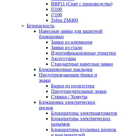
BBP11 (Снят с производства)
i5100
i7100
Zebra ZM400
Безопасность
Навесные замки для защитной
блокировки
Замки из алюминия
Замки из стали
Идентификационные этикетки
Аксессуары
Стандартные навесные замки
Блокировочные накладки
Предупреждающие бирки и
знаки
Бирки из полиэстера
Предупредительные знаки
Стяжки / Хомуты
Блокировка электрических
рисков
Блокираторы электроавтоматов
Блокираторы электрических
разъемов
Блокираторы пусковых кнопок
и выключателей