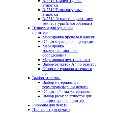
B-7511 Температурные
этикетки
B-7512 Температурные
этикетки
B-7518 Этикетка с указанием
температуры (многоразовая)
Этикетки для офисного
принтера
Маркировка провода и кабеля
Общая маркировка продукции
Маркировка
коммуникационного
оборудования
Маркировка печатных плат
Выбор этикеток А4 по размеру
Обзор материалов лазерного
пр.
Выбор этикетки
Выбор материала для
термотрансферной печати
Общая таблица материалов
Выбор размера этикеток для
стационарного принтера
Риббоны для печати
Принтеры для печати