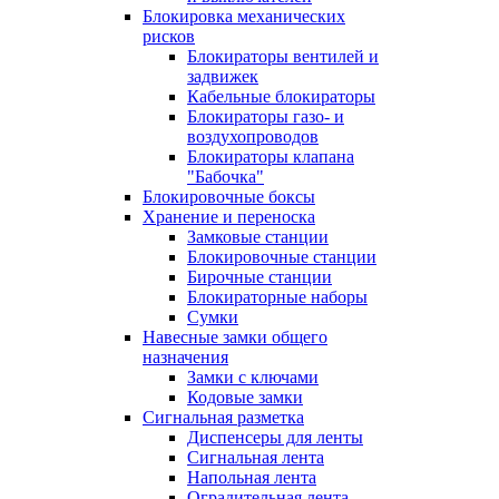
Блокировка механических
рисков
Блокираторы вентилей и
задвижек
Кабельные блокираторы
Блокираторы газо- и
воздухопроводов
Блокираторы клапана
"Бабочка"
Блокировочные боксы
Хранение и переноска
Замковые станции
Блокировочные станции
Бирочные станции
Блокираторные наборы
Сумки
Навесные замки общего
назначения
Замки с ключами
Кодовые замки
Сигнальная разметка
Диспенсеры для ленты
Сигнальная лента
Напольная лента
Оградительная лента