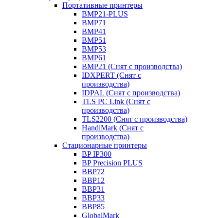
Портативные принтеры
BMP21-PLUS
BMP71
BMP41
BMP51
BMP53
BMP61
BMP21 (Снят с производства)
IDXPERT (Снят с
производства)
IDPAL (Снят с производства)
TLS PC Link (Снят с
производства)
TLS2200 (Снят с производства)
HandiMark (Снят с
производства)
Стационарные принтеры
BP IP300
BP Precision PLUS
BBP72
BBP12
BBP31
BBP33
BBP85
GlobalMark